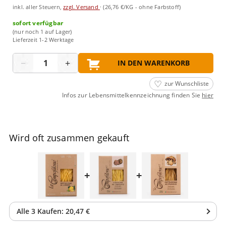
inkl. aller Steuern,
zzgl. Versand
·
(26,76 €/KG - ohne Farbstoff)
sofort verfügbar
(nur noch 1 auf Lager)
Lieferzeit 1-2 Werktage
Menge
−
+
IN DEN WARENKORB
zur Wunschliste
Infos zur Lebensmittelkennzeichnung finden Sie
hier
Wird oft zusammen gekauft
+
+
Alle
3
Kaufen:
20,47 €