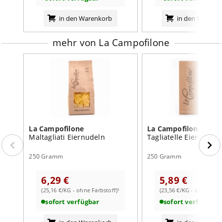
Ideale Menge für 4 Personen. Mindestens 3 Liter Wasser
für 250g Nudeln in einem großen Kochtopf zum kochen
in den Warenkorb
in den Warenk
bringen. Das Wasser salzen und die Nudeln 1-2 Minuten
lang kochen. Ab und zu umrühren.
mehr von La Campofilone
Nährwertangaben:
je 100g
Brennwert
1544
kJ /
365
kcal
Fett
4,5
g
davon:
- gesättigte Fettsäuren
1,4
g
La Campofilone
La Campofilone
Maltagliati Eiernudeln
Tagliatelle Eiernudel
Kohlenhydrate
66
g
250 Gramm
250 Gramm
davon:
- Zucker
2,5
g
6,29 €
5,89 €
Eiweiß
15
g
(25,16 €/KG - ohne Farbstoff)¹
(23,56 €/KG - ohne Farb
sofort verfügbar
sofort verfügbar
Salz
0,13
g