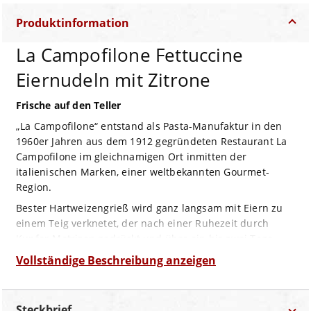
Produktinformation
La Campofilone Fettuccine
Eiernudeln mit Zitrone
Frische auf den Teller
„La Campofilone“ entstand als Pasta-Manufaktur in den
1960er Jahren aus dem 1912 gegründeten Restaurant La
Campofilone im gleichnamigen Ort inmitten der
italienischen Marken, einer weltbekannten Gourmet-
Region.
Bester Hartweizengrieß wird ganz langsam mit Eiern zu
einem Teig verknetet, der nach einer Ruhezeit durch
Kupfer-Matrizen gedrückt und über ein bis zwei Tage
getrocknet wird. Diese klassischen Matrizen und die
Vollständige Beschreibung anzeigen
lange Trocknungszeit geben der Pasta ihre wunderbar
raue Oberflächenstruktur mit, die nach dem Kochen so
wunderbar die Sauce anhaften lässt.
Steckbrief