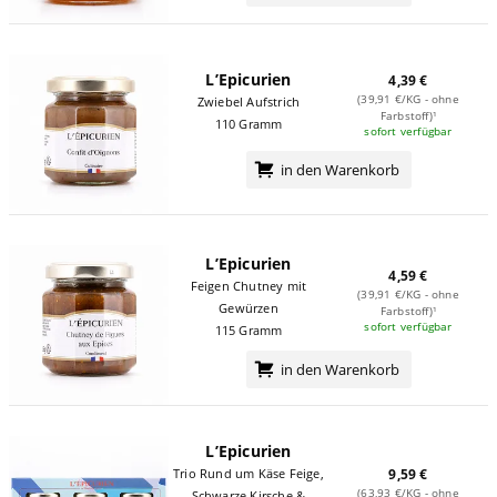
L’Epicurien
4,39 €
(39,91 €/KG - ohne
Zwiebel Aufstrich
Farbstoff)¹
110 Gramm
sofort verfügbar
in den Warenkorb
L’Epicurien
4,59 €
Feigen Chutney mit
(39,91 €/KG - ohne
Gewürzen
Farbstoff)¹
sofort verfügbar
115 Gramm
in den Warenkorb
L’Epicurien
Trio Rund um Käse Feige,
9,59 €
(63,93 €/KG - ohne
Schwarze Kirsche &