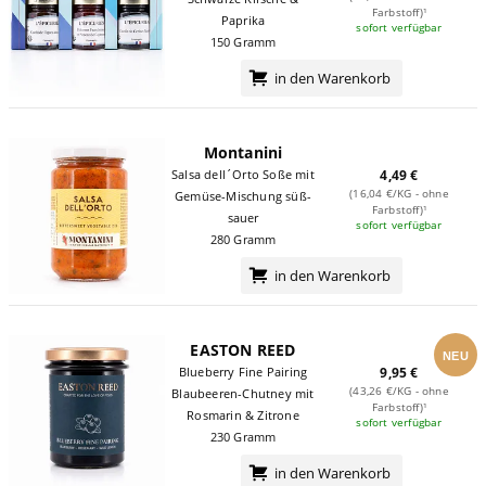
Farbstoff)¹
Paprika
sofort verfügbar
150 Gramm
in den Warenkorb
Montanini
Salsa dell´Orto Soße mit
4,49 €
(16,04 €/KG - ohne
Gemüse-Mischung süß-
Farbstoff)¹
sauer
sofort verfügbar
280 Gramm
in den Warenkorb
EASTON REED
NEU
Blueberry Fine Pairing
9,95 €
(43,26 €/KG - ohne
Blaubeeren-Chutney mit
Farbstoff)¹
Rosmarin & Zitrone
sofort verfügbar
230 Gramm
in den Warenkorb