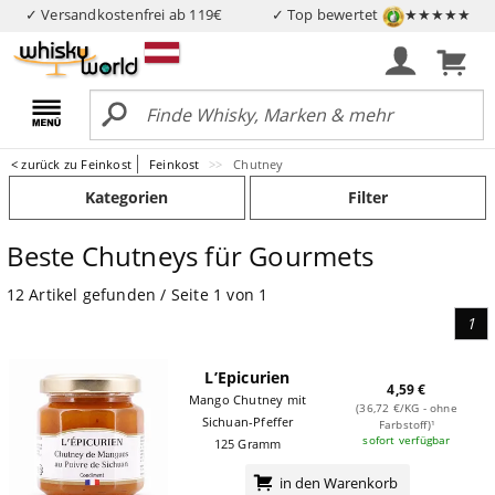
✓ Versandkostenfrei ab 119€
✓ Top bewertet
★★★★★
< zurück zu Feinkost
Feinkost
Chutney
Kategorien
Filter
Beste Chutneys für Gourmets
12 Artikel gefunden / Seite 1 von 1
1
L’Epicurien
4,59 €
Mango Chutney mit
(36,72 €/KG - ohne
Sichuan-Pfeffer
Farbstoff)¹
sofort verfügbar
125 Gramm
in den Warenkorb