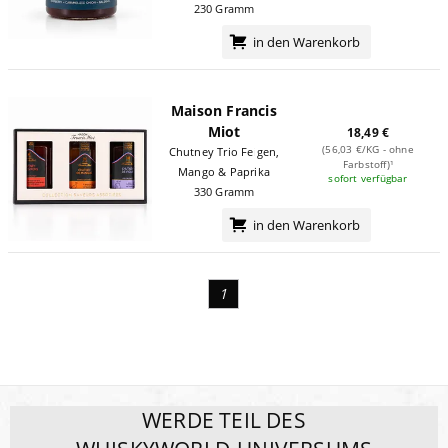
230 Gramm
in den Warenkorb
Maison Francis
Miot
18,49 €
(56,03 €/KG - ohne
Chutney Trio Feigen,
Farbstoff)¹
Mango & Paprika
sofort verfügbar
330 Gramm
in den Warenkorb
1
WERDE TEIL DES