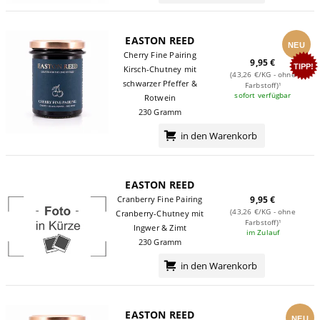
EASTON REED
NEU
Cherry Fine Pairing
9,95 €
TIPP!
Kirsch-Chutney mit
(43,26 €/KG - ohne
schwarzer Pfeffer &
Farbstoff)¹
sofort verfügbar
Rotwein
230 Gramm
in den Warenkorb
EASTON REED
Cranberry Fine Pairing
9,95 €
(43,26 €/KG - ohne
Cranberry-Chutney mit
Farbstoff)¹
Ingwer & Zimt
im Zulauf
230 Gramm
in den Warenkorb
EASTON REED
NEU