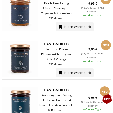
Peach Fine Pairing
9,95 €
(43,26 €/KG - ohne
Pfirsich-Chutney mit
Farbstoff)¹
Thymian & Ahornsirup
sofort verfügbar
230 Gramm
in den Warenkorb
EASTON REED
NEU
Plum Fine Pairing
9,95 €
(43,26 €/KG - ohne
Pflaumen-Chutney mit
Farbstoff)¹
Anis & Orange
sofort verfügbar
230 Gramm
in den Warenkorb
EASTON REED
NEU
Raspberry Fine Pairing
9,95 €
TIPP!
Himbeer-Chutney mit
(43,26 €/KG - ohne
karamellisierten Zwiebeln
Farbstoff)¹
sofort verfügbar
& Balsamico