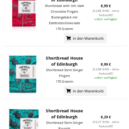
8,99 €
Shortbread with rich dark
(52,88 €/KG - ohne
Chocolate Fingers
Farbstoff)¹
Buttergebäck mit
sofort verfügbar
Edelbitteschokolade
170 Gramm
in den Warenkorb
Shortbread House
of Edinburgh
8,99 €
(52,88 €/KG - ohne
Shortbread Stem Ginger
Farbstoff)¹
Fingers
sofort verfügbar
170 Gramm
in den Warenkorb
Shortbread House
of Edinburgh
8,29 €
(55,27 €/KG - ohne
Shortbread Stem Ginger
Farbstoff)¹
Rounds