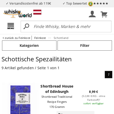
✓ Versandkostenfrei ab 119€
✓ Top bewertet
★★★★★
< zurück zu Feinkost
Feinkost
Schottland
Kategorien
Filter
Schottische Spezailitäten
9 Artikel gefunden / Seite 1 von 1
1
Shortbread House
of Edinburgh
8,99 €
(52,88 €/KG - ohne
Shortbread Traditional
Farbstoff)¹
Recipe Fingers
sofort verfügbar
170 Gramm