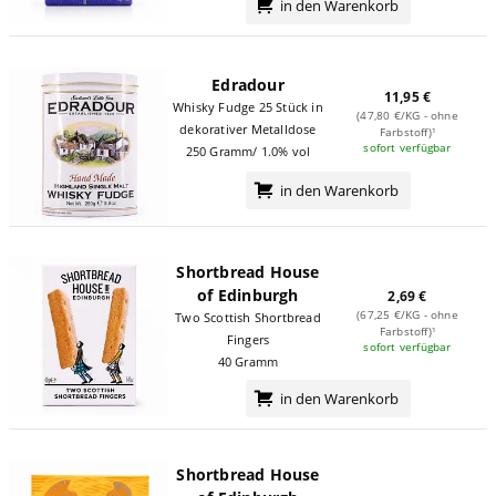
in den Warenkorb
Edradour
11,95 €
Whisky Fudge 25 Stück in
(47,80 €/KG - ohne
dekorativer Metalldose
Farbstoff)¹
sofort verfügbar
250 Gramm/ 1.0% vol
in den Warenkorb
Shortbread House
of Edinburgh
2,69 €
(67,25 €/KG - ohne
Two Scottish Shortbread
Farbstoff)¹
Fingers
sofort verfügbar
40 Gramm
in den Warenkorb
Shortbread House