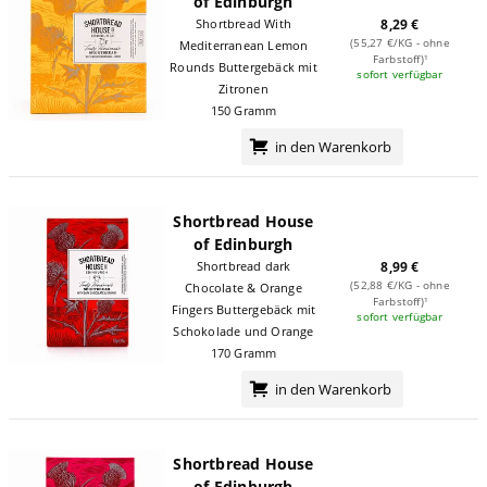
of Edinburgh
8,29 €
Shortbread With
(55,27 €/KG - ohne
Mediterranean Lemon
Farbstoff)¹
Rounds Buttergebäck mit
sofort verfügbar
Zitronen
150 Gramm
in den Warenkorb
Shortbread House
of Edinburgh
8,99 €
Shortbread dark
(52,88 €/KG - ohne
Chocolate & Orange
Farbstoff)¹
Fingers Buttergebäck mit
sofort verfügbar
Schokolade und Orange
170 Gramm
in den Warenkorb
Shortbread House
of Edinburgh