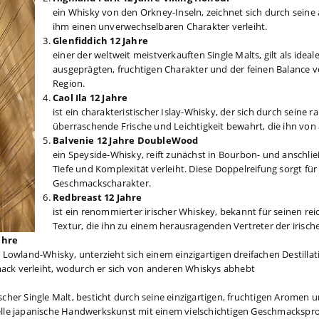
ein Whisky von den Orkney-Inseln, zeichnet sich durch sei
ihm einen unverwechselbaren Charakter verleiht.
Glenfiddich 12 Jahre
einer der weltweit meistverkauften Single Malts, gilt als idea
ausgeprägten, fruchtigen Charakter und der feinen Balance v
Region.
Caol Ila 12 Jahre
ist ein charakteristischer Islay-Whisky, der sich durch seine 
überraschende Frische und Leichtigkeit bewahrt, die ihn von
Balvenie 12 Jahre DoubleWood
ein Speyside-Whisky, reift zunächst in Bourbon- und anschli
Tiefe und Komplexität verleiht. Diese Doppelreifung sorgt fü
Geschmackscharakter.
Redbreast 12 Jahre
ist ein renommierter irischer Whiskey, bekannt für seinen r
Textur, die ihn zu einem herausragenden Vertreter der irisc
ahre
r Lowland-Whisky, unterzieht sich einem einzigartigen dreifachen Destil
ck verleiht, wodurch er sich von anderen Whiskys abhebt
ischer Single Malt, besticht durch seine einzigartigen, fruchtigen Arome
elle japanische Handwerkskunst mit einem vielschichtigen Geschmacksprofi