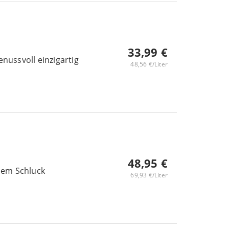
33,99 €
enussvoll einzigartig
48,56 €/Liter
48,95 €
edem Schluck
69,93 €/Liter