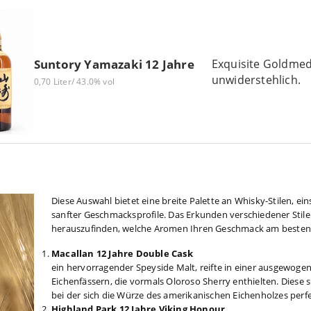
Exquisite Goldmed
Suntory Yamazaki 12 Jahre
unwiderstehlich.
0,70 Liter/ 43.0% vol
Diese Auswahl bietet eine breite Palette an Whisky-Stilen, ein
sanfter Geschmacksprofile. Das Erkunden verschiedener Stil
herauszufinden, welche Aromen Ihren Geschmack am besten 
Macallan 12 Jahre Double Cask
ein hervorragender Speyside Malt, reifte in einer ausgewo
Eichenfässern, die vormals Oloroso Sherry enthielten. Diese s
bei der sich die Würze des amerikanischen Eichenholzes perf
Highland Park 12 Jahre Viking Honour