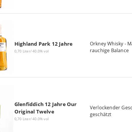
Orkney Whisky - M
Highland Park 12 Jahre
rauchige Balance
0,70 Liter/ 40.0% vol
Glenfiddich 12 Jahre Our
Verlockender Gesc
Original Twelve
geschätzt
0,70 Liter/ 40.0% vol