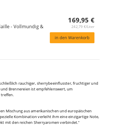
169,95 €
aille - Vollmundig &
242,79 €/Liter
in den Warenkorb
schließlich rauchiger, sherrybeeinflusster, fruchtiger und
e und Brennereien ist empfehlenswert, um
treffen.
genen Mischung aus amerikanischen und europäischen
pezielle Kombination verleiht ihm eine einzigartige Note,
ekt mit den reichen Sherryaromen verbindet."