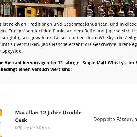
s ist reich an Traditionen und Geschmacksnuancen, und in dies
in. Er repräsentiert den Punkt, an dem Reife und Jugend sich tr
n sorgfältig ausgewählten Fässern haben diese Whiskys die Zeit g
unft zu verstärken. Jede Flasche erzählt die Geschichte ihrer Regi
r Speyside.
ne Vielzahl hervorragender 12-jähriger Single Malt Whiskys. I
unbedingt einen Versuch wert sind
:
Macallan 12 Jahre Double
Doppelte Fässer, 
Cask
0,70 Liter/ 40.0% vol