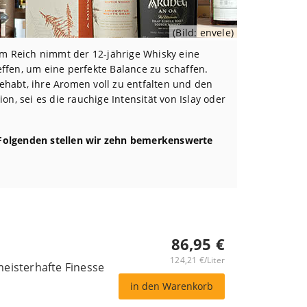
(Bild: envele)
em Reich nimmt der 12-jährige Whisky eine
effen, um eine perfekte Balance zu schaffen.
ehabt, ihre Aromen voll zu entfalten und den
on, sei es die rauchige Intensität von Islay oder
m Folgenden stellen wir zehn bemerkenswerte
86,95 €
124,21 €/Liter
meisterhafte Finesse
in den Warenkorb