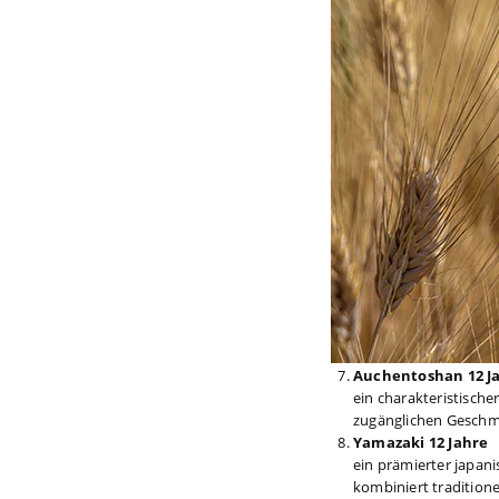
Auchentoshan 12 J
ein charakteristische
zugänglichen Geschma
Yamazaki 12 Jahre
ein prämierter japan
kombiniert tradition