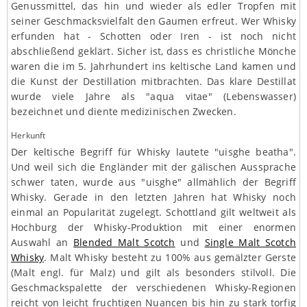
Genussmittel, das hin und wieder als edler Tropfen mit
seiner Geschmacksvielfalt den Gaumen erfreut. Wer Whisky
erfunden hat - Schotten oder Iren - ist noch nicht
abschließend geklärt. Sicher ist, dass es christliche Mönche
waren die im 5. Jahrhundert ins keltische Land kamen und
die Kunst der Destillation mitbrachten. Das klare Destillat
wurde viele Jahre als "aqua vitae" (Lebenswasser)
bezeichnet und diente medizinischen Zwecken.
Herkunft
Der keltische Begriff für Whisky lautete "uisghe beatha".
Und weil sich die Engländer mit der gälischen Aussprache
schwer taten, wurde aus "uisghe" allmählich der Begriff
Whisky. Gerade in den letzten Jahren hat Whisky noch
einmal an Popularität zugelegt. Schottland gilt weltweit als
Hochburg der Whisky-Produktion mit einer enormen
Auswahl an
Blended Malt Scotch
und
Single Malt Scotch
Whisky
. Malt Whisky besteht zu 100% aus gemälzter Gerste
(Malt engl. für Malz) und gilt als besonders stilvoll. Die
Geschmackspalette der verschiedenen Whisky-Regionen
reicht von leicht fruchtigen Nuancen bis hin zu stark torfig