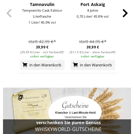
Tamnavulin
Port Askaig
Tempranillo Cask Edition
8 Jahre
Literflasche
0,70 Liter/ 45.8% vol
0,70
1 Liter/ 40.0% vol
statt 42,95 €*
statt 44,95 €*
st
39,99 €
39,99 €
(39,99 €/Liter - mit Farbstoff)¹
(57,13 €/Liter - ohne Farbstoff)¹
(44,27 €/
sofort verfügbar
sofort verfügbar
s
in den Warenkorb
in den Warenkorb
i
verschenken Sie puren Genuss
WHISKYWORLD-GUTSCHEINE