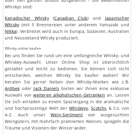
über den ganzen Globus ausgedehnt - die Bekanntesten
Whiskys sind:
Kanadischer Whisky
(
Canadian Club
) und
japanischer
Whisky
(mit 5 Brennereien unter anderem Yamazaki und
Nikka
). Verbreitet wird auch in Europa, Südasien, Australien
und Neuseeland Whisky produziert.
Whisky online kaufen
Bei uns finden Sie rund um eine umfangreiche Whisky- und
Whiskey-Auswahl. Unser Online Shop ist übersichtlich
gestaltet und leicht zu bedienen. Sie können sich nicht
entscheiden, welchen Whisky Sie kaufen wollen? Wir
beraten Sie gerne! Neben den Whisky-Marken wie z.B.
Ardbeg
oder
Jack Daniels
bieten wir Ihnen eine exklusive
Auswahl von
weiteren alkoholischen Getränken
an. Lassen
Sie sich einladen zu einem Spaziergang in die aromatische
und hochprozentige Welt der
Whiskeys
,
Scotchs
& Co. von
A-Z. Auch unser
Wein-Sortiment
von ausgesuchten
Weingütern, mit mehrfach prämierten Weinen, spiegeln die
Träume und Visionen der Winzer wider.