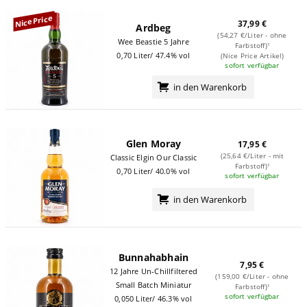
NicePrice
37,99 €
Ardbeg
(54,27 €/Liter - ohne
Wee Beastie 5 Jahre
Farbstoff)¹
0,70 Liter/ 47.4% vol
(Nice Price Artikel)
sofort verfügbar
in den Warenkorb
Glen Moray
17,95 €
(25,64 €/Liter - mit
Classic Elgin Our Classic
Farbstoff)¹
0,70 Liter/ 40.0% vol
sofort verfügbar
in den Warenkorb
Bunnahabhain
7,95 €
12 Jahre Un-Chillfiltered
(159,00 €/Liter - ohne
Small Batch Miniatur
Farbstoff)¹
sofort verfügbar
0,050 Liter/ 46.3% vol