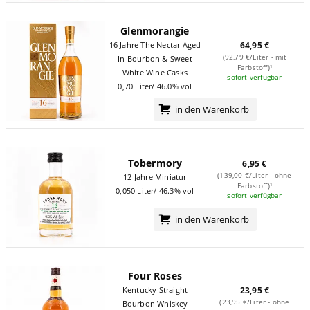
Glenmorangie
16 Jahre The Nectar Aged
64,95 €
(92,79 €/Liter - mit
In Bourbon & Sweet
Farbstoff)¹
White Wine Casks
sofort verfügbar
0,70 Liter/ 46.0% vol
in den Warenkorb
Tobermory
6,95 €
(139,00 €/Liter - ohne
12 Jahre Miniatur
Farbstoff)¹
0,050 Liter/ 46.3% vol
sofort verfügbar
in den Warenkorb
Four Roses
Kentucky Straight
23,95 €
(23,95 €/Liter - ohne
Bourbon Whiskey