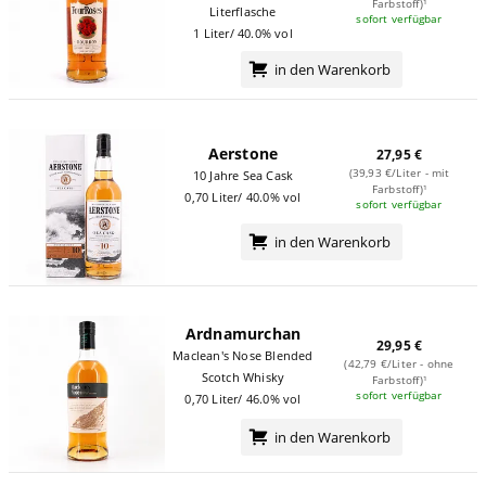
Farbstoff)¹
Literflasche
sofort verfügbar
1 Liter/ 40.0% vol
in den Warenkorb
Aerstone
27,95 €
(39,93 €/Liter - mit
10 Jahre Sea Cask
Farbstoff)¹
0,70 Liter/ 40.0% vol
sofort verfügbar
in den Warenkorb
Ardnamurchan
29,95 €
Maclean's Nose Blended
(42,79 €/Liter - ohne
Scotch Whisky
Farbstoff)¹
sofort verfügbar
0,70 Liter/ 46.0% vol
in den Warenkorb