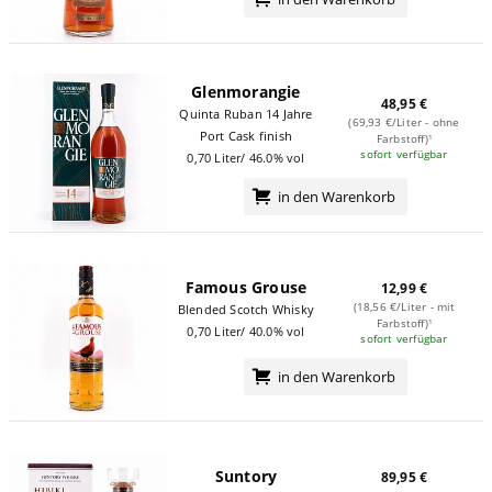
Glenmorangie
48,95 €
Quinta Ruban 14 Jahre
(69,93 €/Liter - ohne
Port Cask finish
Farbstoff)¹
sofort verfügbar
0,70 Liter/ 46.0% vol
in den Warenkorb
Famous Grouse
12,99 €
(18,56 €/Liter - mit
Blended Scotch Whisky
Farbstoff)¹
0,70 Liter/ 40.0% vol
sofort verfügbar
in den Warenkorb
Suntory
89,95 €