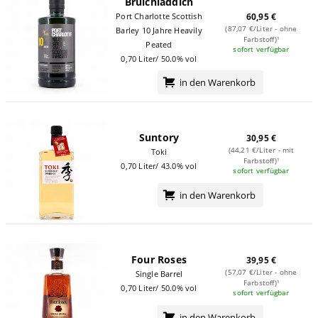
Bruichladdich
Port Charlotte Scottish
60,95 €
(87,07 €/Liter - ohne
Barley 10 Jahre Heavily
Farbstoff)¹
Peated
sofort verfügbar
0,70 Liter/ 50.0% vol
in den Warenkorb
Suntory
30,95 €
(44,21 €/Liter - mit
Toki
Farbstoff)¹
0,70 Liter/ 43.0% vol
sofort verfügbar
in den Warenkorb
Four Roses
39,95 €
(57,07 €/Liter - ohne
Single Barrel
Farbstoff)¹
0,70 Liter/ 50.0% vol
sofort verfügbar
in den Warenkorb