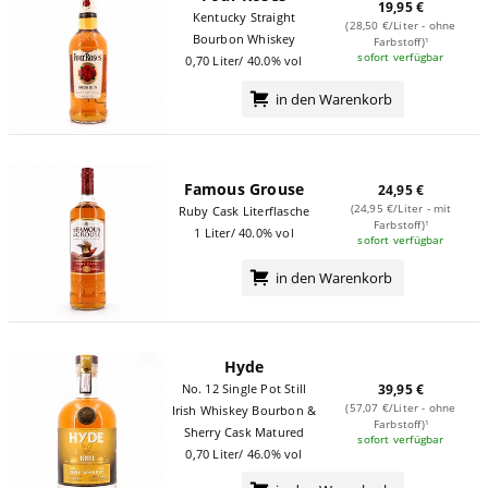
19,95 €
Kentucky Straight
(28,50 €/Liter - ohne
Bourbon Whiskey
Farbstoff)¹
sofort verfügbar
0,70 Liter/ 40.0% vol
in den Warenkorb
Famous Grouse
24,95 €
(24,95 €/Liter - mit
Ruby Cask Literflasche
Farbstoff)¹
1 Liter/ 40.0% vol
sofort verfügbar
in den Warenkorb
Hyde
No. 12 Single Pot Still
39,95 €
(57,07 €/Liter - ohne
Irish Whiskey Bourbon &
Farbstoff)¹
Sherry Cask Matured
sofort verfügbar
0,70 Liter/ 46.0% vol