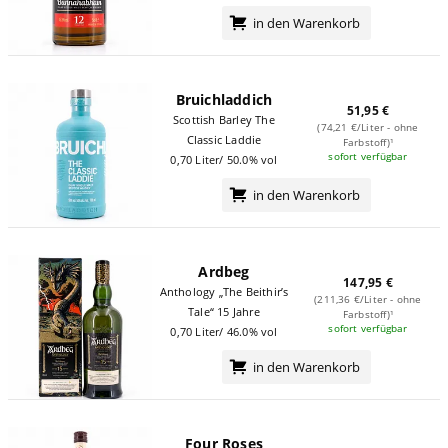
in den Warenkorb
Bruichladdich
51,95 €
Scottish Barley The
(74,21 €/Liter - ohne
Classic Laddie
Farbstoff)¹
sofort verfügbar
0,70 Liter/ 50.0% vol
in den Warenkorb
Ardbeg
147,95 €
Anthology „The Beithir’s
(211,36 €/Liter - ohne
Tale“ 15 Jahre
Farbstoff)¹
sofort verfügbar
0,70 Liter/ 46.0% vol
in den Warenkorb
Four Roses