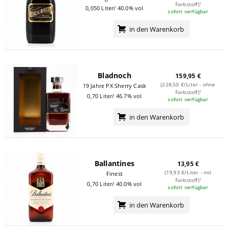
Farbstoff)¹
0,050 Liter/ 40.0% vol
sofort verfügbar
in den Warenkorb
Bladnoch
159,95 €
(228,50 €/Liter - ohne
19 Jahre PX Sherry Cask
Farbstoff)¹
0,70 Liter/ 46.7% vol
sofort verfügbar
in den Warenkorb
Ballantines
13,95 €
(19,93 €/Liter - mit
Finest
Farbstoff)¹
0,70 Liter/ 40.0% vol
sofort verfügbar
in den Warenkorb