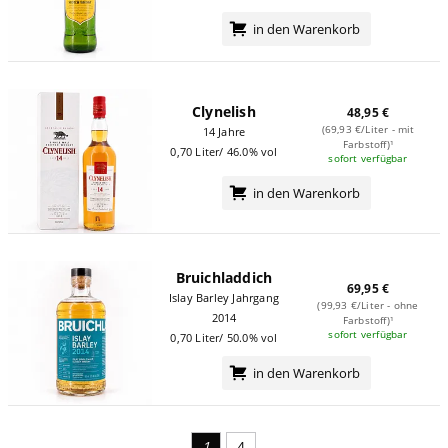
in den Warenkorb
Clynelish
48,95 €
(69,93 €/Liter - mit
14 Jahre
Farbstoff)¹
0,70 Liter/ 46.0% vol
sofort verfügbar
in den Warenkorb
Bruichladdich
69,95 €
Islay Barley Jahrgang
(99,93 €/Liter - ohne
2014
Farbstoff)¹
sofort verfügbar
0,70 Liter/ 50.0% vol
in den Warenkorb
1
4