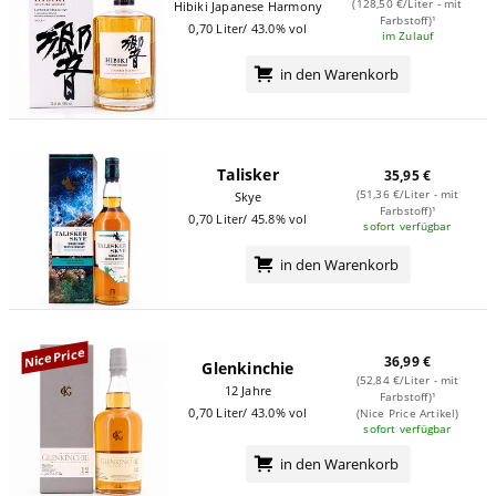
(128,50 €/Liter - mit
Hibiki Japanese Harmony
Farbstoff)¹
0,70 Liter/ 43.0% vol
im Zulauf
in den Warenkorb
Talisker
35,95 €
(51,36 €/Liter - mit
Skye
Farbstoff)¹
0,70 Liter/ 45.8% vol
sofort verfügbar
in den Warenkorb
NicePrice
36,99 €
Glenkinchie
(52,84 €/Liter - mit
12 Jahre
Farbstoff)¹
0,70 Liter/ 43.0% vol
(Nice Price Artikel)
sofort verfügbar
in den Warenkorb