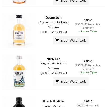
in den Warenkorb
Deanston
6,95 €
12 Jahre Un-chillfiltered
(139,00 €/Liter - ohne
Miniatur
Farbstoff)¹
sofort verfügbar
0,050 Liter/ 46.3% vol
in den Warenkorb
Nc'Nean
7,95 €
Organic Single Malt
(159,00 €/Liter - ohne
Miniatur
Farbstoff)¹
sofort verfügbar
0,050 Liter/ 46.0% vol
in den Warenkorb
Black Bottle
4,95 €
(99,00 €/Liter - mit
no age Miniatur