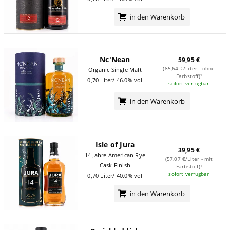
in den Warenkorb
Nc'Nean
59,95 €
(85,64 €/Liter - ohne
Organic Single Malt
Farbstoff)¹
0,70 Liter/ 46.0% vol
sofort verfügbar
in den Warenkorb
Isle of Jura
39,95 €
14 Jahre American Rye
(57,07 €/Liter - mit
Cask Finish
Farbstoff)¹
sofort verfügbar
0,70 Liter/ 40.0% vol
in den Warenkorb