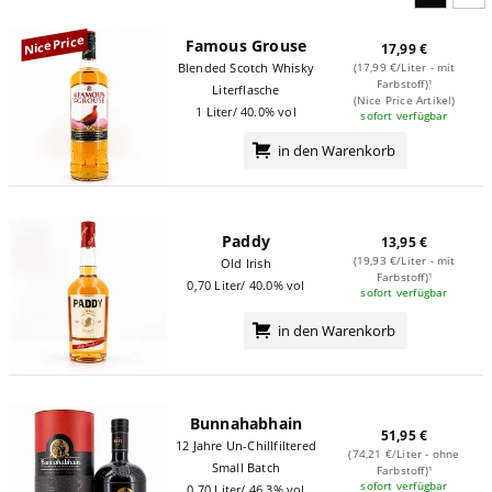
NicePrice
Famous Grouse
17,99 €
Blended Scotch Whisky
(17,99 €/Liter - mit
Farbstoff)¹
Literflasche
(Nice Price Artikel)
1 Liter/ 40.0% vol
sofort verfügbar
in den Warenkorb
Paddy
13,95 €
(19,93 €/Liter - mit
Old Irish
Farbstoff)¹
0,70 Liter/ 40.0% vol
sofort verfügbar
in den Warenkorb
Bunnahabhain
51,95 €
12 Jahre Un-Chillfiltered
(74,21 €/Liter - ohne
Small Batch
Farbstoff)¹
sofort verfügbar
0,70 Liter/ 46.3% vol