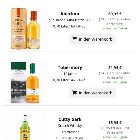
Aberlour
69,95 €
(99,93 €/Liter - ohne
a´bunadh Alba Batch 008
Farbstoff)¹
0,70 Liter/ 60.1% vol
sofort verfügbar
in den Warenkorb
Tobermory
51,95 €
(74,21 €/Liter - ohne
12 Jahre
Farbstoff)¹
0,70 Liter/ 46.3% vol
sofort verfügbar
in den Warenkorb
Cutty Sark
15,95 €
Scotch Whisky
(15,95 €/Liter - mit
Literflasche
Farbstoff)¹
sofort verfügbar
1 Liter/ 40.0% vol