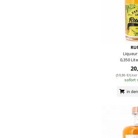
RU
Liqueur
0,350 Lit
20
(59,86 €/Liter
sofort
in de