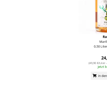
Ra
Maril
0,50 Lite
24
(49,90 €/Liter 
jetzt 
in de