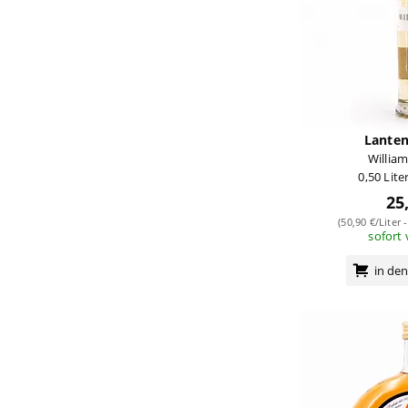
Lante
Willia
0,50 Lite
25
(50,90 €/Liter 
sofort
in de