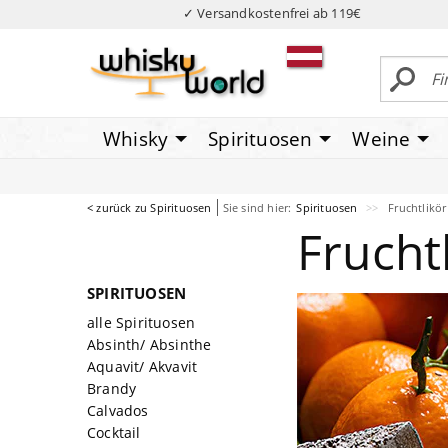
✓ Versandkostenfrei ab 119€
Whisky
Spirituosen
Weine
< zurück zu Spirituosen
Sie sind hier:
Spirituosen
Fruchtlikör
Frucht
SPIRITUOSEN
alle Spirituosen
Absinth/ Absinthe
Aquavit/ Akvavit
Brandy
Calvados
Cocktail