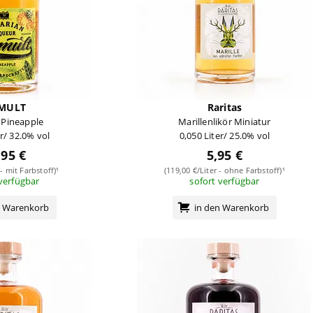
MULT
Raritas
 Pineapple
Marillenlikör Miniatur
er/ 32.0% vol
0,050 Liter/ 25.0% vol
,95 €
5,95 €
 - mit Farbstoff)¹
(119,00 €/Liter - ohne Farbstoff)¹
 verfügbar
sofort verfügbar
n Warenkorb
in den Warenkorb