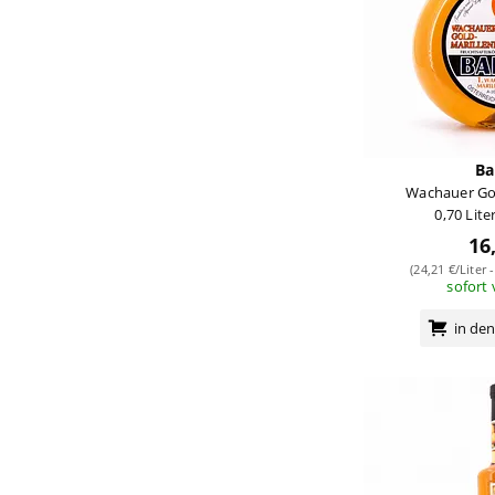
Ba
Wachauer Gol
0,70 Lite
16
(24,21 €/Liter 
sofort
in de