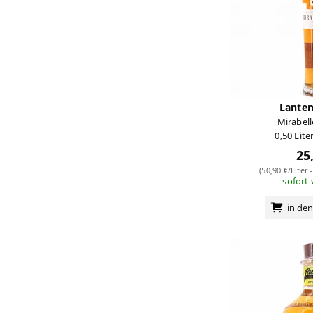
Lante
Mirabel
0,50 Lite
25
(50,90 €/Liter 
sofort
in de