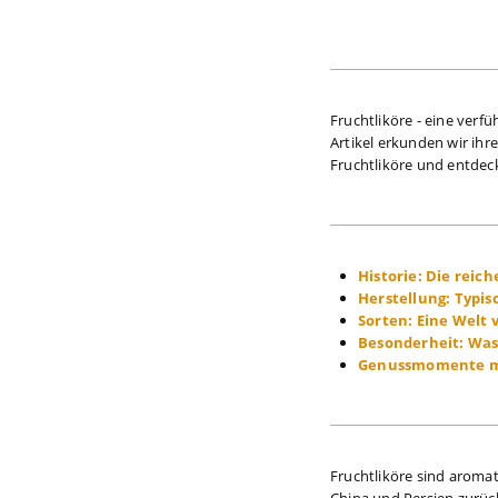
Fruchtliköre - eine ver
Artikel erkunden wir ihr
Fruchtliköre und entdec
Historie: Die reic
Herstellung: Typis
Sorten: Eine Welt v
Besonderheit: Was 
Genussmomente mi
Fruchtliköre sind aromat
China und Persien zurück