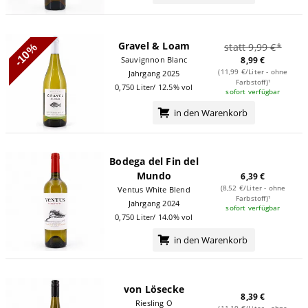
Gravel & Loam
statt 9,99 €*
-10%
Sauvignnon Blanc
8,99 €
(11,99 €/Liter - ohne
Jahrgang 2025
Farbstoff)¹
0,750 Liter/ 12.5% vol
sofort verfügbar
in den Warenkorb
Bodega del Fin del
Mundo
6,39 €
(8,52 €/Liter - ohne
Ventus White Blend
Farbstoff)¹
Jahrgang 2024
sofort verfügbar
0,750 Liter/ 14.0% vol
in den Warenkorb
von Lösecke
8,39 €
Riesling O
(11,19 €/Liter - ohne