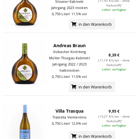
(11,93 €/Liter - ohne
Silvaner Kabinett
Farbstoff)¹
Jahrgang 2023 trocken
sofort verfügbar
0,750 Liter/ 11.5% vol
in den Warenkorb
Andreas Braun
Volkacher Kirchberg
8,39 €
Müller-Thurgau Kabinett
(11,19 €/Liter - ohne
Jahrgang 2022 / 2023
Farbstoff)¹
sofort verfügbar
halbtrocken
0,750 Liter/ 11.0% vol
in den Warenkorb
Villa Trasqua
9,95 €
(13,27 €/Liter - ohne
Trastella Vermentino
Farbstoff)¹
0,750 Liter/ 12.0% vol
sofort verfügbar
in den Warenkorb