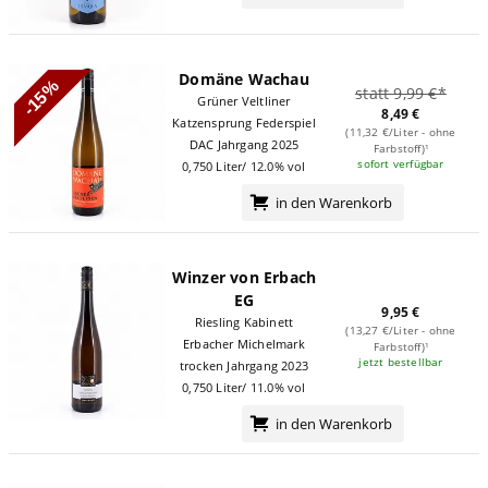
Domäne Wachau
-15%
statt 9,99 €*
Grüner Veltliner
8,49 €
Katzensprung Federspiel
(11,32 €/Liter - ohne
DAC Jahrgang 2025
Farbstoff)¹
sofort verfügbar
0,750 Liter/ 12.0% vol
in den Warenkorb
Winzer von Erbach
EG
9,95 €
Riesling Kabinett
(13,27 €/Liter - ohne
Erbacher Michelmark
Farbstoff)¹
jetzt bestellbar
trocken Jahrgang 2023
0,750 Liter/ 11.0% vol
in den Warenkorb