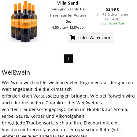
Villa Sandi
Sauvignon Tardo ITG
52,99 €
(11,78 €/Liter - ohne
Trevenezia 6er Vorteils-
Farbstoff)¹
Set
jetzt bestellbar
4,50 Liter/ 12.5% vol
in den Warenkorb
1
Weißwein
Weißwein wird mittlerweile in vielen Regionen auf der ganzen
Welt angebaut, die die klimatisch
erforderlichen Voraussetzungen bringen. Wie bei Rotwein wird
auch der besondere Charakter des Weißweines
von der Traubensorte geprägt. Denn im Hinblick auf Aroma,
Farbe, Säure, Körper und Alkoholgehalt
bringt jede Traubensorte sich auf ihre Eigenart mit ein.
Von den mehreren tausend der europäischen Rebe (Vitis
vinifera) weltweit angebauten Rebsorten,