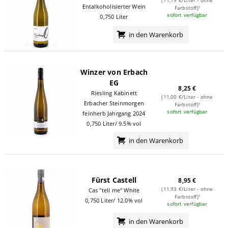
Entalkoholisierter Wein
Farbstoff)¹
sofort verfügbar
0,750 Liter
in den Warenkorb
Winzer von Erbach
EG
8,25 €
Riesling Kabinett
(11,00 €/Liter - ohne
Erbacher Steinmorgen
Farbstoff)¹
sofort verfügbar
feinherb Jahrgang 2024
0,750 Liter/ 9.5% vol
in den Warenkorb
Fürst Castell
8,95 €
(11,93 €/Liter - ohne
Cas "tell me" White
Farbstoff)¹
0,750 Liter/ 12.0% vol
sofort verfügbar
in den Warenkorb