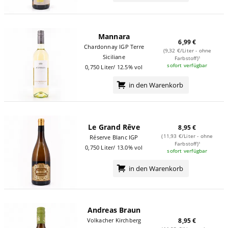
Mannara
6,99 €
Chardonnay IGP Terre
(9,32 €/Liter - ohne
Siciliane
Farbstoff)¹
sofort verfügbar
0,750 Liter/ 12.5% vol
in den Warenkorb
Le Grand Rêve
8,95 €
(11,93 €/Liter - ohne
Réserve Blanc IGP
Farbstoff)¹
0,750 Liter/ 13.0% vol
sofort verfügbar
in den Warenkorb
Andreas Braun
Volkacher Kirchberg
8,95 €