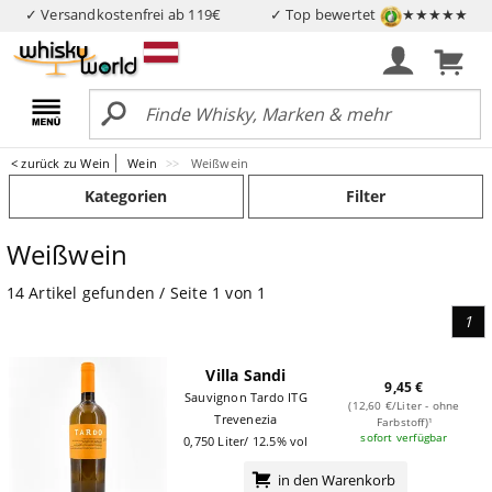
✓ Versandkostenfrei ab 119€
✓ Top bewertet
★★★★★
< zurück zu Wein
Wein
Weißwein
Kategorien
Filter
Weißwein
14 Artikel gefunden / Seite 1 von 1
1
Villa Sandi
9,45 €
Sauvignon Tardo ITG
(12,60 €/Liter - ohne
Trevenezia
Farbstoff)¹
sofort verfügbar
0,750 Liter/ 12.5% vol
in den Warenkorb