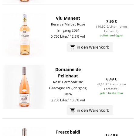
Viu Manent
7,95 €
Reserva Malbec Rosè
(10,60 €/Liter - ohne
Jahrgang 2024
Farbstoff)¹
sofort verfügbar
0,750 Liter/ 12.5% vol
in den Warenkorb
Domaine de
Pellehaut
6,49 €
Rosé Harmonie de
(8,65 €/Liter - ohne
Gascogne IPG Jahrgang
Farbstoff)¹
jetzt bestellbar
2024
0,750 Liter/ 10.5% vol
in den Warenkorb
Frescobaldi
13,49 €