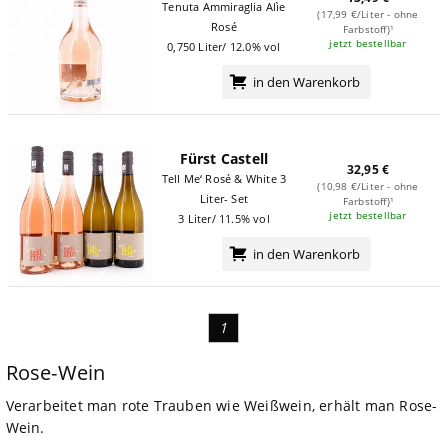
Tenuta Ammiraglia Alìe
(17,99 €/Liter - ohne
Rosé
Farbstoff)¹
jetzt bestellbar
0,750 Liter/ 12.0% vol
in den Warenkorb
Fürst Castell
32,95 €
Tell Me‘ Rosé & White 3
(10,98 €/Liter - ohne
Liter- Set
Farbstoff)¹
jetzt bestellbar
3 Liter/ 11.5% vol
in den Warenkorb
1
Rose-Wein
Verarbeitet man rote Trauben wie Weißwein, erhält man Rose-
Wein.