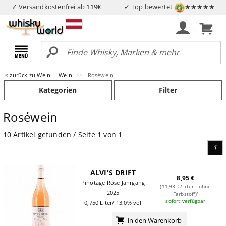
✓ Versandkostenfrei ab 119€
✓ Top bewertet
★★★★★
< zurück zu Wein
Wein
Roséwein
Kategorien
Filter
Roséwein
10 Artikel gefunden / Seite 1 von 1
1
ALVI'S DRIFT
8,95 €
Pinotage Rose Jahrgang
(11,93 €/Liter - ohne
2025
Farbstoff)¹
sofort verfügbar
0,750 Liter/ 13.0% vol
in den Warenkorb