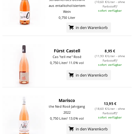
(10,60 €/Liter - ohne
aus entalkoholisiertem
Farbstoff)¹
sofort verfügbar
Wein
0,750 Liter
in den Warenkorb
Fürst Castell
8,95 €
(11,93 €/Liter - ohne
Cas "tell me" Rosé
Farbstoff)¹
0,750 Liter/ 11.0% vol
sofort verfügbar
in den Warenkorb
Marisco
13,95 €
the Ned Rosè Jahrgang
(18,60 €/Liter - ohne
2022
Farbstoff)¹
sofort verfügbar
0,750 Liter/ 13.0% vol
in den Warenkorb