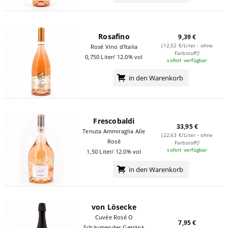
Rosafino
9,39 €
(12,52 €/Liter - ohne
Rosé Vino d'Italia
Farbstoff)¹
0,750 Liter/ 12.0% vol
sofort verfügbar
in den Warenkorb
Frescobaldi
33,95 €
Tenuta Ammiraglia Alìe
(22,63 €/Liter - ohne
Rosé
Farbstoff)¹
sofort verfügbar
1,50 Liter/ 12.0% vol
in den Warenkorb
von Lösecke
Cuvée Rosé O
7,95 €
Schäumendes Getränk