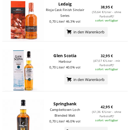
Ledaig
38,95 €
Rioja Cask Finish Sinclair
(55,64 €/Liter - ohne
Series
Farbstoff)¹
sofort verfügbar
0,70 Liter/ 46.3% vol
in den Warenkorb
Glen Scotia
32,95 €
(47,07 €/Liter - mit
Harbour
Farbstoff)¹
0,70 Liter/ 40.0% vol
sofort verfügbar
in den Warenkorb
Springbank
42,95 €
Campbeltown Loch
(61,36 €/Liter - ohne
Blended Malt
Farbstoff)¹
sofort verfügbar
0,70 Liter/ 46.0% vol