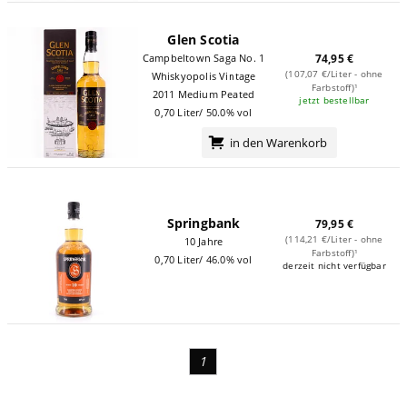
Glen Scotia
Campbeltown Saga No. 1
74,95 €
(107,07 €/Liter - ohne
Whiskyopolis Vintage
Farbstoff)¹
2011 Medium Peated
jetzt bestellbar
0,70 Liter/ 50.0% vol
in den Warenkorb
Springbank
79,95 €
(114,21 €/Liter - ohne
10 Jahre
Farbstoff)¹
0,70 Liter/ 46.0% vol
derzeit nicht verfügbar
1