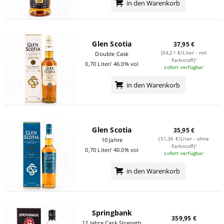
in den Warenkorb
Glen Scotia
37,95 €
(54,21 €/Liter - mit
Double Cask
Farbstoff)¹
0,70 Liter/ 46.0% vol
sofort verfügbar
in den Warenkorb
Glen Scotia
35,95 €
(51,36 €/Liter - ohne
10 Jahre
Farbstoff)¹
0,70 Liter/ 40.0% vol
sofort verfügbar
in den Warenkorb
Springbank
359,95 €
12 Jahre Cask Strength