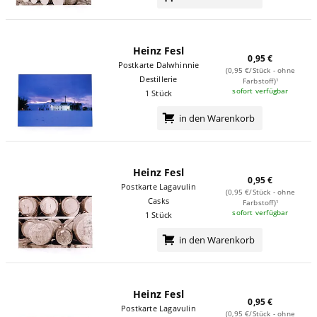
Heinz Fesl
0,95 €
Postkarte Dalwhinnie
(0,95 €/Stück - ohne
Destillerie
Farbstoff)¹
sofort verfügbar
1 Stück
in den Warenkorb
Heinz Fesl
0,95 €
Postkarte Lagavulin
(0,95 €/Stück - ohne
Casks
Farbstoff)¹
sofort verfügbar
1 Stück
in den Warenkorb
Heinz Fesl
0,95 €
Postkarte Lagavulin
(0,95 €/Stück - ohne