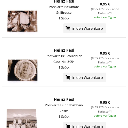
Heinz Fesl
0,95 €
Postkarte Bowmore
(0,95 €/Stück - ohne
Stillhouse
Farbstoff)¹
sofort verfügbar
1 Stück
in den Warenkorb
Heinz Fesl
0,95 €
Postkarte Bruichladdich
(0,95 €/Stück - ohne
Cask No. 3054
Farbstoff)¹
sofort verfügbar
1 Stück
in den Warenkorb
Heinz Fesl
0,95 €
Postkarte Bunnahabhain
(0,95 €/Stück - ohne
Casks
Farbstoff)¹
sofort verfügbar
1 Stück
in den Warenkorb