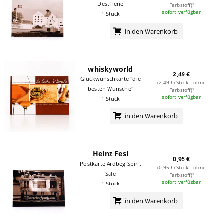
Destillerie
Farbstoff)¹
sofort verfügbar
1 Stück
in den Warenkorb
whiskyworld
2,49 €
Glückwunschkarte "die
(2,49 €/Stück - ohne
besten Wünsche"
Farbstoff)¹
sofort verfügbar
1 Stück
in den Warenkorb
Heinz Fesl
0,95 €
Postkarte Ardbeg Spirit
(0,95 €/Stück - ohne
Safe
Farbstoff)¹
sofort verfügbar
1 Stück
in den Warenkorb