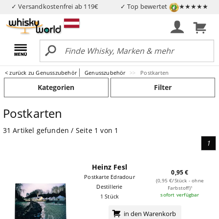
✓ Versandkostenfrei ab 119€
✓ Top bewertet
★★★★★
< zurück zu Genusszubehör
Genusszubehör
Postkarten
Kategorien
Filter
Postkarten
31 Artikel gefunden / Seite 1 von 1
1
Heinz Fesl
0,95 €
Postkarte Edradour
(0,95 €/Stück - ohne
Destillerie
Farbstoff)¹
sofort verfügbar
1 Stück
in den Warenkorb