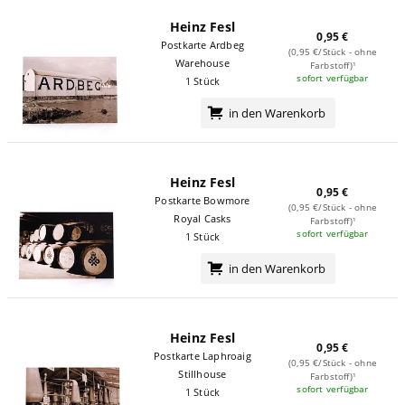
Heinz Fesl
0,95 €
Postkarte Ardbeg
(0,95 €/Stück - ohne
Warehouse
Farbstoff)¹
sofort verfügbar
1 Stück
in den Warenkorb
Heinz Fesl
0,95 €
Postkarte Bowmore
(0,95 €/Stück - ohne
Royal Casks
Farbstoff)¹
sofort verfügbar
1 Stück
in den Warenkorb
Heinz Fesl
0,95 €
Postkarte Laphroaig
(0,95 €/Stück - ohne
Stillhouse
Farbstoff)¹
sofort verfügbar
1 Stück