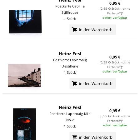
0,95 €
Postkarte Caol Ila
(0,95 €/Stück - ohne
Stillhouse
Farbstoff)¹
sofort verfügbar
1 Stück
in den Warenkorb
Heinz Fesl
0,95 €
Postkarte Laphroaig
(0,95 €/Stück - ohne
Destillerie
Farbstoff)¹
sofort verfügbar
1 Stück
in den Warenkorb
Heinz Fesl
0,95 €
Postkarte Laphroaig Kiln
(0,95 €/Stück - ohne
No.2
Farbstoff)¹
sofort verfügbar
1 Stück
in den Warenkorb