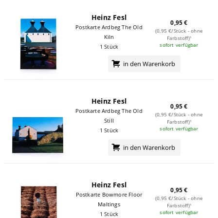
Heinz Fesl
0,95 €
Postkarte Ardbeg The Old
(0,95 €/Stück - ohne
Kiln
Farbstoff)¹
sofort verfügbar
1 Stück
in den Warenkorb
Heinz Fesl
0,95 €
Postkarte Ardbeg The Old
(0,95 €/Stück - ohne
Still
Farbstoff)¹
sofort verfügbar
1 Stück
in den Warenkorb
Heinz Fesl
0,95 €
Postkarte Bowmore Floor
(0,95 €/Stück - ohne
Maltings
Farbstoff)¹
sofort verfügbar
1 Stück