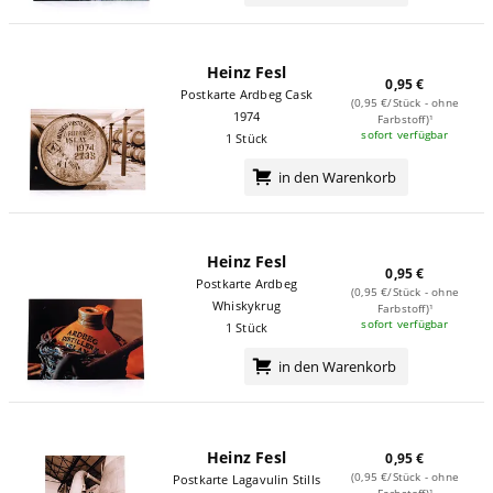
Heinz Fesl
0,95 €
Postkarte Ardbeg Cask
(0,95 €/Stück - ohne
1974
Farbstoff)¹
sofort verfügbar
1 Stück
in den Warenkorb
Heinz Fesl
0,95 €
Postkarte Ardbeg
(0,95 €/Stück - ohne
Whiskykrug
Farbstoff)¹
sofort verfügbar
1 Stück
in den Warenkorb
Heinz Fesl
0,95 €
(0,95 €/Stück - ohne
Postkarte Lagavulin Stills
Farbstoff)¹