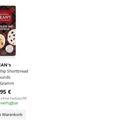
EAN's
Chip Shortbread
ounds
 Gramm
,95 €
 ohne Farbstoff)¹
 verfügbar
en Warenkorb