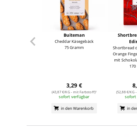
Buiteman
Shortbre
Cheddar Käsegebäck
Edi
75 Gramm
Shortbread 
Orange Fing
mit Schoko
170
3,29 €
8
(43,87 €/KG - mit Farbstoff)¹
(52,88 €/KG -
sofort verfügbar
sofort
in den Warenkorb
in d