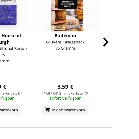
 House of
Buiteman
Buitem
urgh
Gruyère Käsegebäck
Parmigiano R
75 Gramm
Käsegeb
itional Recipe
75 Gra
ers
ramm
9 €
3,59 €
3,59 
ne Farbstoff)¹
(47,87 €/KG - mit Farbstoff)¹
(47,87 €/KG - ohne 
erfügbar
sofort verfügbar
sofort verf
Warenkorb
in den Warenkorb
in den Wa