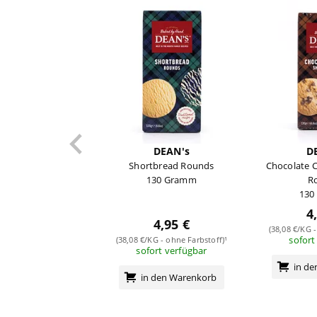
DEAN's
D
Shortbread Rounds
Chocolate 
130 Gramm
R
130
4
4,95 €
(38,08 €/KG -
sofort
(38,08 €/KG - ohne Farbstoff)¹
sofort verfügbar
in d
in den Warenkorb