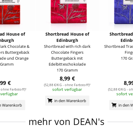
ad House of
Shortbread House of
Shortbread
nburgh
Edinburgh
Edinb
dark Chocolate &
Shortbread with rich dark
Shortbread Trad
ers Buttergebäck
Chocolate Fingers
Fing
lade und Orange
Buttergebäck mit
170 G
 Gramm
Edelbitteschokolade
170 Gramm
8,99 €
,99 €
8,9
(52,88 €/KG - ohne Farbstoff)¹
sofort verfügbar
 ohne Farbstoff)¹
(52,88 €/KG - oh
 verfügbar
sofort v
in den Warenkorb
en Warenkorb
in den 
mehr von DEAN's