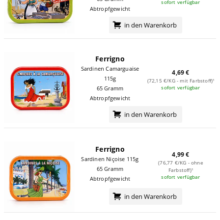
sofort verfügbar
Abtropfgewicht
in den Warenkorb
Ferrigno
Sardinen Camarguaise
4,69 €
115g
(72,15 €/KG - mit Farbstoff)¹
sofort verfügbar
65 Gramm
Abtropfgewicht
in den Warenkorb
Ferrigno
4,99 €
Sardinen Niçoise 115g
(76,77 €/KG - ohne
65 Gramm
Farbstoff)¹
sofort verfügbar
Abtropfgewicht
in den Warenkorb