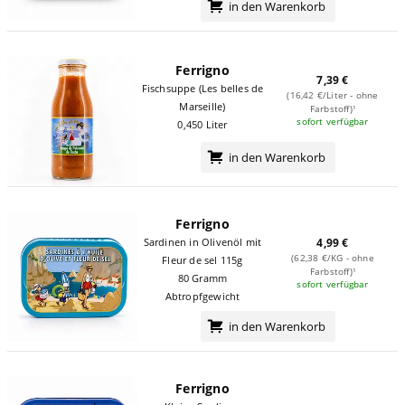
in den Warenkorb
Ferrigno
7,39 €
Fischsuppe (Les belles de
(16,42 €/Liter - ohne
Marseille)
Farbstoff)¹
sofort verfügbar
0,450 Liter
in den Warenkorb
Ferrigno
Sardinen in Olivenöl mit
4,99 €
(62,38 €/KG - ohne
Fleur de sel 115g
Farbstoff)¹
80 Gramm
sofort verfügbar
Abtropfgewicht
in den Warenkorb
Ferrigno