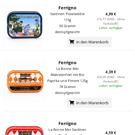
Ferrigno
Sardinen Pissaladière
4,99 €
(76,77 €/KG - ohne
115g
Farbstoff)¹
65 Gramm
sofort verfügbar
Abtropfgewicht
in den Warenkorb
Ferrigno
La Bonne Mer
4,39 €
Makrelenfilet mit Bio
(56,28 €/KG - ohne
Paprika und Piment 125g
Farbstoff)¹
sofort verfügbar
78 Gramm
Abtropfgewicht
in den Warenkorb
Ferrigno
La Bonne Mer Sardinen
4,59 €