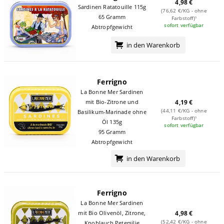
4,98 €
Sardinen Ratatouille 115g
(76,62 €/KG - ohne
65 Gramm
Farbstoff)¹
sofort verfügbar
Abtropfgewicht
in den Warenkorb
Ferrigno
La Bonne Mer Sardinen
mit Bio-Zitrone und
4,19 €
(44,11 €/KG - ohne
Basilikum-Marinade ohne
Farbstoff)¹
Öl 135g
sofort verfügbar
95 Gramm
Abtropfgewicht
in den Warenkorb
Ferrigno
La Bonne Mer Sardinen
mit Bio Olivenöl, Zitrone,
4,98 €
(52,42 €/KG - ohne
Knoblauch Petersilie