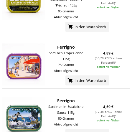
Farbstoff)¹
"Pêcheur 135g
sofort verfügbar
95 Gramm
Abtropfgewicht
in den Warenkorb
Ferrigno
Sardinen Tropezienne
4,89 €
(65,20 €/KG - ohne
115g
Farbstoff)¹
75 Gramm
sofort verfügbar
Abtropfgewicht
in den Warenkorb
Ferrigno
Sardinen in Escabèche
4,59 €
(57,38 €/KG - ohne
Sauce 115g
Farbstoff)¹
80 Gramm
sofort verfügbar
Abtropfgewicht