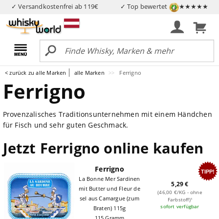
✓ Versandkostenfrei ab 119€
✓ Top bewertet
★★★★★
< zurück zu alle Marken
alle Marken
Ferrigno
Ferrigno
Provenzalisches Traditionsunternehmen mit einem Händchen
für Fisch und sehr guten Geschmack.
Jetzt Ferrigno online kaufen
Ferrigno
TIPP!
La Bonne Mer Sardinen
5,29 €
mit Butter und Fleur de
(46,00 €/KG - ohne
sel aus Camargue (zum
Farbstoff)¹
sofort verfügbar
Braten) 115g
115 Gramm