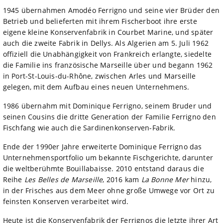
1945 übernahmen Amodéo Ferrigno und seine vier Brüder den
Betrieb und belieferten mit ihrem Fischerboot ihre erste
eigene kleine Konservenfabrik in Courbet Marine, und später
auch die zweite Fabrik in Dellys. Als Algerien am 5. Juli 1962
offiziell die Unabhängigkeit von Frankreich erlangte, siedelte
die Familie ins französische Marseille über und begann 1962
in Port-St-Louis-du-Rhône, zwischen Arles und Marseille
gelegen, mit dem Aufbau eines neuen Unternehmens.
1986 übernahm mit Dominique Ferrigno, seinem Bruder und
seinen Cousins die dritte Generation der Familie Ferrigno den
Fischfang wie auch die Sardinenkonserven-Fabrik.
Ende der 1990er Jahre erweiterte Dominique Ferrigno das
Unternehmensportfolio um bekannte Fischgerichte, darunter
die weltberühmte Bouillabaisse. 2010 entstand daraus die
Reihe
Les Belles de Marseille
, 2016 kam
La Bonne Mer
hinzu,
in der Frisches aus dem Meer ohne große Umwege vor Ort zu
feinsten Konserven verarbeitet wird.
Heute ist die Konservenfabrik der Ferrignos die letzte ihrer Art