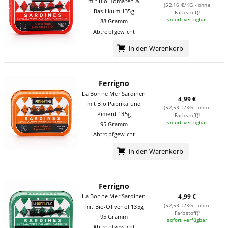
mit Bio-Tomaten &
(52,16 €/KG - ohne
Basilikum 135g
Farbstoff)¹
sofort verfügbar
88 Gramm
Abtropfgewicht
in den Warenkorb
Ferrigno
La Bonne Mer Sardinen
4,99 €
mit Bio Paprika und
(52,53 €/KG - ohne
Piment 135g
Farbstoff)¹
sofort verfügbar
95 Gramm
Abtropfgewicht
in den Warenkorb
Ferrigno
La Bonne Mer Sardinen
4,99 €
(52,53 €/KG - ohne
mit Bio-Olivenöl 135g
Farbstoff)¹
95 Gramm
sofort verfügbar
Abtropfgewicht