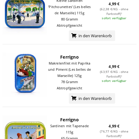
Kleine Sardinen
4,99 €
'Pitchounettes' (Les belles
(62,38 €/KG - ohne
de Marseille) 115g
Farbstoff)¹
sofort verfügbar
80 Gramm
Abtropfgewicht
in den Warenkorb
Ferrigno
Makrelenfilet mit Paprika
4,99 €
und Piment (Les belles de
(63,97 €/KG - ohne
Marseille) 125g
Farbstoff)¹
sofort verfügbar
78 Gramm
Abtropfgewicht
in den Warenkorb
Ferrigno
Sardinen mit Tapenade
4,99 €
(76,77 €/KG - ohne
115g
Farbstoff)¹
65 Gramm