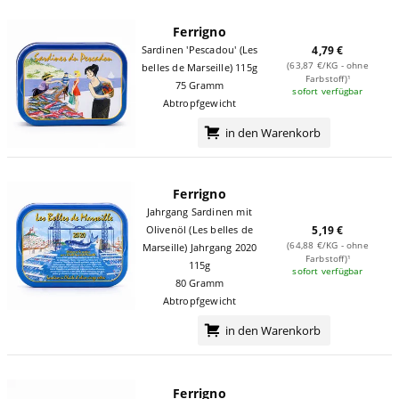
Ferrigno
Sardinen 'Pescadou' (Les
4,79 €
(63,87 €/KG - ohne
belles de Marseille) 115g
Farbstoff)¹
75 Gramm
sofort verfügbar
Abtropfgewicht
in den Warenkorb
Ferrigno
Jahrgang Sardinen mit
Olivenöl (Les belles de
5,19 €
(64,88 €/KG - ohne
Marseille) Jahrgang 2020
Farbstoff)¹
115g
sofort verfügbar
80 Gramm
Abtropfgewicht
in den Warenkorb
Ferrigno