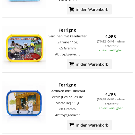
in den Warenkorb
Ferrigno
Sardinen mit kandierter
4,59 €
(70,62 €/KG - ohne
Zitrone 115g
Farbstoff)¹
65 Gramm
sofort verfügbar
Abtropfgewicht
in den Warenkorb
Ferrigno
Sardinen mit Olivenöl
4,79 €
extra (Les belles de
(59,88 €/KG - ohne
Marseille) 115g
Farbstoff)¹
sofort verfügbar
80 Gramm
Abtropfgewicht
in den Warenkorb