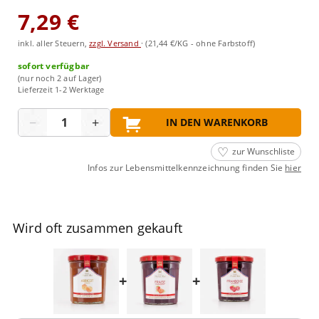
7,29 €
inkl. aller Steuern,
zzgl. Versand
·
(21,44 €/KG - ohne Farbstoff)
sofort verfügbar
(nur noch 2 auf Lager)
Lieferzeit 1-2 Werktage
Menge
−
+
IN DEN WARENKORB
zur Wunschliste
Infos zur Lebensmittelkennzeichnung finden Sie
hier
Wird oft zusammen gekauft
+
+