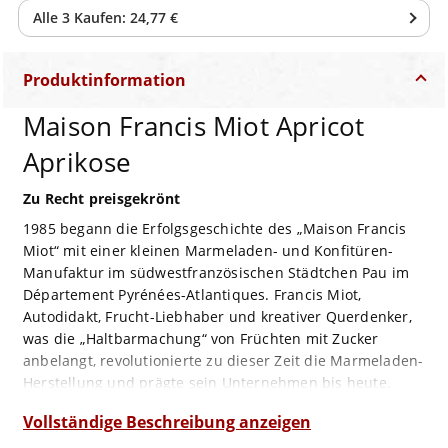
Alle
3
Kaufen:
24,77 €
Produktinformation
Maison Francis Miot Apricot
Aprikose
Zu Recht preisgekrönt
1985 begann die Erfolgsgeschichte des „Maison Francis
Miot“ mit einer kleinen Marmeladen- und Konfitüren-
Manufaktur im südwestfranzösischen Städtchen Pau im
Département Pyrénées-Atlantiques. Francis Miot,
Autodidakt, Frucht-Liebhaber und kreativer Querdenker,
was die „Haltbarmachung“ von Früchten mit Zucker
anbelangt, revolutionierte zu dieser Zeit die Marmeladen-
Herstellung und prägte sein Unternehmen bis heute.
Inzwischen nicht nur auf Marmeladen und
Vollständige Beschreibung anzeigen
Fruchtaufstriche spezialisiert, sind dennoch die immer