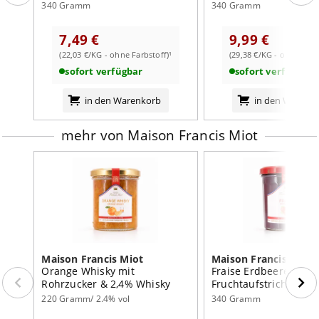
Rohrzucker
Rohrzucker
340 Gramm
340 Gramm
Nährwertangaben:
7,49 €
9,99 €
je 100g
(22,03 €/KG - ohne Farbstoff)¹
(29,38 €/KG - ohne Farb
Brennwert
798
kJ /
188
kcal
sofort verfügbar
sofort verfügbar
Fett
0,5
g
weiterlesen auf der Markenseite von Maison Francis
in den Warenkorb
in den Warenk
Miot
davon:
- gesättigte Fettsäuren
0,1
g
mehr von Maison Francis Miot
Kohlenhydrate
45
g
davon:
- Zucker
44
g
Eiweiß
0,6
g
Salz
0,01
g
Maison Francis Miot
Maison Francis Miot
Orange Whisky mit
Fraise Erdbeere
Rohrzucker & 2,4% Whisky
Fruchtaufstrich mit
Rohrzucker
220 Gramm/ 2.4% vol
340 Gramm