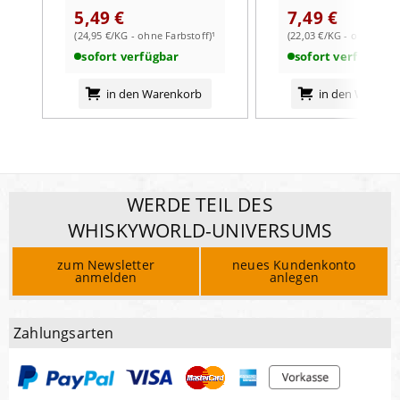
5,49 €
7,49 €
(24,95 €/KG - ohne Farbstoff)¹
(22,03 €/KG - ohne Farb
sofort verfügbar
sofort verfügbar
in den Warenkorb
in den Warenk
WERDE TEIL DES
WHISKYWORLD-UNIVERSUMS
zum Newsletter
neues Kundenkonto
anmelden
anlegen
Zahlungsarten