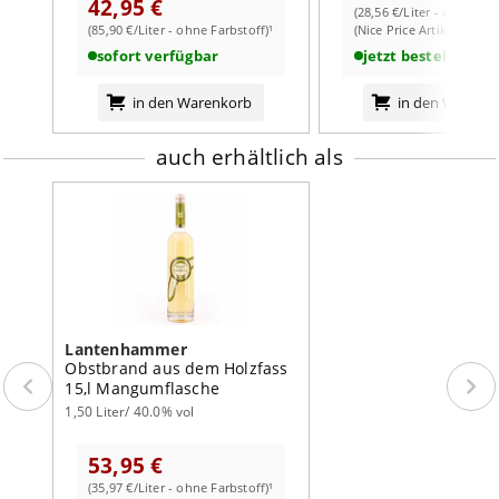
42,95 €
(28,56 €/Liter - ohne Far
feines Eichenholz
(85,90 €/Liter - ohne Farbstoff)¹
(Nice Price Artikel)
Abgang:
mittellang, fruchtig, rund, würzig
sofort verfügbar
jetzt bestellbar
weiterlesen auf der Markenseite von Lantenhammer
in den Warenkorb
in den Warenk
auch erhältlich als
Lantenhammer
Obstbrand aus dem Holzfass
15,l Mangumflasche
1,50 Liter/ 40.0% vol
53,95 €
(35,97 €/Liter - ohne Farbstoff)¹