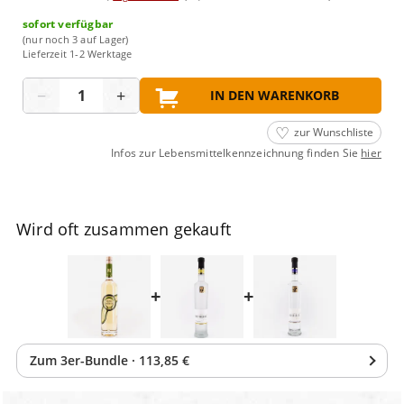
sofort verfügbar
(nur noch 3 auf Lager)
Lieferzeit 1-2 Werktage
Menge
−
+
IN DEN WARENKORB
zur Wunschliste
Infos zur Lebensmittelkennzeichnung finden Sie
hier
Wird oft zusammen gekauft
+
+
Zum
3
er-Bundle
·
113,85 €