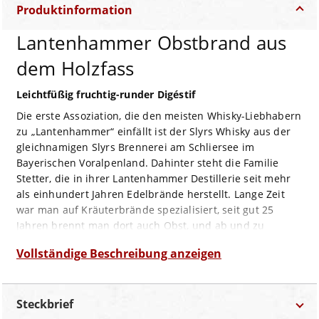
Produktinformation
Lantenhammer Obstbrand aus
dem Holzfass
Leichtfüßig fruchtig-runder Digéstif
Die erste Assoziation, die den meisten Whisky-Liebhabern
zu „Lantenhammer“ einfällt ist der Slyrs Whisky aus der
gleichnamigen Slyrs Brennerei am Schliersee im
Bayerischen Voralpenland. Dahinter steht die Familie
Stetter, die in ihrer Lantenhammer Destillerie seit mehr
als einhundert Jahren Edelbrände herstellt. Lange Zeit
war man auf Kräuterbrände spezialisiert, seit gut 25
Jahren brennt man dort auch Obst, und ab und zu
experimentiert man auch ein wenig. Gebrannt wird ganz
Vollständige Beschreibung anzeigen
traditionell in Kupferkesseln, gelagert anschließend in
luftdurchlässigen Steingut-Behältern. Der
„Lantenhammer Obstbrand aus dem Holzfass“ (40 Vol%)
Steckbrief
ist ein Brand aus einer ausbalancierten Mischung reifer,