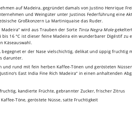
rnehmen auf Madeira, gegründet damals von Justino Henrique Fr
ternehmen und Weingüter unter Justinos Federführung eine Akti
zösische Großkonzern La Martiniquaise das Ruder.
ich Madeira“ wird aus Trauben der Sorte
Tinta Negra Mole
gekelter
4 bis 16 °C ist dieser feine Madeira ein wunderbarer Digéstif zu
en Käseauswahl.
, begegnet er der Nase vielschichtig, delikat und üppig fruchtig
s darunter.
h und rund mit fein herben Kaffee-Tönen und gerösteten Nüssen
 „Justino's East India Fine Rich Madeira“ in einen anhaltenden Abg
 fruchtig, kandierte Früchte, gebrannter Zucker, frischer Zitrus
 Kaffee-Töne, geröstete Nüsse, satte Fruchtigkeit