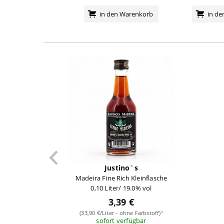
in den Warenkorb
in d
Justino`s
Madeira Fine Rich Kleinflasche
0,10 Liter/ 19.0% vol
3,39 €
(33,90 €/Liter - ohne Farbstoff)¹
sofort verfügbar