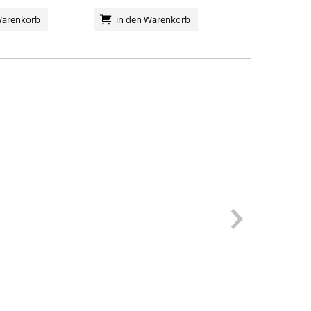
in den Wa
Warenkorb
in den Warenkorb