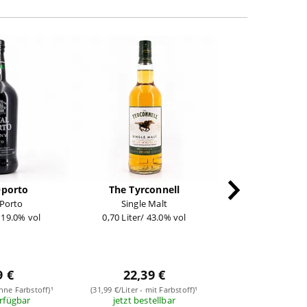
-17%
Oporto
The Tyrconnell
polyband Med
Porto
Single Malt
Scotch A Golden D
/ 19.0% vol
0,70 Liter/ 43.0% vol
85 Minuten L
1 Stüc
statt 16,9
13,99
9 €
22,39 €
(13,99 €/Stück - ohn
sofort verf
ohne Farbstoff)¹
(31,99 €/Liter - mit Farbstoff)¹
erfügbar
jetzt bestellbar