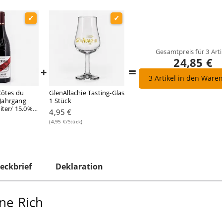
Gesamtpreis für
3
Arti
24,85 €
=
+
3
Artikel in den Ware
Côtes du
GlenAllachie Tasting-Glas
Jahrgang
1 Stück
iter/ 15.0%
4,95 €
(4,95 €/Stück)
eckbrief
Deklaration
ne Rich