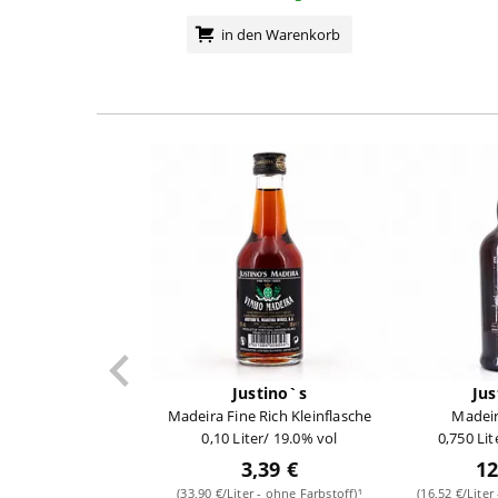
in den Warenkorb
Justino`s
Jus
Madeira Fine Rich Kleinflasche
Madeir
0,10 Liter/ 19.0% vol
0,750 Lit
3,39 €
12
(33,90 €/Liter - ohne Farbstoff)¹
(16,52 €/Liter