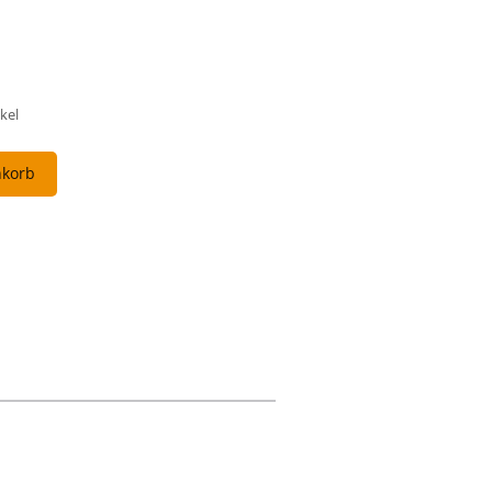
kel
nkorb