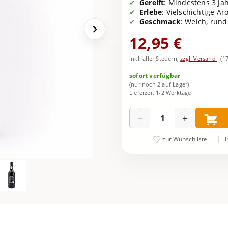
Gereift
: Mindestens 3 Ja
Erlebe
: Vielschichtige A
Geschmack
: Weich, run
12,95 €
inkl. aller Steuern,
zzgl. Versand
·
(1
sofort verfügbar
(nur noch 2 auf Lager)
Lieferzeit 1-2 Werktage
Menge
−
+
I
zur Wunschliste