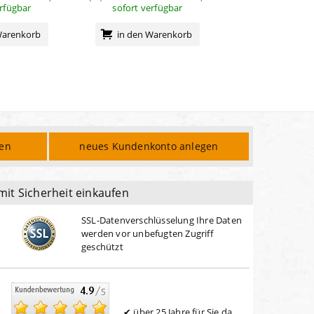
erfügbar
sofort verfügbar
sofort verf
Warenkorb
in den Warenkorb
in den Wa
den
neues Kundenkonto anlegen
mit Sicherheit einkaufen
SSL-Datenverschlüsselung Ihre Daten
werden vor unbefugten Zugriff
geschützt
über 25 Jahre für Sie da