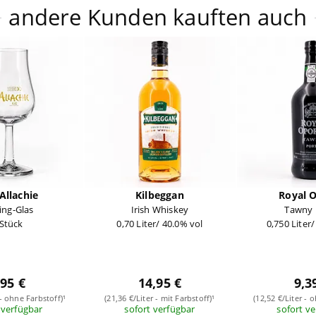
andere Kunden kauften auch
Allachie
Kilbeggan
Royal 
ing-Glas
Irish Whiskey
Tawny 
 Stück
0,70 Liter/ 40.0% vol
0,750 Liter
,95 €
14,95 €
9,3
 - ohne Farbstoff)¹
(21,36 €/Liter - mit Farbstoff)¹
(12,52 €/Liter - 
 verfügbar
sofort verfügbar
sofort v