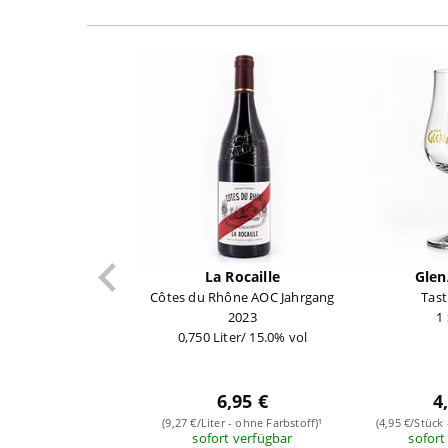
La Rocaille
Glen
Côtes du Rhône AOC Jahrgang
Tast
2023
1
0,750 Liter/ 15.0% vol
6,95 €
4
(9,27 €/Liter - ohne Farbstoff)¹
(4,95 €/Stück
sofort verfügbar
sofort