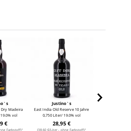
no`s
Justino`s
Justino
e Dry Madeira
East India Old Reserve 10 Jahre
Reserve Fine Ric
/ 19.0% vol
0,750 Liter/ 19.0% vol
0,750 Liter/ 1
9 €
28,95 €
17,95
ohne Farbstoff)¹
(38,60 €/Liter - ohne Farbstoff)¹
(23,93 €/Liter - ohn