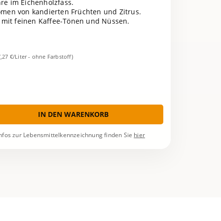
hre im Eichenholzfass.
romen von kandierten Früchten und Zitrus.
d mit feinen Kaffee-Tönen und Nüssen.
7,27 €/Liter - ohne Farbstoff)
IN DEN WARENKORB
nfos zur Lebensmittelkennzeichnung finden Sie
hier