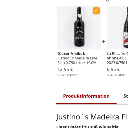
+
Dieser Artikel:
La Rocaille 
Justino`s Madeira Fine
Rhône AOC 
Rich 0,750 Liter/ 19.0%
2023 0,750 L
vol
vol
12,95 €
6,95 €
(17,27 €/Liter)
(9,27 €/Liter)
Produktinformation
St
Justino`s Madeira Fi
Finer Digéstif zu süß wie salzig