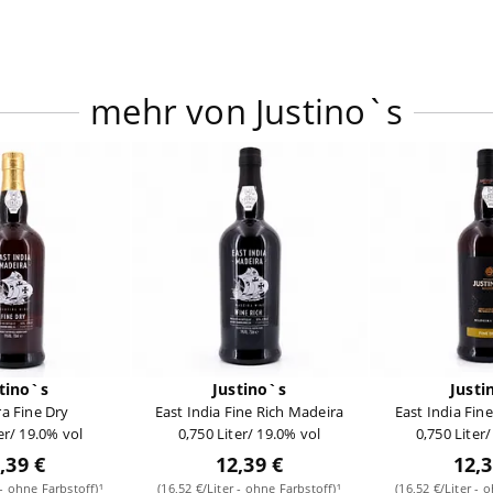
mehr von Justino`s
tino`s
Justino`s
Justi
a Fine Dry
East India Fine Rich Madeira
East India Fin
er/ 19.0% vol
0,750 Liter/ 19.0% vol
0,750 Liter
,39 €
12,39 €
12,3
 - ohne Farbstoff)¹
(16,52 €/Liter - ohne Farbstoff)¹
(16,52 €/Liter - 