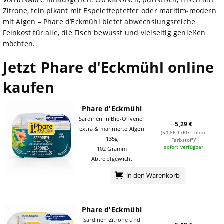
Zitrone, fein pikant mit Espelettepfeffer oder maritim-modern
mit Algen – Phare d’Eckmühl bietet abwechslungsreiche
Feinkost für alle, die Fisch bewusst und vielseitig genießen
möchten.
Jetzt Phare d'Eckmühl online
kaufen
Phare d'Eckmühl
Sardinen in Bio-Olivenöl
5,29 €
extra & marinierte Algen
(51,86 €/KG - ohne
135g
Farbstoff)¹
sofort verfügbar
102 Gramm
Abtropfgewicht
in den Warenkorb
Phare d'Eckmühl
Sardinen Zitrone und