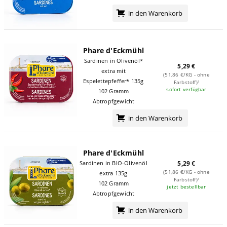
in den Warenkorb
Phare d'Eckmühl
Sardinen in Olivenöl*
5,29 €
extra mit
(51,86 €/KG - ohne
Espelettepfeffer* 135g
Farbstoff)¹
sofort verfügbar
102 Gramm
Abtropfgewicht
in den Warenkorb
Phare d'Eckmühl
Sardinen in BIO-Olivenöl
5,29 €
(51,86 €/KG - ohne
extra 135g
Farbstoff)¹
102 Gramm
jetzt bestellbar
Abtropfgewicht
in den Warenkorb