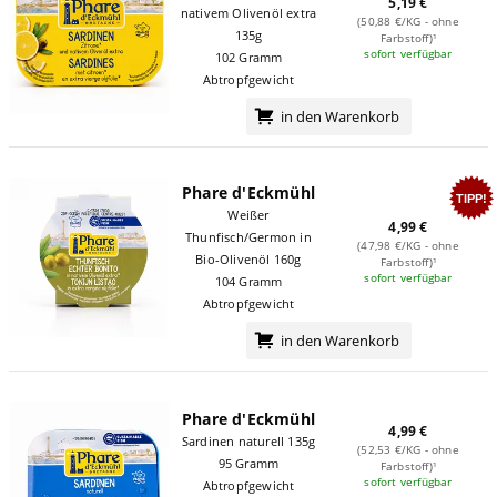
5,19 €
nativem Olivenöl extra
(50,88 €/KG - ohne
135g
Farbstoff)¹
sofort verfügbar
102 Gramm
Abtropfgewicht
in den Warenkorb
Phare d'Eckmühl
TIPP!
Weißer
4,99 €
Thunfisch/Germon in
(47,98 €/KG - ohne
Bio-Olivenöl 160g
Farbstoff)¹
sofort verfügbar
104 Gramm
Abtropfgewicht
in den Warenkorb
Phare d'Eckmühl
4,99 €
Sardinen naturell 135g
(52,53 €/KG - ohne
95 Gramm
Farbstoff)¹
sofort verfügbar
Abtropfgewicht