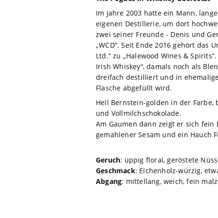
Im Jahre 2003 hatte ein Mann, lange
eigenen Destillerie, um dort hochwe
zwei seiner Freunde - Denis und Ger
„WCD“. Seit Ende 2016 gehört das U
Ltd.“ zu „Halewood Wines & Spirits
Irish Whiskey“, damals noch als Blen
dreifach destilliert und in ehemalig
Flasche abgefüllt wird.
Hell Bernstein-golden in der Farbe,
und Vollmilchschokolade.
Am Gaumen dann zeigt er sich fein
gemahlener Sesam und ein Hauch Fru
Geruch
: üppig floral, geröstete Nüs
Geschmack
: Eichenholz-würzig, et
Abgang
: mittellang, weich, fein malz