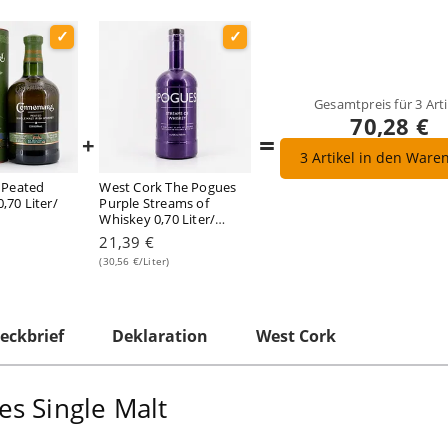
Gesamtpreis für
3
Arti
70,28 €
=
+
3
Artikel in den Ware
 Peated
West Cork The Pogues
0,70 Liter/
Purple Streams of
Whiskey 0,70 Liter/
40.0% vol
21,39 €
(30,56 €/Liter)
eckbrief
Deklaration
West Cork
s Single Malt