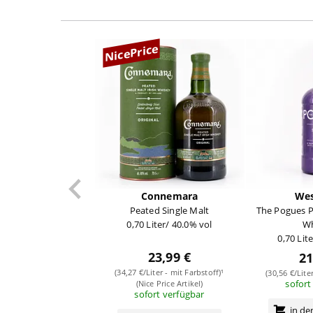
NicePrice
Connemara
Wes
Peated Single Malt
The Pogues P
0,70 Liter/ 40.0% vol
Wh
0,70 Lit
23,99 €
21
(34,27 €/Liter - mit Farbstoff)¹
(30,56 €/Lite
sofort
(Nice Price Artikel)
sofort verfügbar
in d