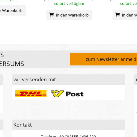
sofort verfügbar
sofort v
en Warenkorb
in den Warenkorb
in den 
ES
zum Newsletter anmel
ERSUMS
wir versenden mit
Kontakt
Telefon: +49 (0)8555 / 406 320