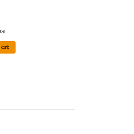
kel
nkorb