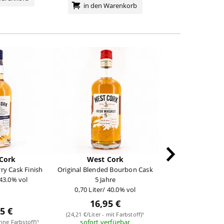
in den Warenkorb
in den Wa
Cork
West Cork
West Co
rry Cask Finish
Original Blended Bourbon Cask
Single Malt Rum 
 43.0% vol
5 Jahre
0,70 Liter/ 43
0,70 Liter/ 40.0% vol
16,95 €
5 €
27,95
(24,21 €/Liter - mit Farbstoff)¹
sofort verfügbar
ohne Farbstoff)¹
(39,93 €/Liter - ohn