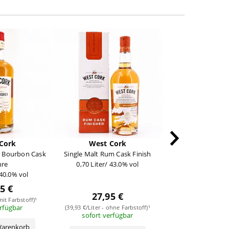
Cork
West Cork
Roe&C
d Bourbon Cask
Single Malt Rum Cask Finish
Blended Irish
hre
0,70 Liter/ 43.0% vol
0,70 Liter/ 45
 40.0% vol
5 €
27,95 €
24,95
mit Farbstoff)¹
erfügbar
(39,93 €/Liter - ohne Farbstoff)¹
(35,64 €/Liter - mit
sofort verfügbar
jetzt beste
Warenkorb