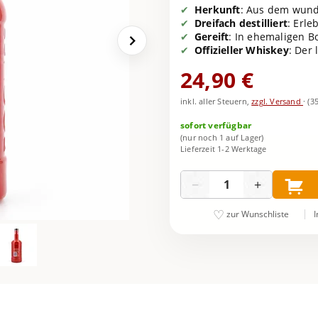
Herkunft
: Aus dem wund
Dreifach destilliert
: Erle
Gereift
: In ehemaligen B
Offizieller Whiskey
: Der
24,90 €
inkl. aller Steuern,
zzgl. Versand
·
(3
sofort verfügbar
(nur noch 1 auf Lager)
Lieferzeit 1-2 Werktage
Menge
−
+
I
zur Wunschliste