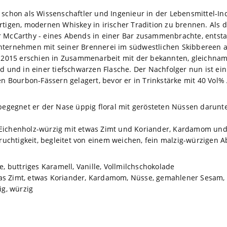
 schon als Wissenschaftler und Ingenieur in der Lebensmittel-Ind
rtigen, modernen Whiskey in irischer Tradition zu brennen. Als 
 McCarthy - eines Abends in einer Bar zusammenbrachte, entstand
nternehmen mit seiner Brennerei im südwestlichen Skibbereen al
“. 2015 erschien in Zusammenarbeit mit der bekannten, gleichna
d und in einer tiefschwarzen Flasche. Der Nachfolger nun ist ein
en Bourbon-Fässern gelagert, bevor er in Trinkstärke mit 40 Vol% 
 begegnet er der Nase üppig floral mit gerösteten Nüssen darunter
 Eichenholz-würzig mit etwas Zimt und Koriander, Kardamom un
chtigkeit, begleitet von einem weichen, fein malzig-würzigen A
se, buttriges Karamell, Vanille, Vollmilchschokolade
was Zimt, etwas Koriander, Kardamom, Nüsse, gemahlener Sesam,
ig, würzig