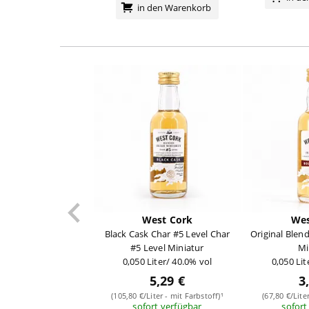
in den Warenkorb
West Cork
Wes
Black Cask Char #5 Level Char
Original Ble
#5 Level Miniatur
Mi
0,050 Liter/ 40.0% vol
0,050 Lit
5,29 €
3
(105,80 €/Liter - mit Farbstoff)¹
(67,80 €/Lite
sofort verfügbar
sofort