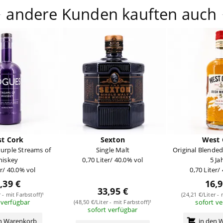
andere Kunden kauften auch
t Cork
Sexton
West 
urple Streams of
Single Malt
Original Blende
iskey
0,70 Liter/ 40.0% vol
5 Ja
er/ 40.0% vol
0,70 Liter/
,39 €
16,9
33,95 €
r - mit Farbstoff)¹
(24,21 €/Liter - 
 verfügbar
sofort v
(48,50 €/Liter - mit Farbstoff)¹
sofort verfügbar
en Warenkorb
in den 