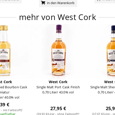
in den Warenkorb
mehr von West Cork
t Cork
West Cork
West 
nded Bourbon Cask
Single Malt Port Cask Finish
Single Malt She
niatur
0,70 Liter/ 43.0% vol
0,70 Liter/
er/ 40.0% vol
,39 €
27,95 €
25,9
r - mit Farbstoff)¹
 verfügbar
(39,93 €/Liter - ohne Farbstoff)¹
(37,07 €/Liter - 