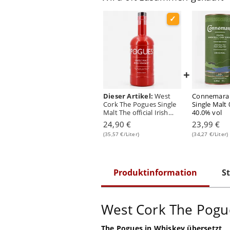
+
Dieser Artikel:
West
Connemara
Cork The Pogues Single
Single Malt 
Malt The official Irish
40.0% vol
Whisky of the legendary
24,90 €
23,99 €
Band 0,70 Liter/ 40.0%
(35,57 €/Liter)
(34,27 €/Liter)
vol
Produktinformation
St
West Cork The Pogue
The Pogues in Whiskey übersetzt