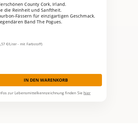
erschönen County Cork, Irland.
be die Reinheit und Sanftheit.
ourbon-Fässern für einzigartigen Geschmack.
 legendären Band The Pogues.
5,57 €/Liter - mit Farbstoff)
IN DEN WARENKORB
nfos zur Lebensmittelkennzeichnung finden Sie
hier