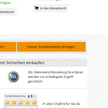
erfügbar
sofort verf
in den Warenkorb
Warenkorb
in den Wa
den
neues Kundenkonto anlegen
mit Sicherheit einkaufen
SSL-Datenverschlüsselung Ihre Daten
werden vor unbefugten Zugriff
geschützt
über 25 Jahre für Sie da