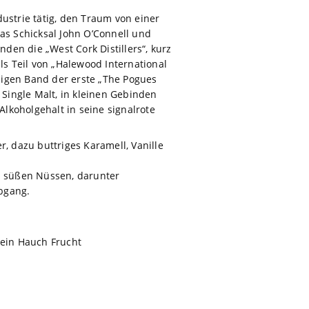
ustrie tätig, den Traum von einer
das Schicksal John O’Connell und
en die „West Cork Distillers“, kurz
s Teil von „Halewood International
migen Band der erste „The Pogues
 Single Malt, in kleinen Gebinden
Alkoholgehalt in seine signalrote
, dazu buttriges Karamell, Vanille
d süßen Nüssen, darunter
bgang.
 ein Hauch Frucht