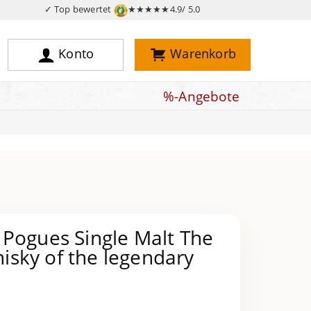
✓ Top bewertet
★★★★★
4.9/ 5.0
Konto
Warenkorb
%-Angebote
 Pogues Single Malt The
Whisky of the legendary