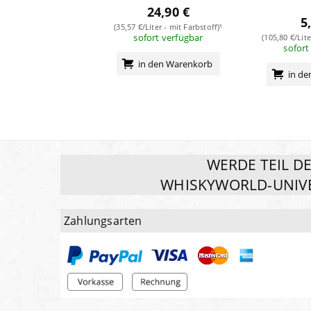
24,90 €
5
(35,57 €/Liter - mit Farbstoff)¹
sofort verfügbar
(105,80 €/Lite
sofort
in den Warenkorb
in d
WERDE TEIL D
WHISKYWORLD-UNIV
Zahlungsarten