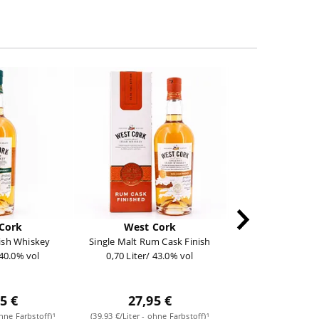
Cork
West Cork
West Co
rish Whiskey
Single Malt Rum Cask Finish
Single Malt Port 
 40.0% vol
0,70 Liter/ 43.0% vol
0,70 Liter/ 43
5 €
27,95 €
27,95
ohne Farbstoff)¹
(39,93 €/Liter - ohne Farbstoff)¹
(39,93 €/Liter - ohn