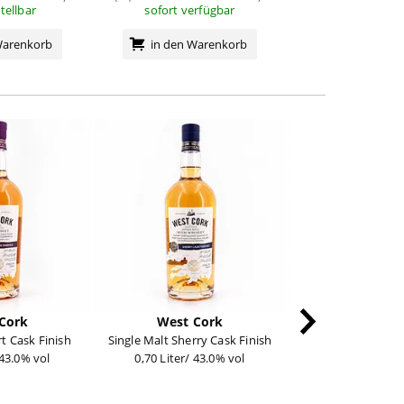
stellbar
sofort verfügbar
sofort verf
Warenkorb
in den Warenkorb
in den Wa
Cork
West Cork
West Co
rt Cask Finish
Single Malt Sherry Cask Finish
Original Blended 
 43.0% vol
0,70 Liter/ 43.0% vol
5 Jahre
0,70 Liter/ 40