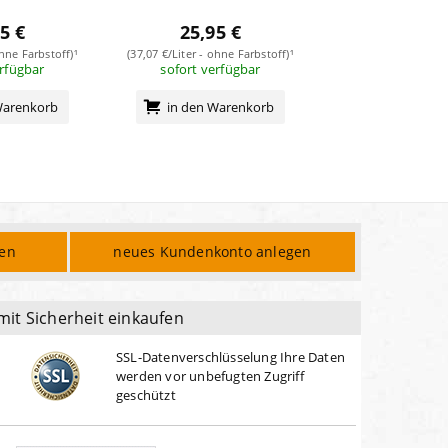
5 €
25,95 €
16,95
ohne Farbstoff)¹
(37,07 €/Liter - ohne Farbstoff)¹
(24,21 €/Liter - mit
erfügbar
sofort verfügbar
sofort verf
Warenkorb
in den Warenkorb
in den Wa
den
neues Kundenkonto anlegen
mit Sicherheit einkaufen
SSL-Datenverschlüsselung Ihre Daten
werden vor unbefugten Zugriff
geschützt