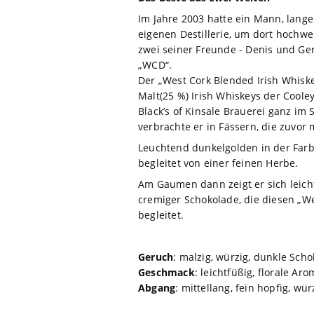
Im Jahre 2003 hatte ein Mann, lange
eigenen Destillerie, um dort hochwe
zwei seiner Freunde - Denis und Ger
„WCD“.
Der „West Cork Blended Irish Whiske
Malt(25 %) Irish Whiskeys der Cool
Black’s of Kinsale Brauerei ganz im 
verbrachte er in Fässern, die zuvor 
Leuchtend dunkelgolden in der Farb
begleitet von einer feinen Herbe.
Am Gaumen dann zeigt er sich leichtf
cremiger Schokolade, die diesen „W
begleitet.
Geruch
: malzig, würzig, dunkle Scho
Geschmack
: leichtfüßig, florale Ar
Abgang
: mittellang, fein hopfig, wü