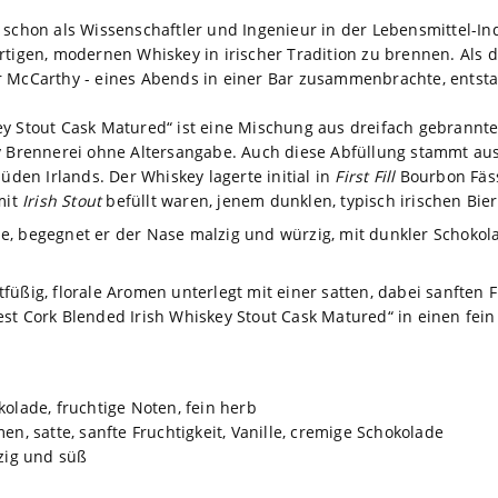
 schon als Wissenschaftler und Ingenieur in der Lebensmittel-Ind
rtigen, modernen Whiskey in irischer Tradition zu brennen. Als 
 McCarthy - eines Abends in einer Bar zusammenbrachte, entstand
y Stout Cask Matured“ ist eine Mischung aus dreifach gebrannte
ey Brennerei ohne Altersangabe. Auch diese Abfüllung stammt au
Süden Irlands. Der Whiskey lagerte initial in
First Fill
Bourbon Fäss
mit
Irish Stout
befüllt waren, jenem dunklen, typisch irischen Bier
e, begegnet er der Nase malzig und würzig, mit dunkler Schokol
üßig, florale Aromen unterlegt mit einer satten, dabei sanften F
est Cork Blended Irish Whiskey Stout Cask Matured“ in einen fei
kolade, fruchtige Noten, fein herb
omen, satte, sanfte Fruchtigkeit, Vanille, cremige Schokolade
rzig und süß