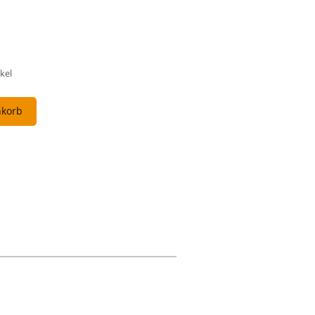
kel
nkorb