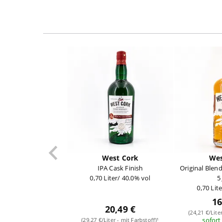
West Cork
Wes
IPA Cask Finish
Original Ble
0,70 Liter/ 40.0% vol
5
0,70 Lit
16
20,49 €
(24,21 €/Lite
sofort
(29,27 €/Liter - mit Farbstoff)¹