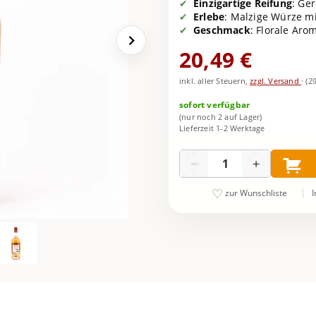
Einzigartige Reifung
: Ger
Erlebe
: Malzige Würze mi
Geschmack
: Florale Aro
20,49 €
inkl. aller Steuern,
zzgl. Versand
·
(2
sofort verfügbar
(nur noch 2 auf Lager)
Lieferzeit 1-2 Werktage
Menge
−
+
I
zur Wunschliste