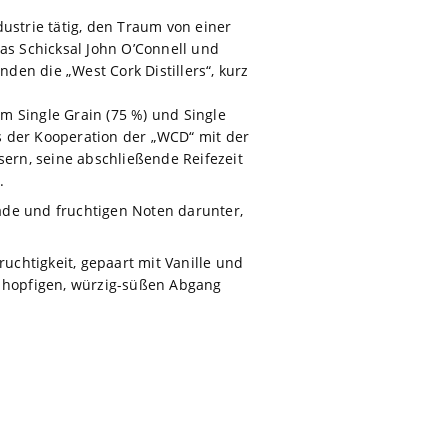
ustrie tätig, den Traum von einer
das Schicksal John O’Connell und
en die „West Cork Distillers“, kurz
m Single Grain (75 %) und Single
s der Kooperation der „WCD“ mit der
ern, seine abschließende Reifezeit
.
ade und fruchtigen Noten darunter,
ruchtigkeit, gepaart mit Vanille und
n hopfigen, würzig-süßen Abgang