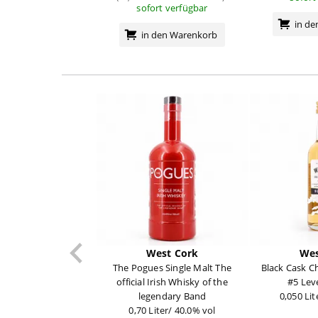
sofort verfügbar
in d
in den Warenkorb
West Cork
Wes
The Pogues Single Malt The
Black Cask C
official Irish Whisky of the
#5 Lev
legendary Band
0,050 Lit
0,70 Liter/ 40.0% vol