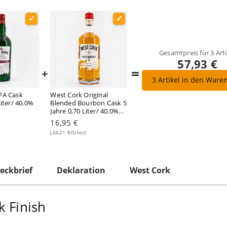
Gesamtpreis für
3
Arti
57,93 €
=
+
3
Artikel in den Ware
PA Cask
West Cork Original
Liter/ 40.0%
Blended Bourbon Cask 5
Jahre 0,70 Liter/ 40.0%
vol
16,95 €
(24,21 €/Liter)
eckbrief
Deklaration
West Cork
k Finish