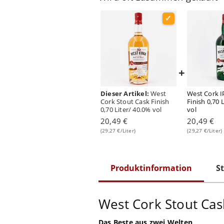
+
Dieser Artikel:
West
West Cork I
Cork Stout Cask Finish
Finish 0,70 
0,70 Liter/ 40.0% vol
vol
20,49 €
20,49 €
(29,27 €/Liter)
(29,27 €/Liter)
Produktinformation
St
West Cork Stout Cas
Das Beste aus zwei Welten