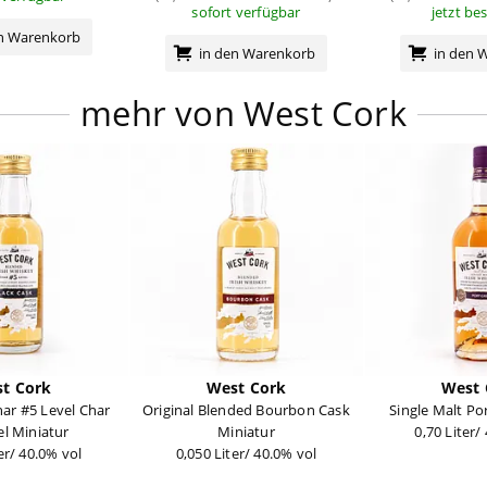
sofort verfügbar
jetzt be
en Warenkorb
in den Warenkorb
in den 
mehr von West Cork
t Cork
West Cork
West 
har #5 Level Char
Original Blended Bourbon Cask
Single Malt Po
el Miniatur
Miniatur
0,70 Liter/
er/ 40.0% vol
0,050 Liter/ 40.0% vol