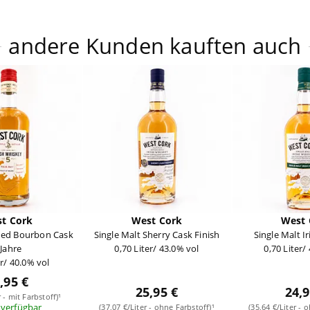
andere Kunden kauften auch
t Cork
West Cork
West 
nded Bourbon Cask
Single Malt Sherry Cask Finish
Single Malt I
 Jahre
0,70 Liter/ 43.0% vol
0,70 Liter/
er/ 40.0% vol
,95 €
25,95 €
24,9
r - mit Farbstoff)¹
 verfügbar
(37,07 €/Liter - ohne Farbstoff)¹
(35,64 €/Liter - 