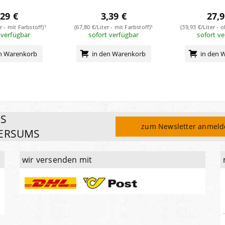
,29 €
3,39 €
27,9
r - mit Farbstoff)¹
(67,80 €/Liter - mit Farbstoff)¹
(39,93 €/Liter - 
 verfügbar
sofort verfügbar
sofort v
en Warenkorb
in den Warenkorb
in den 
ES
zum Newsletter anmel
ERSUMS
wir versenden mit