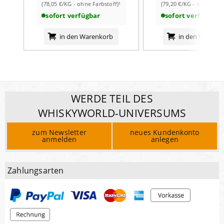
(78,05 €/KG - ohne Farbstoff)¹
(79,20 €/KG - ohne Farb
Salz
0,70
g
sofort verfügbar
sofort verfügbar
in den Warenkorb
in den Warenk
WERDE TEIL DES
WHISKYWORLD-UNIVERSUMS
zum Newsletter
neues Kundenkonto
anmelden
anlegen
Zahlungsarten