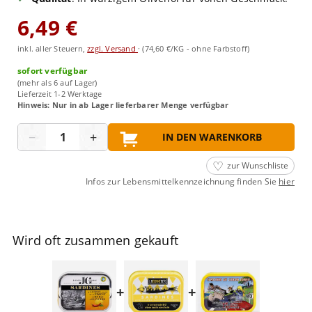
6,49 €
inkl. aller Steuern,
zzgl. Versand
·
(74,60 €/KG - ohne Farbstoff)
sofort verfügbar
(mehr als 6 auf Lager)
Lieferzeit 1-2 Werktage
Hinweis: Nur in ab Lager lieferbarer Menge verfügbar
Menge
−
+
IN DEN WARENKORB
zur Wunschliste
Infos zur Lebensmittelkennzeichnung finden Sie
hier
Wird oft zusammen gekauft
+
+