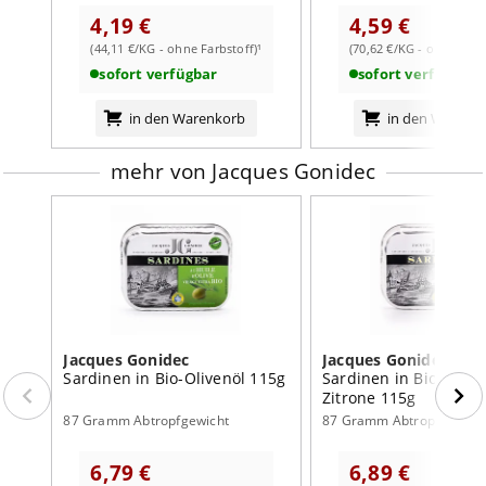
24% landwirtschaftliche Erzeugnisse aus biologischem
4,19 €
4,59 €
Anbau. Zertifiziert Bio nach FR-BIO-10.
(44,11 €/KG - ohne Farbstoff)¹
(70,62 €/KG - ohne Farb
sonstige Hinweise:
sofort verfügbar
sofort verfügbar
Abtropfgewicht: 87g
Nach dem Öffnen im Kühlschrank aufbewahren und
in den Warenkorb
in den Warenk
innerhalb von zwei Tagen verbrauchen.
Nährwertangaben:
mehr von Jacques Gonidec
je 100g
Brennwert
1060
kJ /
255
kcal
Fett
18,0
g
davon:
- gesättigte Fettsäuren
4,3
g
Jacques Gonidec
Jacques Gonidec
Kohlenhydrate
0
g
Sardinen in Bio-Olivenöl 115g
Sardinen in Bio-Olive
Zitrone 115g
davon:
87 Gramm Abtropfgewicht
87 Gramm Abtropfgewich
- Zucker
0
g
6,79 €
6,89 €
Eiweiß
23,0
g