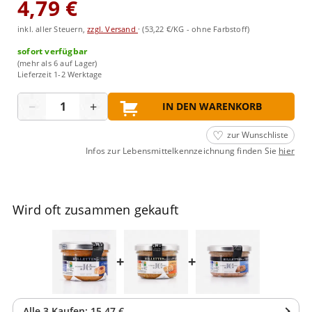
4,79 €
inkl. aller Steuern,
zzgl. Versand
·
(53,22 €/KG - ohne Farbstoff)
sofort verfügbar
(mehr als 6 auf Lager)
Lieferzeit 1-2 Werktage
Menge
−
+
IN DEN WARENKORB
zur Wunschliste
Infos zur Lebensmittelkennzeichnung finden Sie
hier
Wird oft zusammen gekauft
+
+
Alle
3
Kaufen:
15,47 €