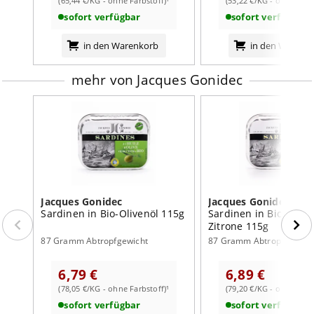
(65,44 €/KG - ohne Farbstoff)¹
(53,22 €/KG - ohne Farb
sofort verfügbar
sofort verfügbar
*50% landwirtschaftliche Erzeugnisse aus biologischem
Anbau. Zertifiziert Bio nach FR-BIO-10.
in den Warenkorb
in den Warenk
sonstige Hinweise:
Trocken lagern bei Raumtemperatur. Nach dem Öffnen
mehr von Jacques Gonidec
im Kühlschrank aufbewahren und alsbald verbrauchen.
Nährwertangaben:
je 100g
Brennwert
1492
kJ /
368
kcal
Fett
31,0
g
davon:
Jacques Gonidec
Jacques Gonidec
Sardinen in Bio-Olivenöl 115g
Sardinen in Bio-Olive
- gesättigte Fettsäuren
3,8
g
Zitrone 115g
Kohlenhydrate
4,9
g
87 Gramm Abtropfgewicht
87 Gramm Abtropfgewich
davon:
6,79 €
6,89 €
- Zucker
<0,5
g
(78,05 €/KG - ohne Farbstoff)¹
(79,20 €/KG - ohne Farb
Eiweiß
15,0
g
sofort verfügbar
sofort verfügbar