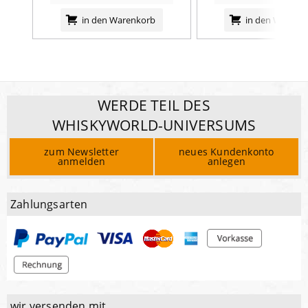
Salz
1,4
g
in den Warenkorb
in den Warenk
WERDE TEIL DES
WHISKYWORLD-UNIVERSUMS
zum Newsletter
neues Kundenkonto
anmelden
anlegen
Zahlungsarten
wir versenden mit