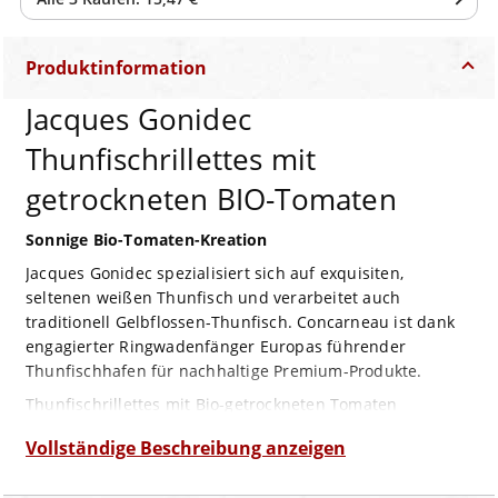
Produktinformation
Jacques Gonidec
Thunfischrillettes mit
getrockneten BIO-Tomaten
Sonnige Bio-Tomaten-Kreation
Jacques Gonidec spezialisiert sich auf exquisiten,
seltenen weißen Thunfisch und verarbeitet auch
traditionell Gelbflossen-Thunfisch. Concarneau ist dank
engagierter Ringwadenfänger Europas führender
Thunfischhafen für nachhaltige Premium-Produkte.
Thunfischrillettes mit Bio-getrockneten Tomaten
kombinieren zarten Thunfisch und sonnenverwöhnte Bio-
Vollständige Beschreibung anzeigen
Tomaten. Diese delikate Mischung verbindet milden
Thunfischgeschmack mit süßer Fruchtigkeit.