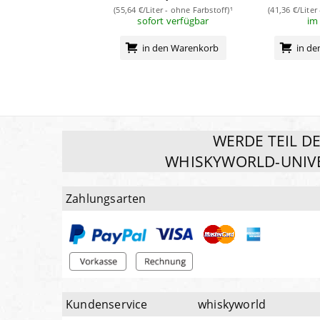
(55,64 €/Liter - ohne Farbstoff)¹
(41,36 €/Liter
sofort verfügbar
im
in den Warenkorb
in d
WERDE TEIL D
WHISKYWORLD-UNIV
Zahlungsarten
Kundenservice
whiskyworld