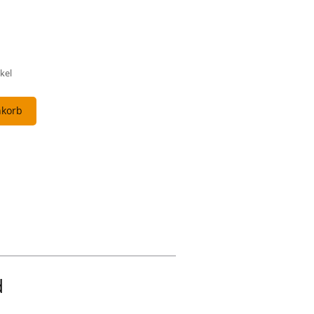
kel
nkorb
d