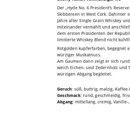
Der „Hyde No. 6 President‘s Reserve
Skibbereen in West Cork. Dahinter s
Jahre alter Single Grain Whiskey un
miteinander vermählt und anschließ
dem ersten Präsidenten der Republi
limitierte Whiskey Blend nicht kühlf
Rotgolden kupferfarben, begegnet er
würziger Muskatnuss.
Am Gaumen dann zeigt er sich rund 
weich Eichen- und Zedernholz und fe
würzigen Abgang begleitet.
Geruch
: süß, buttrig, malzig, Kaffe
Geschmack
: rund, geschmeidig, fri
Abgang
: mittellang, cremig, Vanille