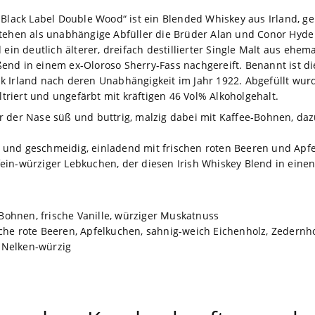
 Black Label Double Wood“ ist ein Blended Whiskey aus Irland, g
tehen als unabhängige Abfüller die Brüder Alan und Conor Hyde mi
d ein deutlich älterer, dreifach destillierter Single Malt aus eh
end in einem ex-Oloroso Sherry-Fass nachgereift. Benannt ist d
k Irland nach deren Unabhängigkeit im Jahr 1922. Abgefüllt wurd
iltriert und ungefärbt mit kräftigen 46 Vol% Alkoholgehalt.
 der Nase süß und buttrig, malzig dabei mit Kaffee-Bohnen, dazu
und geschmeidig, einladend mit frischen roten Beeren und Apfe
in-würziger Lebkuchen, der diesen Irish Whiskey Blend in einen
e-Bohnen, frische Vanille, würziger Muskatnuss
sche rote Beeren, Apfelkuchen, sahnig-weich Eichenholz, Zedernh
-, Nelken-würzig