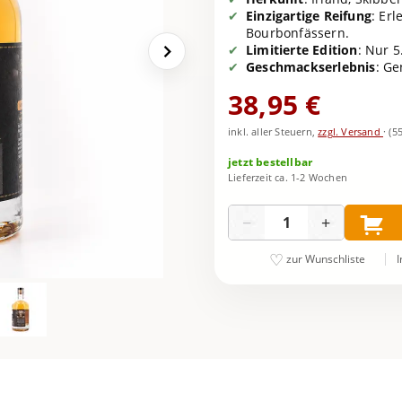
Einzigartige Reifung
: Er
Bourbonfässern.
Limitierte Edition
: Nur 5
Geschmackserlebnis
: Ge
38,95 €
inkl. aller Steuern,
zzgl. Versand
·
(5
jetzt bestellbar
Lieferzeit ca. 1-2 Wochen
Menge
−
+
I
zur Wunschliste