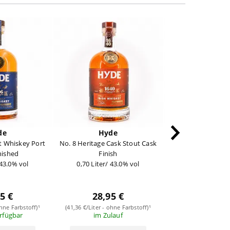
de
Hyde
Hyde
lt Whiskey Port
No. 8 Heritage Cask Stout Cask
No. 12 Single Pot 
nished
Finish
Whiskey Bourbon
 43.0% vol
0,70 Liter/ 43.0% vol
Cask Matu
0,70 Liter/ 46
39,95
5 €
28,95 €
(57,07 €/Liter - ohn
sofort verf
ohne Farbstoff)¹
(41,36 €/Liter - ohne Farbstoff)¹
erfügbar
im Zulauf
in den Wa