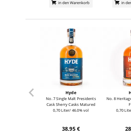
in den Warenkorb
in d
Hyde
No. 7 Single Malt Presidents
No. 8 Heritag
Cask Sherry Casks Matured
F
0,70 Liter/ 46.0% vol
0,70 Lit
38,95 €
28