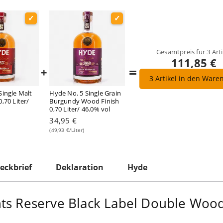
Gesamtpreis für
3
Arti
111,85 €
=
+
3
Artikel in den Ware
Single Malt
Hyde No. 5 Single Grain
,70 Liter/
Burgundy Wood Finish
0,70 Liter/ 46.0% vol
34,95 €
(49,93 €/Liter)
eckbrief
Deklaration
Hyde
nts Reserve Black Label Double Woo