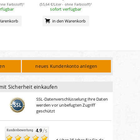
ohne Farbstoff)¹
(55,64 €/Liter - ohne Farbstoff)¹
(55,64 €/Liter - ohn
erfügbar
sofort verfügbar
sofort verf
Warenkorb
in den Warenkorb
in den Wa
den
neues Kundenkonto anlegen
mit Sicherheit einkaufen
SSL-Datenverschlüsselung Ihre Daten
werden vor unbefugten Zugriff
geschützt