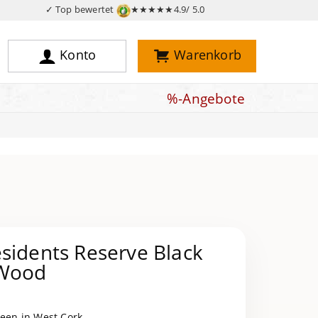
✓ Top bewertet
★★★★★
4.9/ 5.0
Konto
Warenkorb
%-Angebote
sidents Reserve Black
 Wood
reen in West Cork