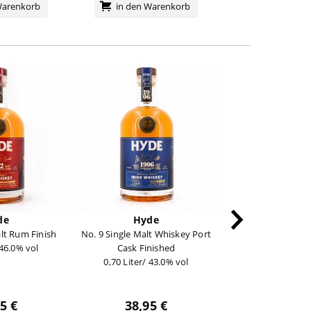
Warenkorb
in den Warenkorb
de
Hyde
Hyde
alt Rum Finish
No. 9 Single Malt Whiskey Port
No. 11 Peated Singl
 46.0% vol
Cask Finished
Whiske
0,70 Liter/ 43.0% vol
0,70 Liter/ 43
5 €
38,95 €
38,95