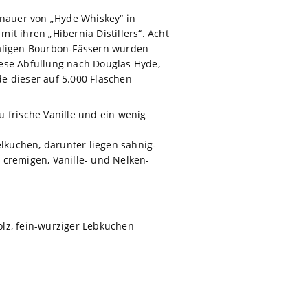
enauer von „Hyde Whiskey“ in
t ihren „Hibernia Distillers“. Acht
emaligen Bourbon-Fässern wurden
iese Abfüllung nach Douglas Hyde,
e dieser auf 5.000 Flaschen
 frische Vanille und ein wenig
lkuchen, darunter liegen sahnig-
 cremigen, Vanille- und Nelken-
olz, fein-würziger Lebkuchen