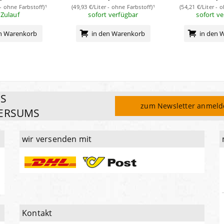
 - ohne Farbstoff)¹
(49,93 €/Liter - ohne Farbstoff)¹
(54,21 €/Liter - 
 Zulauf
sofort verfügbar
sofort v
en Warenkorb
in den Warenkorb
in den 
ES
zum Newsletter anmel
ERSUMS
wir versenden mit
Kontakt