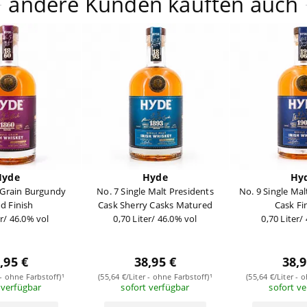
andere Kunden kauften auch
Hyde
Hyde
Hy
e Grain Burgundy
No. 7 Single Malt Presidents
No. 9 Single Ma
d Finish
Cask Sherry Casks Matured
Cask Fi
er/ 46.0% vol
0,70 Liter/ 46.0% vol
0,70 Liter/
,95 €
38,95 €
38,9
 - ohne Farbstoff)¹
(55,64 €/Liter - ohne Farbstoff)¹
(55,64 €/Liter - 
 verfügbar
sofort verfügbar
sofort v