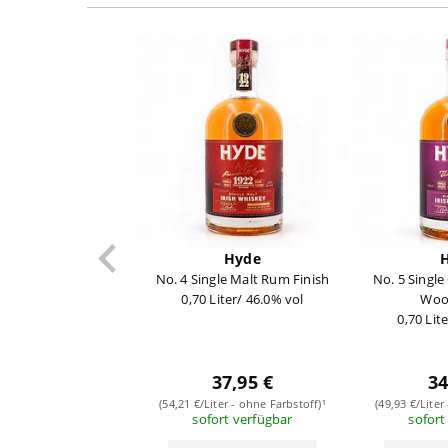
Hyde
No. 4 Single Malt Rum Finish
No. 5 Singl
0,70 Liter/ 46.0% vol
Woo
0,70 Lit
37,95 €
34
(54,21 €/Liter - ohne Farbstoff)¹
(49,93 €/Liter
sofort verfügbar
sofort