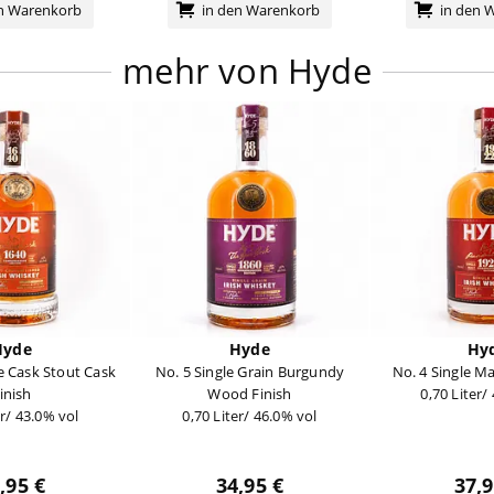
en Warenkorb
in den Warenkorb
in den 
mehr von Hyde
Hyde
Hyde
Hy
e Cask Stout Cask
No. 5 Single Grain Burgundy
No. 4 Single M
inish
Wood Finish
0,70 Liter/
er/ 43.0% vol
0,70 Liter/ 46.0% vol
,95 €
34,95 €
37,9