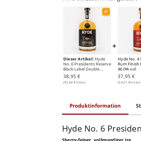
+
Dieser Artikel:
Hyde
Hyde No. 4 
No. 6 Presidents Reserve
Rum Finish 0
Black Label Double
46.0% vol
Wood 0,70 Liter/ 46.0%
38,95 €
37,95 €
vol
(55,64 €/Liter)
(54,21 €/Liter)
Produktinformation
St
Hyde No. 6 Preside
Sherry-feiner, vollmundiger Ire