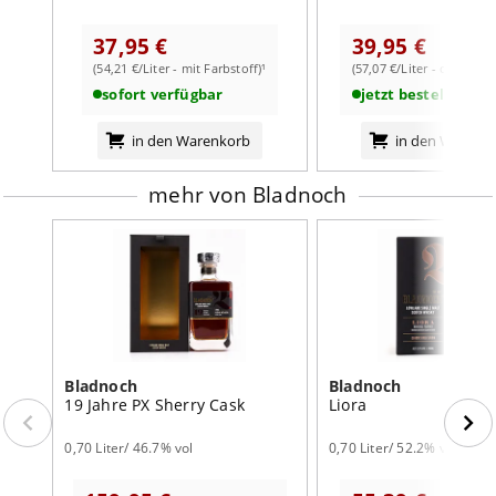
rauchigen, süßen Abgang entlässt.
37,95 €
39,95 €
weiterlesen auf der Markenseite von Bladnoch
(54,21 €/Liter - mit Farbstoff)¹
(57,07 €/Liter - ohne Far
Geruch
: üppig rauchig, blumig, sahnig, Torfrauch,
sofort verfügbar
jetzt bestellbar
Vanilleeiscreme, frischer Erdbeerbiskuit, rauchiges Heu
und Laub
in den Warenkorb
in den Warenk
Geschmack
: rund, voll, Obstkuchen, Schokolade, Rosinen,
mehr von Bladnoch
Vanillepudding, geröstete Mandeln, würzige
Gartenkräuter, dichter, runder Buchenholzrauch
Abgang
: mittellang, kräuterig-rauchig, süß
Bladnoch
Bladnoch
19 Jahre PX Sherry Cask
Liora
0,70 Liter/ 46.7% vol
0,70 Liter/ 52.2% vol