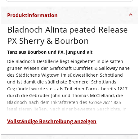
Produktinformation
Bladnoch Alinta peated Release
PX Sherry & Bourbon
Tanz aus Bourbon und PX, jung und alt
Die Bladnoch Destillerie liegt eingebettet in die satten
grünen Wiesen der Grafschaft Dumfries & Galloway nahe
des Städtchens Wigtown im südwestlichen Schottland
und ist damit die südlichste Brennerei Schottlands.
Gegründet wurde sie – als Teil einer Farm - bereits 1817
durch die Gebrüder John und Thomas McClelland, die
Bladnoch nach dem Inkrafttreten des
Excise Act
1825
legalisieren ließen. Nach einer bewegten Geschichte, in
der Bladnoch immer wieder stillgelegt wurde, gehört die
Vollständige Beschreibung anzeigen
Destillerie seit 2014 dem australischen Unternehmer und
Whisky-Liebhaber David Prior. Ende 2016 ging die
Brennerei nach umfangreichen Umbau- und