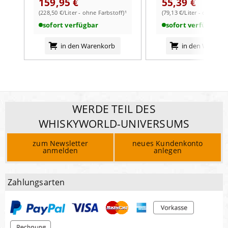
159,95 €
55,39 €
(228,50 €/Liter - ohne Farbstoff)¹
(79,13 €/Liter - ohne Far
sofort verfügbar
sofort verfügbar
in den Warenkorb
in den Warenk
WERDE TEIL DES
WHISKYWORLD-UNIVERSUMS
zum Newsletter
neues Kundenkonto
anmelden
anlegen
Zahlungsarten