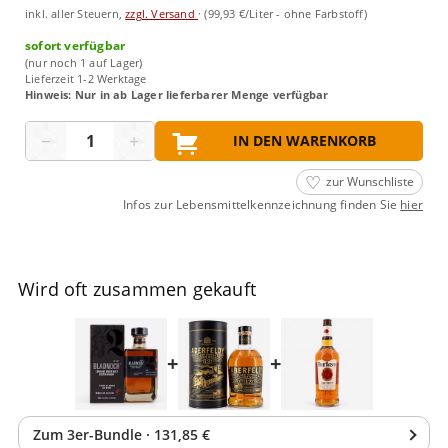
inkl. aller Steuern,
zzgl. Versand
·
(99,93 €/Liter - ohne Farbstoff)
sofort verfügbar
(nur noch 1 auf Lager)
Lieferzeit 1-2 Werktage
Hinweis: Nur in ab Lager lieferbarer Menge verfügbar
Menge
−
+
IN DEN WARENKORB
zur Wunschliste
Infos zur Lebensmittelkennzeichnung finden Sie
hier
Wird oft zusammen gekauft
+
+
Zum
3
er-Bundle
·
131,85 €