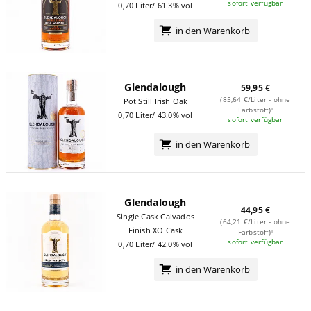
sofort verfügbar
0,70 Liter/ 61.3% vol
in den Warenkorb
Glendalough
59,95 €
(85,64 €/Liter - ohne
Pot Still Irish Oak
Farbstoff)¹
0,70 Liter/ 43.0% vol
sofort verfügbar
in den Warenkorb
Glendalough
44,95 €
Single Cask Calvados
(64,21 €/Liter - ohne
Finish XO Cask
Farbstoff)¹
sofort verfügbar
0,70 Liter/ 42.0% vol
in den Warenkorb