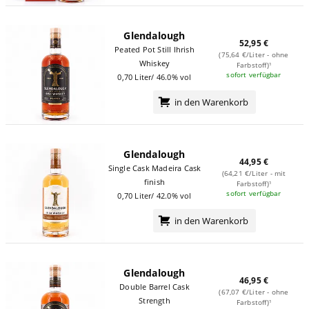
Glendalough
52,95 €
Peated Pot Still Ihrish
(75,64 €/Liter - ohne
Whiskey
Farbstoff)¹
sofort verfügbar
0,70 Liter/ 46.0% vol
in den Warenkorb
Glendalough
44,95 €
Single Cask Madeira Cask
(64,21 €/Liter - mit
finish
Farbstoff)¹
sofort verfügbar
0,70 Liter/ 42.0% vol
in den Warenkorb
Glendalough
46,95 €
Double Barrel Cask
(67,07 €/Liter - ohne
Strength
Farbstoff)¹