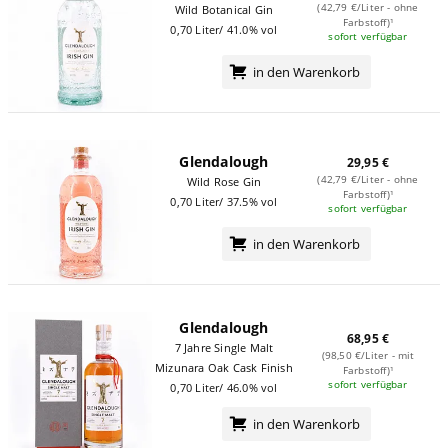
(42,79 €/Liter - ohne
Wild Botanical Gin
Farbstoff)¹
0,70 Liter/ 41.0% vol
sofort verfügbar
in den Warenkorb
Glendalough
29,95 €
(42,79 €/Liter - ohne
Wild Rose Gin
Farbstoff)¹
0,70 Liter/ 37.5% vol
sofort verfügbar
in den Warenkorb
Glendalough
68,95 €
7 Jahre Single Malt
(98,50 €/Liter - mit
Mizunara Oak Cask Finish
Farbstoff)¹
sofort verfügbar
0,70 Liter/ 46.0% vol
in den Warenkorb