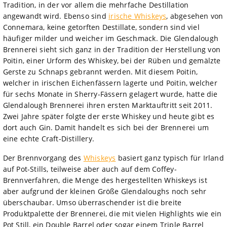
Tradition, in der vor allem die mehrfache Destillation
angewandt wird. Ebenso sind
irische Whiskeys
, abgesehen von
Connemara, keine getorften Destillate, sondern sind viel
häufiger milder und weicher im Geschmack. Die Glendalough
Brennerei sieht sich ganz in der Tradition der Herstellung von
Poitin, einer Urform des Whiskey, bei der Rüben und gemälzte
Gerste zu Schnaps gebrannt werden. Mit diesem Poitin,
welcher in irischen Eichenfässern lagerte und Poitin, welcher
für sechs Monate in Sherry-Fässern gelagert wurde, hatte die
Glendalough Brennerei ihren ersten Marktauftritt seit 2011.
Zwei Jahre später folgte der erste Whiskey und heute gibt es
dort auch Gin. Damit handelt es sich bei der Brennerei um
eine echte Craft-Distillery.
Der Brennvorgang des
Whiskeys
basiert ganz typisch für Irland
auf Pot-Stills, teilweise aber auch auf dem Coffey-
Brennverfahren, die Menge des hergestellten Whiskeys ist
aber aufgrund der kleinen Größe Glendaloughs noch sehr
überschaubar. Umso überraschender ist die breite
Produktpalette der Brennerei, die mit vielen Highlights wie ein
Pot Still, ein Double Barrel oder sogar einem Triple Barrel