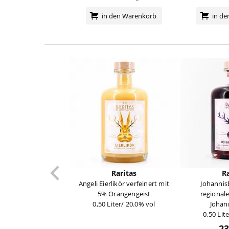
in den Warenkorb
in d
Raritas
Ra
Angeli Eierlikör verfeinert mit
Johannis
5% Orangengeist
regional
0,50 Liter/ 20.0% vol
Johan
0,50 Lit
23