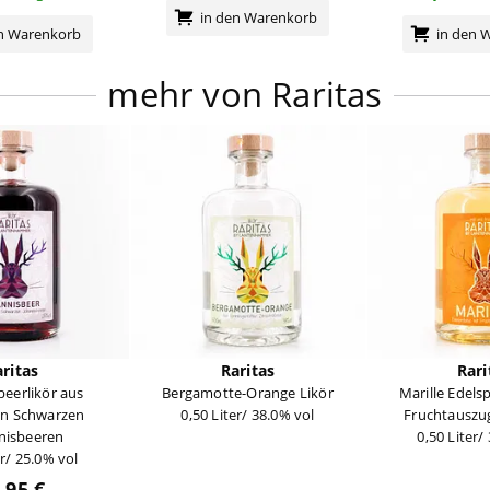
in den Warenkorb
en Warenkorb
in den 
mehr von Raritas
ritas
Raritas
Rari
beerlikör aus
Bergamotte-Orange Likör
Marille Edels
en Schwarzen
0,50 Liter/ 38.0% vol
Fruchtauszug
nisbeeren
0,50 Liter/
er/ 25.0% vol
,95 €