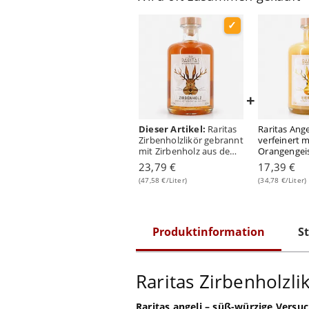
+
Dieser Artikel:
Raritas
Raritas Angel
Zirbenholzlikör gebrannt
verfeinert 
mit Zirbenholz aus dem
Orangengeist
Ötztal 0,50 Liter/ 38.0%
20.0% vol
23,79 €
17,39 €
vol
(47,58 €/Liter)
(34,78 €/Liter)
Produktinformation
St
Raritas Zirbenholzli
Raritas angeli – süß-würzige Versu