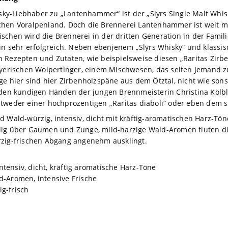
hisky-Liebhaber zu „Lantenhammer“ ist der „Slyrs Single Malt Whi
chen Voralpenland. Doch die Brennerei Lantenhammer ist weit me
chen wird die Brennerei in der dritten Generation in der Famili
ein sehr erfolgreich. Neben ebenjenem „Slyrs Whisky“ und klass
 Rezepten und Zutaten, wie beispielsweise diesen „Raritas Zirbe
rischen Wolpertinger, einem Mischwesen, das selten Jemand z
ge hier sind hier Zirbenholzspäne aus dem Ötztal, nicht wie sons
 den kundigen Händen der jungen Brennmeisterin Christina Kölbl
tweder einer hochprozentigen „Raritas diaboli“ oder eben dem sü
d Wald-würzig, intensiv, dicht mit kräftig-aromatischen Harz-Tön
lig über Gaumen und Zunge, mild-harzige Wald-Aromen fluten die
rzig-frischen Abgang angenehm ausklingt.
tensiv, dicht, kräftig aromatische Harz-Töne
ld-Aromen, intensive Frische
g-frisch