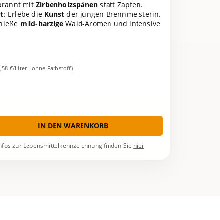
brannt mit
Zirbenholzspänen
statt Zapfen.
ät
: Erlebe die
Kunst
der jungen Brennmeisterin.
enieße
mild-harzige
Wald-Aromen und intensive
7,58 €/Liter - ohne Farbstoff)
IN DEN WARENKORB
nfos zur Lebensmittelkennzeichnung finden Sie
hier