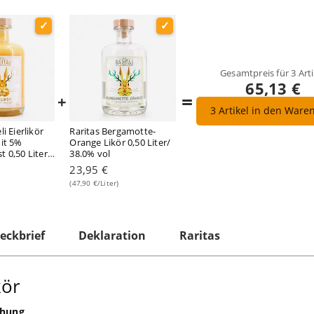
Gesamtpreis für
3
Arti
65,13 €
=
+
3
Artikel in den Ware
i Eierlikör
Raritas Bergamotte-
mit 5%
Orange Likör 0,50 Liter/
 0,50 Liter/
38.0% vol
23,95 €
(47,90 €/Liter)
eckbrief
Deklaration
Raritas
kör
chung