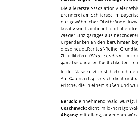
Die allererste Assoziation vieler W
Brennerei am Schliersee im Bayeris
nur gewöhnlicher Obstbrände. Inzwis
kreativ wie traditionell und obendr
wieder Einzigartiges aus besonderen
Urgendanken an den berühmten baye
diese neue „Raritas“-Reihe. Grundla
Zirbelkiefern (
Pinus cembra
). Unter
ganz besonderen Köstlichkeiten - en
In der Nase zeigt er sich einnehmen
Am Gaumen legt er sich dicht und ö
Frische, die in einem süßen und wü
Geruch:
einnehmend Wald-würzig, in
Geschmack:
dicht, mild-harzige Wa
Abgang:
mittellang, angenehm würzi