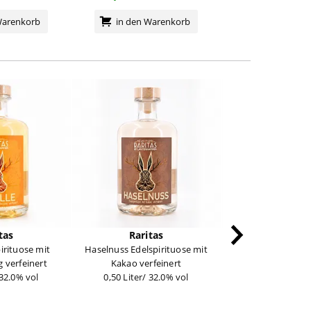
Warenkorb
in den Warenkorb
in den Wa
tas
Raritas
Rarita
pirituose mit
Haselnuss Edelspirituose mit
Pistazien-Eierlikör 
 verfeinert
Kakao verfeinert
mit Ei
 32.0% vol
0,50 Liter/ 32.0% vol
0,50 Liter/ 20