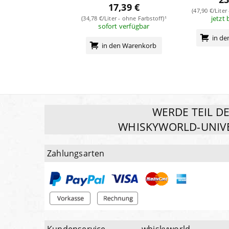
17,39 €
(47,90 €/Liter
jetzt 
(34,78 €/Liter - ohne Farbstoff)¹
sofort verfügbar
in d
in den Warenkorb
WERDE TEIL D
WHISKYWORLD-UNIV
Zahlungsarten