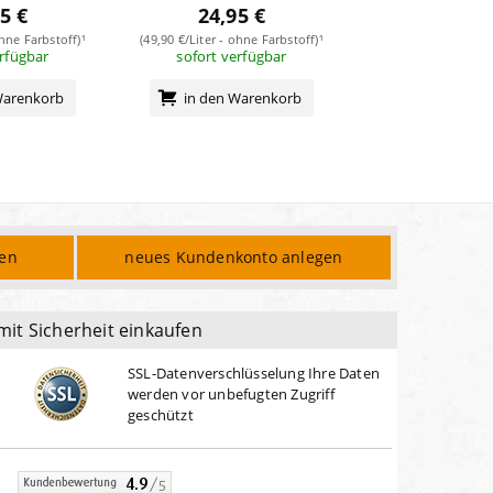
5 €
24,95 €
18,49
ohne Farbstoff)¹
(49,90 €/Liter - ohne Farbstoff)¹
(36,98 €/Liter - mit
erfügbar
sofort verfügbar
sofort verf
Warenkorb
in den Warenkorb
in den Wa
den
neues Kundenkonto anlegen
mit Sicherheit einkaufen
SSL-Datenverschlüsselung Ihre Daten
werden vor unbefugten Zugriff
geschützt