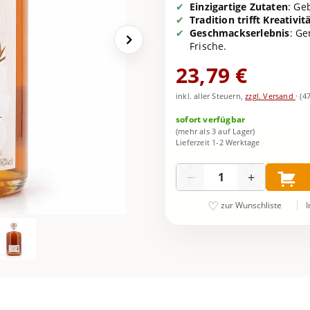
Einzigartige Zutaten
: Ge
Tradition trifft Kreativit
Geschmackserlebnis
: G
Frische.
23,79 €
inkl. aller Steuern,
zzgl. Versand
·
(4
sofort verfügbar
(mehr als 3 auf Lager)
Lieferzeit 1-2 Werktage
Menge
−
+
I
zur Wunschliste