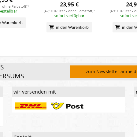
23,95 €
24,9
 - ohne Farbstoff)¹
bestellbar
(47,90 €/Liter - ohne Farbstoff)¹
(49,90 €/Liter - 
sofort verfügbar
sofort v
en Warenkorb
in den Warenkorb
in den 
ES
zum Newsletter anmel
ERSUMS
wir versenden mit