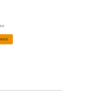
kel
nkorb