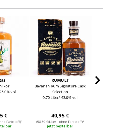
tas
RUMULT
Lantenha
nlikör
Bavarian Rum Signature Cask
Williams Li
 25.0% vol
Selection
0,50 Liter/ 25
0,70 Liter/ 43.0% vol
5 €
40,95 €
25,45
ohne Farbstoff)¹
(58,50 €/Liter - ohne Farbstoff)¹
(50,90 €/Liter - ohn
stellbar
jetzt bestellbar
sofort verf