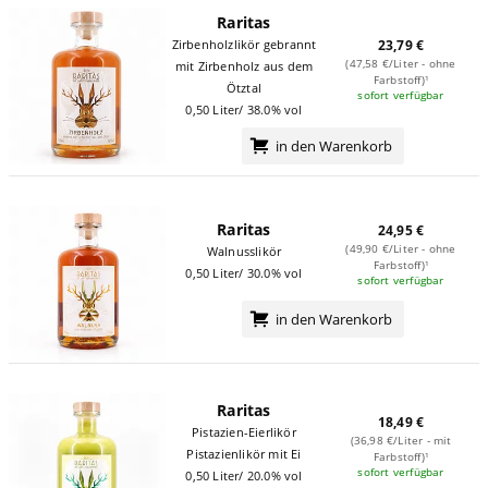
Raritas
Zirbenholzlikör gebrannt
23,79 €
(47,58 €/Liter - ohne
mit Zirbenholz aus dem
Farbstoff)¹
Ötztal
sofort verfügbar
0,50 Liter/ 38.0% vol
in den Warenkorb
Raritas
24,95 €
(49,90 €/Liter - ohne
Walnusslikör
Farbstoff)¹
0,50 Liter/ 30.0% vol
sofort verfügbar
in den Warenkorb
Raritas
18,49 €
Pistazien-Eierlikör
(36,98 €/Liter - mit
Pistazienlikör mit Ei
Farbstoff)¹
sofort verfügbar
0,50 Liter/ 20.0% vol