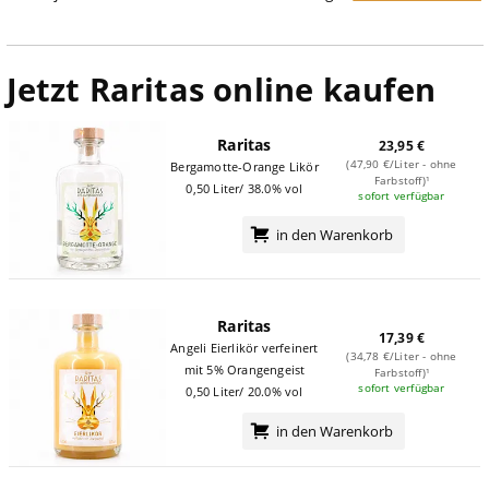
Jetzt Raritas online kaufen
Raritas
23,95 €
(47,90 €/Liter - ohne
Bergamotte-Orange Likör
Farbstoff)¹
0,50 Liter/ 38.0% vol
sofort verfügbar
in den Warenkorb
Raritas
17,39 €
Angeli Eierlikör verfeinert
(34,78 €/Liter - ohne
mit 5% Orangengeist
Farbstoff)¹
sofort verfügbar
0,50 Liter/ 20.0% vol
in den Warenkorb