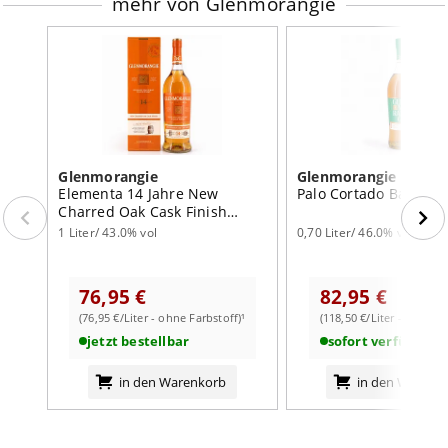
mehr von Glenmorangie
Glenmorangie
Glenmorangie
Elementa 14 Jahre New
Palo Cortado Barrel S
Charred Oak Cask Finish
Literflasche
1 Liter/ 43.0% vol
0,70 Liter/ 46.0% vol
76,95 €
82,95 €
(76,95 €/Liter - ohne Farbstoff)¹
(118,50 €/Liter - mit Farb
jetzt bestellbar
sofort verfügbar
in den Warenkorb
in den Warenk