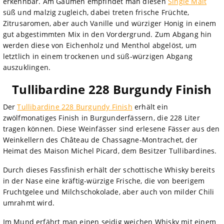
erkennbar. Am Gaumen empfindet man diesen
Single Malt
süß und malzig zugleich, dabei treten frische Früchte,
Zitrusaromen, aber auch Vanille und würziger Honig in einem
gut abgestimmten Mix in den Vordergrund. Zum Abgang hin
werden diese von Eichenholz und Menthol abgelöst, um
letztlich in einem trockenen und süß-würzigen Abgang
auszuklingen.
Tullibardine 228 Burgundy Finish
Der
Tullibardine 228 Burgundy Finish
erhält ein
zwölfmonatiges Finish in Burgunderfässern, die 228 Liter
tragen können. Diese Weinfässer sind erlesene Fässer aus den
Weinkellern des Château de Chassagne-Montrachet, der
Heimat des Maison Michel Picard, dem Besitzer Tullibardines.
Durch dieses Fassfinish erhält der schottische Whisky bereits
in der Nase eine kräftig-würzige Frische, die von beerigem
Fruchtgelee und Milchschokolade, aber auch von milder Chili
umrahmt wird.
Im Mund erfährt man einen seidig weichen Whisky mit einem