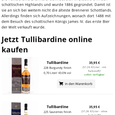
schottischen Highlands und wurde 1886 gegründet. Damit ist
sie an sich bei weitem nicht die älteste Brennerei Schottlands.
Allerdings finden sich Aufzeichnungen, wonach dort 1488 mit
dem Besuch des schottischen Königs James IV. das erste Bier
der Welt verkauft wurde.
Jetzt Tullibardine online
kaufen
Tullibardine
35,95 €
(51,36 €/Liter - mit
228 Burgundy finish
Farbstoff)¹
0,70 Liter/ 43.0% vol
sofort verfügbar
in den Warenkorb
Tullibardine
35,95 €
(51,36 €/Liter - ohne
225 Sauternes finish