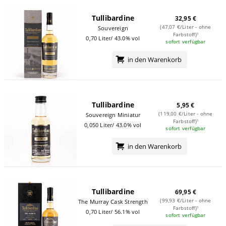
Tullibardine
32,95 €
(47,07 €/Liter - ohne
Souvereign
Farbstoff)¹
0,70 Liter/ 43.0% vol
sofort verfügbar
in den Warenkorb
Tullibardine
5,95 €
(119,00 €/Liter - ohne
Souvereign Miniatur
Farbstoff)¹
0,050 Liter/ 43.0% vol
sofort verfügbar
in den Warenkorb
Tullibardine
69,95 €
(99,93 €/Liter - ohne
The Murray Cask Strength
Farbstoff)¹
0,70 Liter/ 56.1% vol
sofort verfügbar