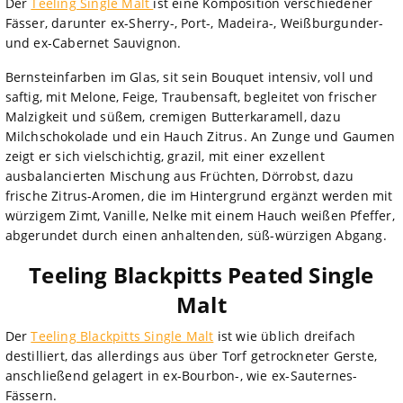
Der
Teeling Single Malt
ist eine Komposition verschiedener
Fässer, darunter ex-Sherry-, Port-, Madeira-, Weißburgunder-
und ex-Cabernet Sauvignon.
Bernsteinfarben im Glas, sit sein Bouquet intensiv, voll und
saftig, mit Melone, Feige, Traubensaft, begleitet von frischer
Malzigkeit und süßem, cremigen Butterkaramell, dazu
Milchschokolade und ein Hauch Zitrus. An Zunge und Gaumen
zeigt er sich vielschichtig, grazil, mit einer exzellent
ausbalancierten Mischung aus Früchten, Dörrobst, dazu
frische Zitrus-Aromen, die im Hintergrund ergänzt werden mit
würzigem Zimt, Vanille, Nelke mit einem Hauch weißen Pfeffer,
abgerundet durch einen anhaltenden, süß-würzigen Abgang.
Teeling Blackpitts Peated Single
Malt
Der
Teeling Blackpitts Single Malt
ist wie üblich dreifach
destilliert, das allerdings aus über Torf getrockneter Gerste,
anschließend gelagert in ex-Bourbon-, wie ex-Sauternes-
Fässern.