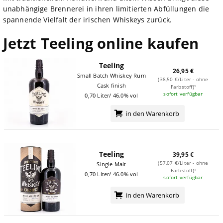
unabhängige Brennerei in ihren limitierten Abfüllungen die
spannende Vielfalt der irischen Whiskeys zurück.
Jetzt Teeling online kaufen
Teeling
26,95 €
Small Batch Whiskey Rum
(38,50 €/Liter - ohne
Cask finish
Farbstoff)¹
sofort verfügbar
0,70 Liter/ 46.0% vol
in den Warenkorb
Teeling
39,95 €
(57,07 €/Liter - ohne
Single Malt
Farbstoff)¹
0,70 Liter/ 46.0% vol
sofort verfügbar
in den Warenkorb