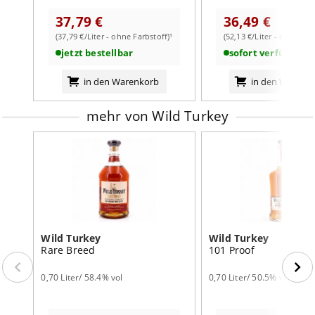
Honig, Orangenschalen, weiches, fein gereiftes
37,79 €
36,49 €
Eichenholz
(37,79 €/Liter - ohne Farbstoff)¹
(52,13 €/Liter - ohne Far
Abgang:
leicht trocken, angenehm Karamell-würzig, feinst
jetzt bestellbar
sofort verfügbar
weiterlesen auf der Markenseite von Wild Turkey
rauchig
in den Warenkorb
in den Warenk
mehr von Wild Turkey
Wild Turkey
Wild Turkey
Rare Breed
101 Proof
0,70 Liter/ 58.4% vol
0,70 Liter/ 50.5% vol