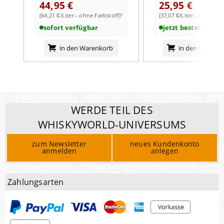
44,95 €
25,95 €
(64,21 €/Liter - ohne Farbstoff)¹
(37,07 €/Liter - ohne Far
sofort verfügbar
jetzt bestellbar
in den Warenkorb
in den Warenk
WERDE TEIL DES
WHISKYWORLD-UNIVERSUMS
zum Newsletter
neues Kundenkonto
anmelden
anlegen
Zahlungsarten