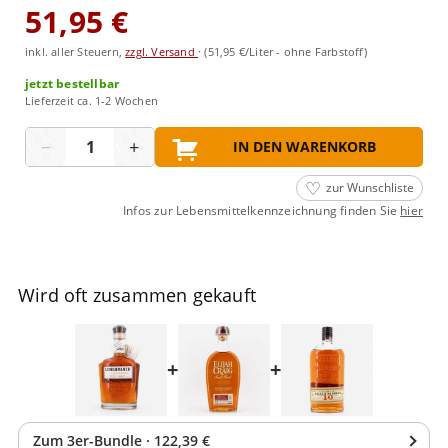
51,95 €
inkl. aller Steuern,
zzgl. Versand
·
(51,95 €/Liter - ohne Farbstoff)
jetzt bestellbar
Lieferzeit ca. 1-2 Wochen
Menge
−
+
IN DEN WARENKORB
zur Wunschliste
Infos zur Lebensmittelkennzeichnung finden Sie
hier
Wird oft zusammen gekauft
+
+
Zum
3
er-Bundle
·
122,39 €