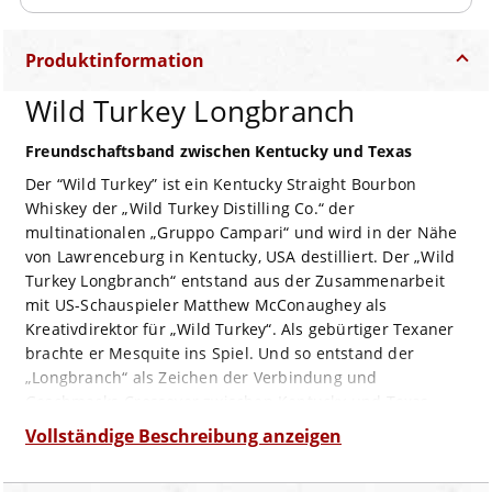
Produktinformation
Wild Turkey Longbranch
Freundschaftsband zwischen Kentucky und Texas
Der “Wild Turkey” ist ein Kentucky Straight Bourbon
Whiskey der „Wild Turkey Distilling Co.“ der
multinationalen „Gruppo Campari“ und wird in der Nähe
von Lawrenceburg in Kentucky, USA destilliert. Der „Wild
Turkey Longbranch“ entstand aus der Zusammenarbeit
mit US-Schauspieler Matthew McConaughey als
Kreativdirektor für „Wild Turkey“. Als gebürtiger Texaner
brachte er Mesquite ins Spiel. Und so entstand der
„Longbranch“ als Zeichen der Verbindung und
Geschmacks-Crossover zwischen Kentucky und Texas.
In kleinen Gebinden gebrannt aus 75 % Mais, 13 %
Vollständige Beschreibung anzeigen
Roggen und 12 % gemälzter Gerste, wird dieser Kentucky
Straight Bourbon durch eine Kombination aus