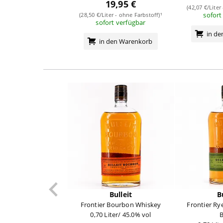
19,95 €
(42,07 €/Liter
sofort
(28,50 €/Liter - ohne Farbstoff)¹
sofort verfügbar
in d
in den Warenkorb
Bulleit
B
Frontier Bourbon Whiskey
Frontier Ry
0,70 Liter/ 45.0% vol
B