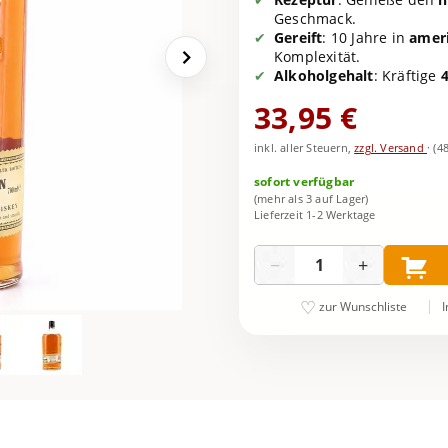
Geschmack.
Gereift
: 10 Jahre in
amer
Komplexität.
Alkoholgehalt
: Kräftige
33,95 €
inkl. aller Steuern,
zzgl. Versand
·
(4
sofort verfügbar
(mehr als 3 auf Lager)
Lieferzeit 1-2 Werktage
Menge
−
+
I
zur Wunschliste