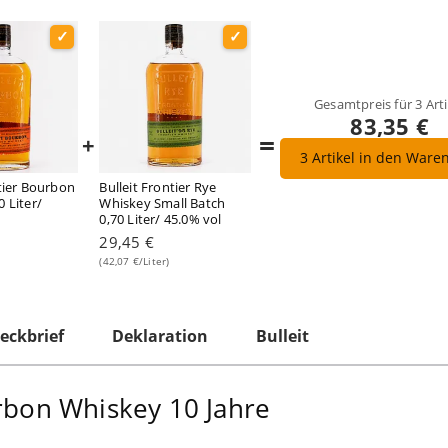
Gesamtpreis für
3
Arti
83,35 €
=
+
3
Artikel in den Ware
ntier Bourbon
Bulleit Frontier Rye
 Liter/
Whiskey Small Batch
0,70 Liter/ 45.0% vol
29,45 €
(42,07 €/Liter)
eckbrief
Deklaration
Bulleit
urbon Whiskey 10 Jahre