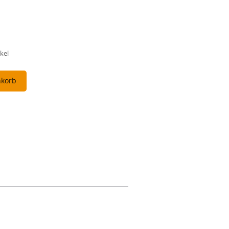
kel
nkorb