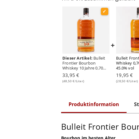
+
Dieser Artikel:
Bulleit
Bulleit Fro
Frontier Bourbon
Whiskey 0,70
Whiskey 10 Jahre 0,70
45.0% vol
Liter/ 45.6% vol
33,95 €
19,95 €
(48,50 €/Liter)
(28,50 €/Liter)
Produktinformation
St
Bulleit Frontier Bo
Bourbon im besten Alter