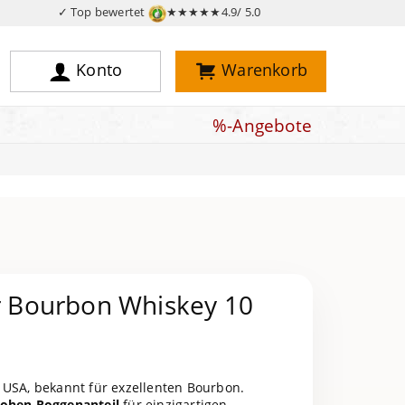
✓ Top bewertet
★★★★★
4.9/ 5.0
Konto
Warenkorb
%-Angebote
er Bourbon Whiskey 10
, USA, bekannt für exzellenten Bourbon.
ohen Roggenanteil
für einzigartigen