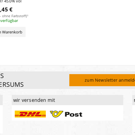
er/ 45.0% vol
,45 €
 - ohne Farbstoff)¹
 verfügbar
en Warenkorb
ES
zum Newsletter anmel
ERSUMS
wir versenden mit