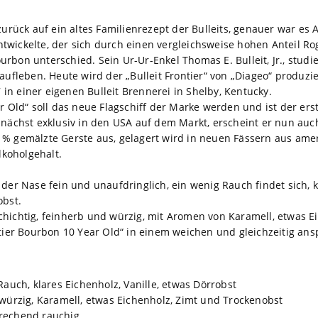
zurück auf ein altes Familienrezept der Bulleits, genauer war es A
wickelte, der sich durch einen vergleichsweise hohen Anteil Ro
bon unterschied. Sein Ur-Ur-Enkel Thomas E. Bulleit, Jr., studier
aufleben. Heute wird der „Bulleit Frontier“ von „Diageo“ produzi
7 in einer eigenen Bulleit Brennerei in Shelby, Kentucky.
r Old“ soll das neue Flagschiff der Marke werden und ist der erst
unächst exklusiv in den USA auf dem Markt, erscheint er nun auc
 % gemälzte Gerste aus, gelagert wird in neuen Fässern aus ame
lkoholgehalt.
 der Nase fein und unaufdringlich, ein wenig Rauch findet sich, 
obst.
chichtig, feinherb und würzig, mit Aromen von Karamell, etwas E
ontier Bourbon 10 Year Old“ in einem weichen und gleichzeitig 
Rauch, klares Eichenholz, Vanille, etwas Dörrobst
, würzig, Karamell, etwas Eichenholz, Zimt und Trockenobst
prechend rauchig