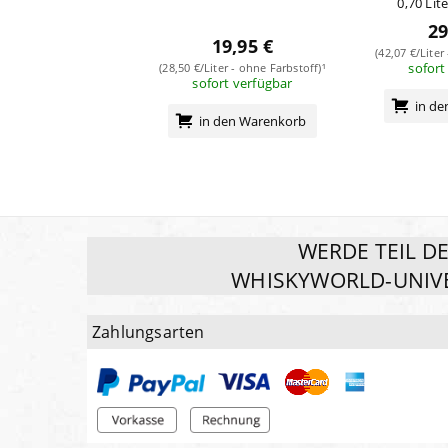
0,70 Lit
29
19,95 €
(42,07 €/Liter
sofort
(28,50 €/Liter - ohne Farbstoff)¹
sofort verfügbar
in d
in den Warenkorb
WERDE TEIL D
WHISKYWORLD-UNIV
Zahlungsarten