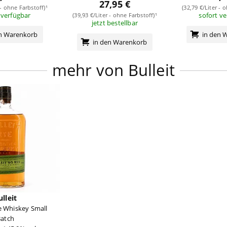
27,95 €
 - ohne Farbstoff)¹
(32,79 €/Liter - 
 verfügbar
sofort v
(39,93 €/Liter - ohne Farbstoff)¹
jetzt bestellbar
en Warenkorb
in den 
in den Warenkorb
mehr von Bulleit
ulleit
e Whiskey Small
atch