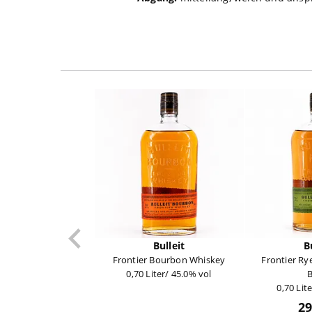
Bulleit
B
Frontier Bourbon Whiskey
Frontier Ry
0,70 Liter/ 45.0% vol
B
0,70 Lit
29