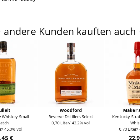
andere Kunden kauften auch
ulleit
Woodford
Maker'
e Whiskey Small
Reserve Distillers Select
Kentucky Stra
atch
0,70 Liter/ 43.2% vol
Whis
er/ 45.0% vol
0,70 Liter/
,45 €
22,9