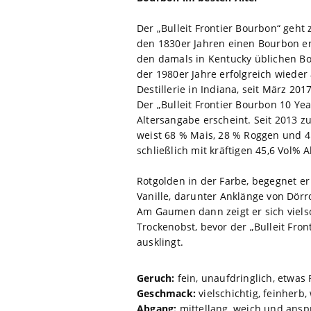
Der „Bulleit Frontier Bourbon“ geht 
den 1830er Jahren einen Bourbon ent
den damals in Kentucky üblichen Bour
der 1980er Jahre erfolgreich wieder 
Destillerie in Indiana, seit März 201
Der „Bulleit Frontier Bourbon 10 Yea
Altersangabe erscheint. Seit 2013 z
weist 68 % Mais, 28 % Roggen und 4
schließlich mit kräftigen 45,6 Vol% A
Rotgolden in der Farbe, begegnet er
Vanille, darunter Anklänge von Dörr
Am Gaumen dann zeigt er sich viels
Trockenobst, bevor der „Bulleit Fr
ausklingt.
Geruch:
fein, unaufdringlich, etwas 
Geschmack:
vielschichtig, feinherb
Abgang:
mittellang, weich und ans