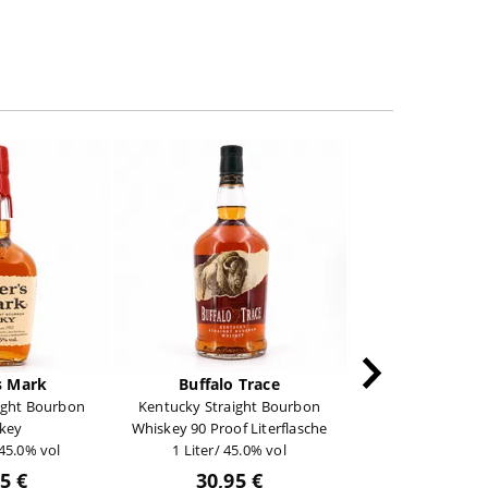
s Mark
Buffalo Trace
Knob Cr
ight Bourbon
Kentucky Straight Bourbon
9 Jahre 100 Proo
key
Whiskey 90 Proof Literflasche
Straigth Bourbo
 45.0% vol
1 Liter/ 45.0% vol
0,70 Liter/ 50
5 €
30,95 €
34,95