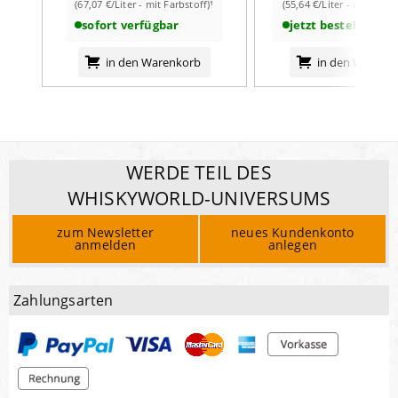
(67,07 €/Liter - mit Farbstoff)¹
(55,64 €/Liter - ohne Far
sofort verfügbar
jetzt bestellbar
in den Warenkorb
in den Warenk
WERDE TEIL DES
WHISKYWORLD-UNIVERSUMS
zum Newsletter
neues Kundenkonto
anmelden
anlegen
Zahlungsarten