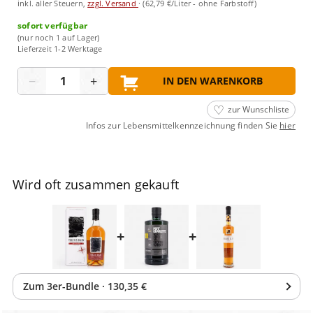
inkl. aller Steuern,
zzgl. Versand
·
(62,79 €/Liter - ohne Farbstoff)
sofort verfügbar
(nur noch 1 auf Lager)
Lieferzeit 1-2 Werktage
Menge
−
+
IN DEN WARENKORB
zur Wunschliste
Infos zur Lebensmittelkennzeichnung finden Sie
hier
Wird oft zusammen gekauft
+
+
Zum
3
er-Bundle
·
130,35 €