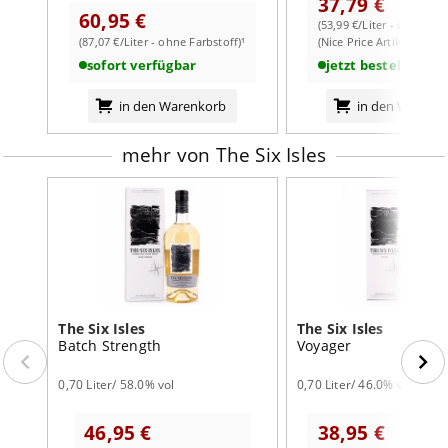
37,79 €
60,95 €
(53,99 €/Liter - ohne Far
(87,07 €/Liter - ohne Farbstoff)¹
(Nice Price Artikel)
sofort verfügbar
jetzt bestellbar
in den Warenkorb
in den Warenk
mehr von The Six Isles
The Six Isles
The Six Isles
Batch Strength
Voyager
0,70 Liter/ 58.0% vol
0,70 Liter/ 46.0% vol
46,95 €
38,95 €