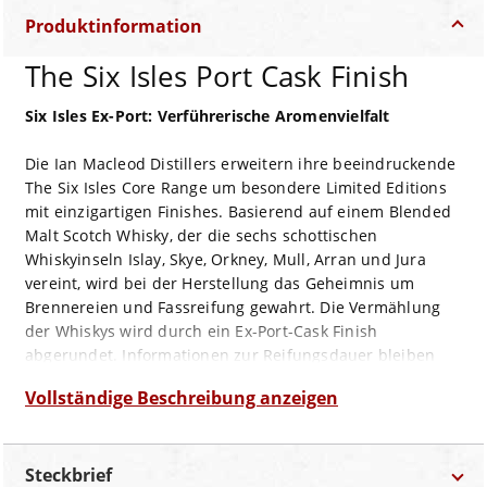
Produktinformation
The Six Isles Port Cask Finish
Six Isles Ex-Port: Verführerische Aromenvielfalt
Die Ian Macleod Distillers erweitern ihre beeindruckende
The Six Isles Core Range um besondere Limited Editions
mit einzigartigen Finishes. Basierend auf einem Blended
Malt Scotch Whisky, der die sechs schottischen
Whiskyinseln Islay, Skye, Orkney, Mull, Arran und Jura
vereint, wird bei der Herstellung das Geheimnis um
Brennereien und Fassreifung gewahrt. Die Vermählung
der Whiskys wird durch ein Ex-Port-Cask Finish
abgerundet. Informationen zur Reifungsdauer bleiben
geheim, ebenso wird auf Kältefiltration und Farbstoffe
Vollständige Beschreibung anzeigen
verzichtet.
Beim Nosing dieses Whiskys fallen der duftende Rauch
und Noten von Orangenschalen und Preiselbeeren auf,
Steckbrief
ergänzt durch Bananenkuchen und frischen Dill, die dem