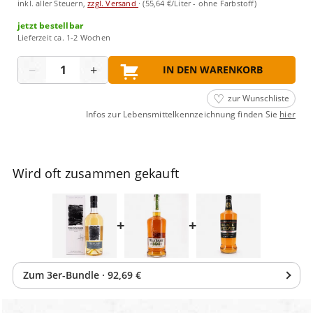
inkl. aller Steuern,
zzgl. Versand
·
(55,64 €/Liter - ohne Farbstoff)
jetzt bestellbar
Lieferzeit ca. 1-2 Wochen
Menge
−
+
IN DEN WARENKORB
zur Wunschliste
Infos zur Lebensmittelkennzeichnung finden Sie
hier
Wird oft zusammen gekauft
+
+
Zum
3
er-Bundle
·
92,69 €