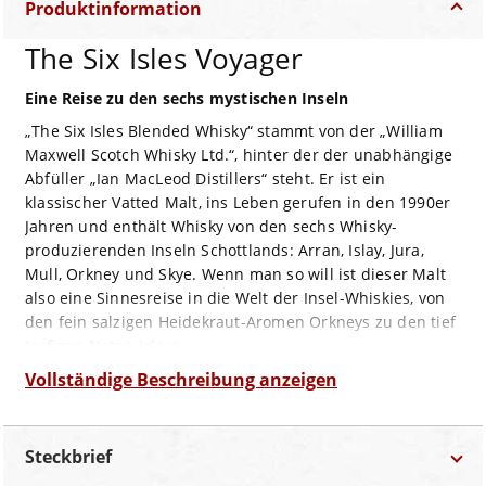
Produktinformation
The Six Isles Voyager
Eine Reise zu den sechs mystischen Inseln
„The Six Isles Blended Whisky“ stammt von der „William
Maxwell Scotch Whisky Ltd.“, hinter der der unabhängige
Abfüller „Ian MacLeod Distillers“ steht. Er ist ein
klassischer Vatted Malt, ins Leben gerufen in den 1990er
Jahren und enthält Whisky von den sechs Whisky-
produzierenden Inseln Schottlands: Arran, Islay, Jura,
Mull, Orkney und Skye. Wenn man so will ist dieser Malt
also eine Sinnesreise in die Welt der Insel-Whiskies, von
den fein salzigen Heidekraut-Aromen Orkneys zu den tief
torfigen Noten Islays.
Whisky-Experte Jim Murray schrieb 2004 über den „Six
Vollständige Beschreibung anzeigen
Isles Whisky“, er halte ihn für den besten Standard Vatted
Malt seines bisherigen Lebens. Nicht kühlfiltriert wird
dieser Whisky in Trinkstärke mit 46 Vol% abgefüllt.
Steckbrief
Hell Stroh-farben, begegnet er der Nase leicht und