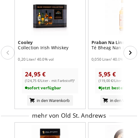
Cooley
Praban Na Linne
Collection Irish Whiskey
Té Bheag Nan Eilean 
0,20 Liter/ 40.0% vol
0,050 Liter/ 40.0% vol
24,95 €
5,95 €
(124,75 €/Liter - mit Farbstoff)¹
(119,00 €/Liter - mit Farb
sofort verfügbar
jetzt bestellbar
in den Warenkorb
in den Warenk
mehr von Old St. Andrews