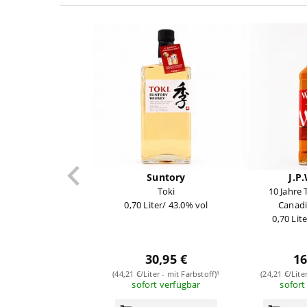
Suntory
J.P
Toki
10 Jahre 
0,70 Liter/ 43.0% vol
Canadi
0,70 Lit
30,95 €
16
(44,21 €/Liter - mit Farbstoff)¹
(24,21 €/Lite
sofort verfügbar
sofort