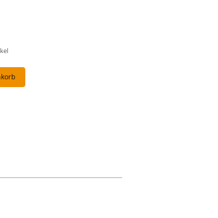
kel
nkorb