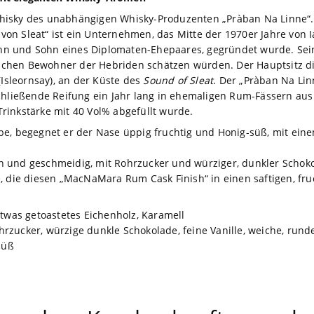
hisky des unabhängigen Whisky-Produzenten „Pràban Na Linne“
n Sleat“ ist ein Unternehmen, das Mitte der 1970er Jahre von I
n und Sohn eines Diplomaten-Ehepaares, gegründet wurde. Sein 
älischen Bewohner der Hebriden schätzen würden. Der Hauptsitz 
(Isleornsay), an der Küste des
Sound of Sleat
. Der „Pràban Na Li
schließende Reifung ein Jahr lang in ehemaligen Rum-Fässern aus
 Trinkstärke mit 40 Vol% abgefüllt wurde.
be, begegnet er der Nase üppig fruchtig und Honig-süß, mit ei
 und geschmeidig, mit Rohrzucker und würziger, dunkler Schokol
e, die diesen „MacNaMara Rum Cask Finish“ in einen saftigen, f
 etwas getoastetes Eichenholz, Karamell
hrzucker, würzige dunkle Schokolade, feine Vanille, weiche, rund
-süß