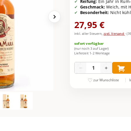
Reifung:
Ein Jahr in Rum-
Geschmack:
Weich, mit H
Besonderheit:
Nicht kühlf
27,95 €
inkl. aller Steuern,
zzgl. Versand
·
(3
sofort verfügbar
(nur noch 3 auf Lager)
Lieferzeit 1-2 Werktage
Menge
−
+
I
zur Wunschliste