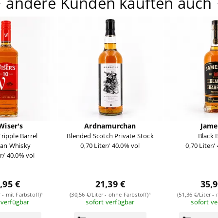
andere Kunden kauften auch
.Wiser's
Ardnamurchan
Jame
Tripple Barrel
Blended Scotch Private Stock
Black 
an Whisky
0,70 Liter/ 40.0% vol
0,70 Liter/
er/ 40.0% vol
,95 €
21,39 €
35,9
r - mit Farbstoff)¹
(30,56 €/Liter - ohne Farbstoff)¹
(51,36 €/Liter - 
 verfügbar
sofort verfügbar
sofort v