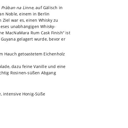
.
Pràban na Linne
, auf Gälisch in
an Noble, einem in Berlin
Ziel war es, einen Whisky zu
dieses unabhängigen Whisky-
nne MacNaMara Rum Cask Finish“ ist
 Guyana gelagert wurde, bevor er
nem Hauch getoastetem Eichenholz
ade, dazu feine Vanille und eine
ruchtig Rosinen-süßen Abgang
e, intensive Honig-Süße