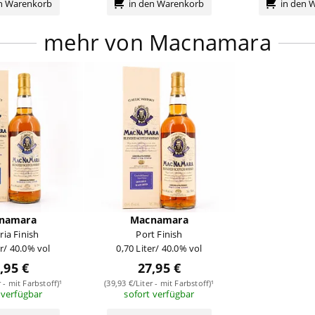
en Warenkorb
in den Warenkorb
in den 
mehr von Macnamara
namara
Macnamara
ia Finish
Port Finish
er/ 40.0% vol
0,70 Liter/ 40.0% vol
,95 €
27,95 €
r - mit Farbstoff)¹
(39,93 €/Liter - mit Farbstoff)¹
 verfügbar
sofort verfügbar