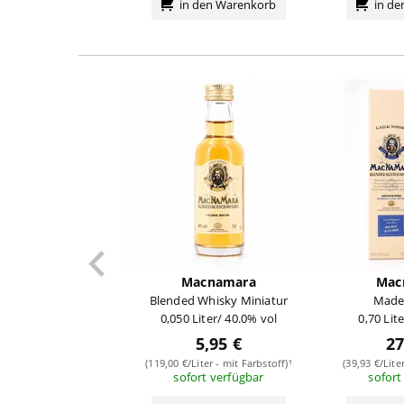
in den Warenkorb
in d
Macnamara
Mac
Blended Whisky Miniatur
Mader
0,050 Liter/ 40.0% vol
0,70 Lit
5,95 €
27
(119,00 €/Liter - mit Farbstoff)¹
(39,93 €/Lite
sofort verfügbar
sofort