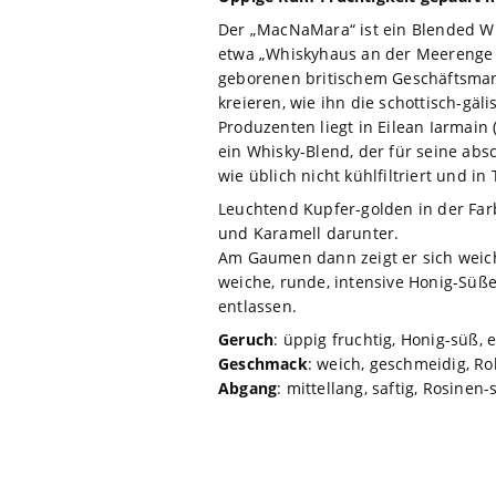
Der „MacNaMara“ ist ein Blended W
etwa „Whiskyhaus an der Meerenge vo
geborenen britischem Geschäftsman
kreieren, wie ihn die schottisch-g
Produzenten liegt in Eilean Iarmain 
ein Whisky-Blend, der für seine ab
wie üblich nicht kühlfiltriert und in
Leuchtend Kupfer-golden in der Far
und Karamell darunter.
Am Gaumen dann zeigt er sich weich
weiche, runde, intensive Honig-Süß
entlassen.
Geruch
: üppig fruchtig, Honig-süß,
Geschmack
: weich, geschmeidig, Ro
Abgang
: mittellang, saftig, Rosinen