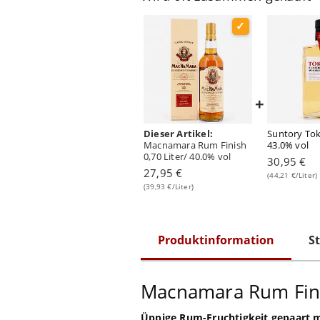
+
Dieser Artikel:
Suntory Toki
Macnamara Rum Finish
43.0% vol
0,70 Liter/ 40.0% vol
30,95 €
27,95 €
(44,21 €/Liter)
(39,93 €/Liter)
Produktinformation
St
Macnamara Rum Fin
Üppige Rum-Fruchtigkeit gepaart 