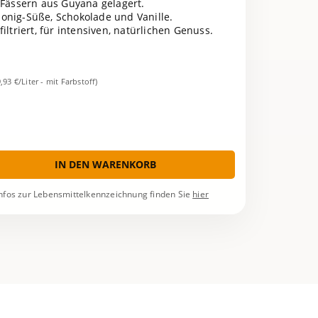
Fässern aus Guyana gelagert.
onig-Süße, Schokolade und Vanille.
iltriert, für intensiven, natürlichen Genuss.
9,93 €/Liter - mit Farbstoff)
IN DEN WARENKORB
nfos zur Lebensmittelkennzeichnung finden Sie
hier