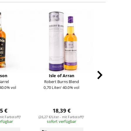
NicePrice
son
Isle of Arran
Famous Gr
Barrel
Robert Burns Blend
Blended Scotc
 40.0% vol
0,70 Liter/ 40.0% vol
Literflas
1 Liter/ 40.
17,99
(17,99 €/Liter - mit
5 €
18,39 €
(Nice Price Ar
sofort verf
mit Farbstoff)¹
(26,27 €/Liter - mit Farbstoff)¹
erfügbar
sofort verfügbar
in den Wa