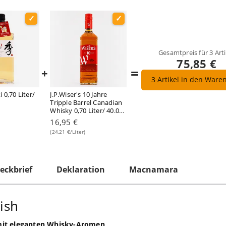
Gesamtpreis für
3
Arti
75,85 €
=
+
3
Artikel in den Ware
 0,70 Liter/
J.P.Wiser's 10 Jahre
Tripple Barrel Canadian
Whisky 0,70 Liter/ 40.0%
vol
16,95 €
(24,21 €/Liter)
eckbrief
Deklaration
Macnamara
ish
mit eleganten Whisky-Aromen