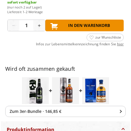
sofort verfügbar
(nur noch 2 auf Lager)
Lieferzeit 1-2 Werktage
Menge
−
+
IN DEN WARENKORB
zur Wunschliste
Infos zur Lebensmittelkennzeichnung finden Sie
hier
Wird oft zusammen gekauft
+
+
Zum
3
er-Bundle
·
146,85 €
Produktinformation