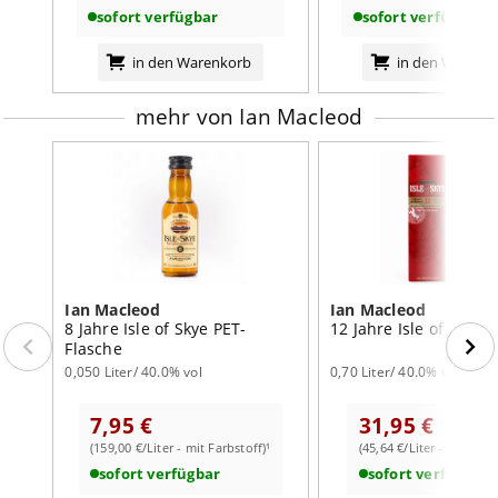
Nuss, Schokolade und Würze
sofort verfügbar
sofort verfügbar
• Gelegenheit: perfekt für Kenner mit Vorliebe für
rauchstarke Whiskys – ideal als dramatisches Geschenk
in den Warenkorb
in den Warenk
oder Highlight am Single‑Malt‑Abend
Erleben Sie
mit dem Smokehead Unfiltered einen
mehr von Ian Macleod
Islay‑Whisky in seiner reinsten Form: dichte Rauchwolken,
salzige Meeresnoten und würzig‑erdige Aromen, die
kohärent und kraftvoll zusammenspielen – rau,
vollmundig, bleibend.
Kaufen Sie Ihren Smokehead
Unfiltered
jetzt bei
whiskyworld – entdecken Sie rauchige Intensität ohne
Kompromisse.
Ian Macleod
Ian Macleod
8 Jahre Isle of Skye PET-
12 Jahre Isle of Skye
Flasche
0,050 Liter/ 40.0% vol
0,70 Liter/ 40.0% vol
7,95 €
31,95 €
(159,00 €/Liter - mit Farbstoff)¹
(45,64 €/Liter - mit Farb
sofort verfügbar
sofort verfügbar