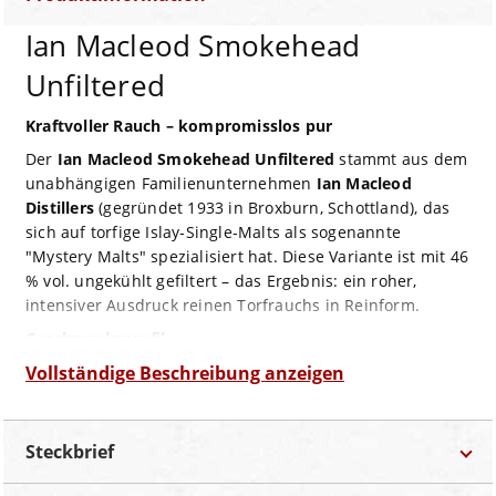
Ian Macleod Smokehead
Unfiltered
Kraftvoller Rauch – kompromisslos pur
Der
Ian Macleod Smokehead Unfiltered
stammt aus dem
unabhängigen Familienunternehmen
Ian Macleod
Distillers
(gegründet 1933 in Broxburn, Schottland), das
sich auf torfige Islay‑Single‑Malts als sogenannte
"Mystery Malts" spezialisiert hat. Diese Variante ist mit 46
% vol. ungekühlt gefiltert – das Ergebnis: ein roher,
intensiver Ausdruck reinen Torfrauchs in Reinform.
Geschmacksprofil
Geruch:
dicker, schwarzer Rauch, O ‐ölige Walnüsse,
Vollständige Beschreibung anzeigen
dunkle Schokolade, schwarzer Pfeffer
Geschmack:
sehr dicht und ölig auf der Zunge –
dominiert von Torfrauch, Mandelsplittern und Walnuss,
Steckbrief
gepaart mit dunkler Schokolade, schwarzem Pfeffer und
würzigen Ingwer‑Noten