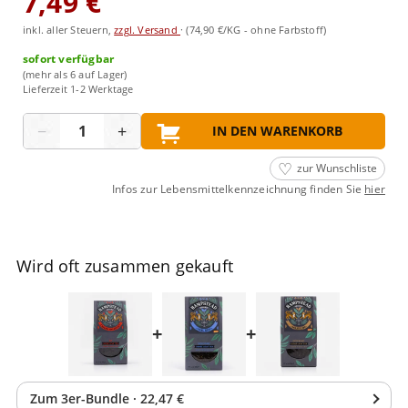
7,49 €
inkl. aller Steuern,
zzgl. Versand
·
(74,90 €/KG - ohne Farbstoff)
sofort verfügbar
(mehr als 6 auf Lager)
Lieferzeit 1-2 Werktage
Menge
−
+
IN DEN WARENKORB
zur Wunschliste
Infos zur Lebensmittelkennzeichnung finden Sie
hier
Wird oft zusammen gekauft
+
+
Zum
3
er-Bundle
·
22,47 €