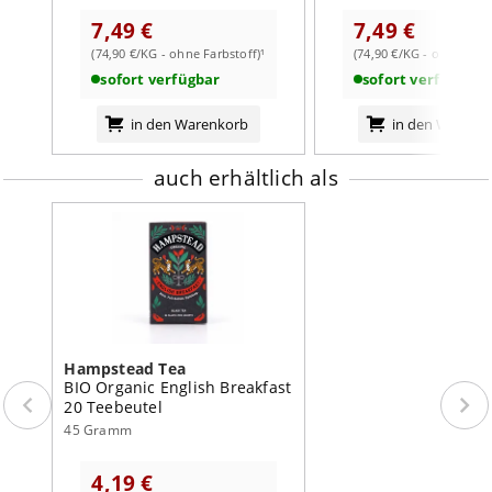
7,49 €
7,49 €
Einen Teelöffel Blätter je Tasse. Mit frisch gekochtem
weiterlesen auf der Markenseite von Hampstead Tea
Wasser aufgiessen und bis zu 3 Minuten ziehen lassen.
(74,90 €/KG - ohne Farbstoff)¹
(74,90 €/KG - ohne Farb
sofort verfügbar
sofort verfügbar
in den Warenkorb
in den Warenk
auch erhältlich als
Hampstead Tea
BIO Organic English Breakfast
20 Teebeutel
45 Gramm
4,19 €