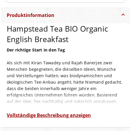
Produktinformation
Hampstead Tea BIO Organic
English Breakfast
Der richtige Start in den Tag
Als sich mit Kiran Tawadey und Rajah Banerjee zwei
Menschen begegneten, die dieselben Ideen, Wünsche
und Vorstellungen hatten, was biodynamischen und
ökologischen Tee-Anbau angeht, hätte Niemand gedacht,
dass die beiden innerhalb weniger Jahre ein
erfolgreiches Unternehmen führen würden. Basierend
auf der Idee, Tee nachhaltig und natürlich anzubauen,
war ihr Makaibari Tee-Plantage bereits zwei Jahre später
als organisch-biologisch zertifiziert. Zwei weitere Jahre
Vollständige Beschreibung anzeigen
später erhielt die Makaibari als weltweit erste
biodynamische Tee-Plantage das „Demeter“ Zertifikat.