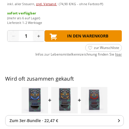
inkl. aller Steuern,
zzgl. Versand
·
(74,90 €/KG - ohne Farbstoff)
sofort verfügbar
(mehr als 6 auf Lager)
Lieferzeit 1-2 Werktage
Menge
−
+
IN DEN WARENKORB
zur Wunschliste
Infos zur Lebensmittelkennzeichnung finden Sie
hier
Wird oft zusammen gekauft
+
+
Zum
3
er-Bundle
·
22,47 €