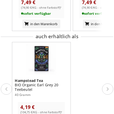
7,49 €
7,49 €
Einen Teelöffel Blätter je Tasse. Mit frisch gekochtem
Minuten) am besten mit einem Schuss (Pflanzen)Milch!
weiterlesen auf der Markenseite von Hampstead Tea
Wasser aufgiessen und bis zu 3 Minuten ziehen lassen.
(74,90 €/KG - ohne Farbstoff)¹
(74,90 €/KG - ohne Farb
Zitrone harmoniert sehr gut mit dem enthaltenen
sofort verfügbar
sofort verfügbar
Bergamotte-Öl.
in den Warenkorb
in den Warenk
auch erhältlich als
Hampstead Tea
BIO Organic Earl Grey 20
Teebeutel
40 Gramm
4,19 €
(104,75 €/KG - ohne Farbstoff)¹