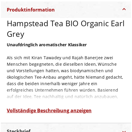
Produktinformation
Hampstead Tea BIO Organic Earl
Grey
Unaufdringlich aromatischer Klassiker
Als sich mit Kiran Tawadey und Rajah Banerjee zwei
Menschen begegneten, die dieselben Ideen, Wünsche
und Vorstellungen hatten, was biodynamischen und
ökologischen Tee-Anbau angeht, hätte Niemand gedacht,
dass die beiden innerhalb weniger Jahre ein
erfolgreiches Unternehmen führen würden. Basierend
auf der Idee, Tee nachhaltig und natürlich anzubauen,
war ihr Makaibari Tee-Plantage bereits zwei Jahre später
als organisch-biologisch zertifiziert. Zwei weitere Jahre
Vollständige Beschreibung anzeigen
später erhielt die Makaibari als weltweit erste
biodynamische Tee-Plantage das „Demeter“ Zertifikat.
Diese Auszeichnung bedeutet, dass auf dieser Plantage
Steckbrief