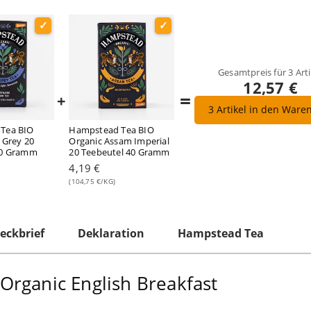
Gesamtpreis für
3
Arti
12,57 €
=
+
3
Artikel in den Ware
Tea BIO
Hampstead Tea BIO
l Grey 20
Organic Assam Imperial
40 Gramm
20 Teebeutel 40 Gramm
4,19 €
(104,75 €/KG)
eckbrief
Deklaration
Hampstead Tea
rganic English Breakfast