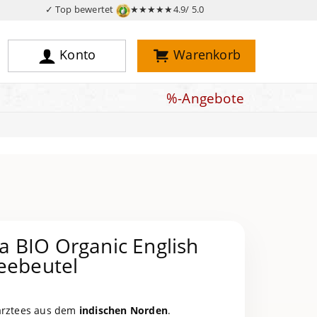
✓ Top bewertet
★★★★★
4.9/ 5.0
Konto
Warenkorb
%-Angebote
 BIO Organic English
eebeutel
warztees aus dem
indischen Norden
.