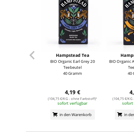
Hampstead Tea
Hamps
BIO Organic Earl Grey 20
BIO Organic 
Teebeutel
Te
40 Gramm
40
4,19 €
4
(104,75 €/KG - ohne Farbstoff)¹
(104,75 €/KG 
sofort verfügbar
sofort
in den Warenkorb
in d