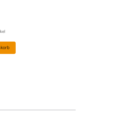
kel
nkorb