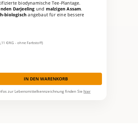
tifizierte biodynamische Tee-Plantage.
enden Darjeeling
und
malzigen Assam
.
h-biologisch
angebaut für eine bessere
3,11 €/KG - ohne Farbstoff)
IN DEN WARENKORB
nfos zur Lebensmittelkennzeichnung finden Sie
hier