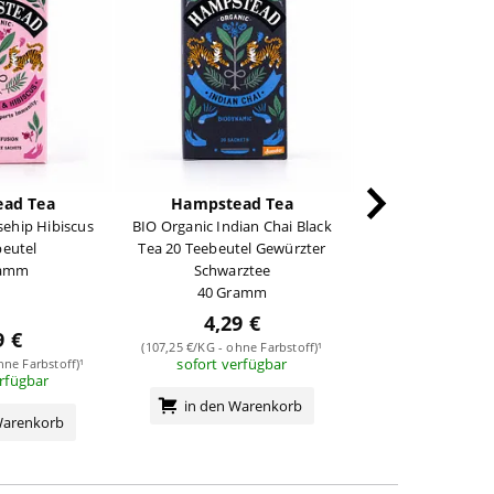
ad Tea
Hampstead Tea
Hampstead
sehip Hibiscus
BIO Organic Indian Chai Black
BIO Organic Black 
beutel
Tea 20 Teebeutel Gewürzter
20 Teebeu
ramm
Schwarztee
40 Gra
40 Gramm
4,29 €
9 €
4,79 
(107,25 €/KG - ohne Farbstoff)¹
sofort verfügbar
hne Farbstoff)¹
(119,75 €/KG - ohne
erfügbar
sofort verf
in den Warenkorb
Warenkorb
in den Wa