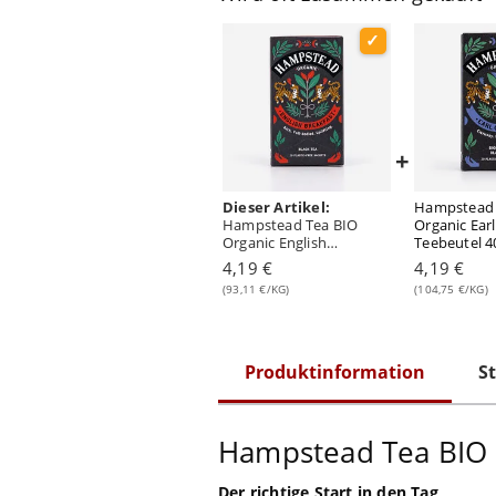
+
Dieser Artikel:
Hampstead 
Hampstead Tea BIO
Organic Ear
Organic English
Teebeutel 
Breakfast 20 Teebeutel
4,19 €
4,19 €
45 Gramm
(93,11 €/KG)
(104,75 €/KG)
Produktinformation
St
Hampstead Tea BIO O
Der richtige Start in den Tag