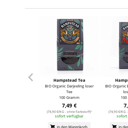
Hampstead Tea
Hamps
BIO Organic Darjeeling loser
BIO Organic 
Tee
lo
100 Gramm
100
7,49 €
7
(74,90 €/KG - ohne Farbstoff)¹
(74,90 €/KG -
sofort verfügbar
sofort
in den Warenkorb
in d