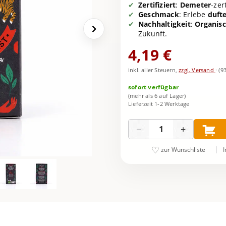
Zertifiziert
:
Demeter
-zer
Geschmack
: Erlebe
duft
Nachhaltigkeit
:
Organisc
Zukunft.
4,19 €
inkl. aller Steuern,
zzgl. Versand
·
(9
sofort verfügbar
(mehr als 6 auf Lager)
Lieferzeit 1-2 Werktage
Menge
−
+
I
zur Wunschliste