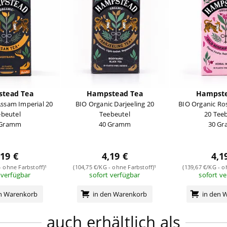
tead Tea
Hampstead Tea
Hampste
Assam Imperial 20
BIO Organic Darjeeling 20
BIO Organic Ro
ebeutel
Teebeutel
20 Tee
 Gramm
40 Gramm
30 G
,19 €
4,19 €
4,1
- ohne Farbstoff)¹
(104,75 €/KG - ohne Farbstoff)¹
(139,67 €/KG - o
 verfügbar
sofort verfügbar
sofort v
en Warenkorb
in den Warenkorb
in den 
auch erhältlich als