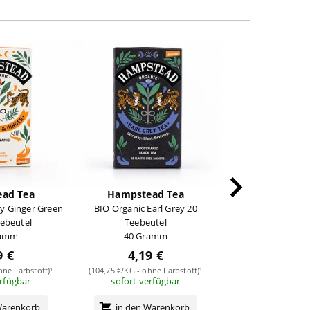
ad Tea
Hampstead Tea
Hampstead
ty Ginger Green
BIO Organic Earl Grey 20
BIO Care for yo
eebeutel
Teebeutel
Gastropack mit 25
ramm
40 Gramm
312,50 G
9 €
4,19 €
29,89
hne Farbstoff)¹
(104,75 €/KG - ohne Farbstoff)¹
(95,65 €/KG - ohne 
erfügbar
sofort verfügbar
sofort verf
Warenkorb
in den Warenkorb
in den Wa