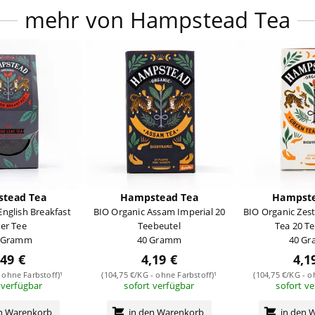
mehr von Hampstead Tea
tead Tea
Hampstead Tea
Hampste
English Breakfast
BIO Organic Assam Imperial 20
BIO Organic Zes
ser Tee
Teebeutel
Tea 20 T
 Gramm
40 Gramm
40 G
,49 €
4,19 €
4,1
 ohne Farbstoff)¹
(104,75 €/KG - ohne Farbstoff)¹
(104,75 €/KG - o
 verfügbar
sofort verfügbar
sofort v
en Warenkorb
in den Warenkorb
in den 