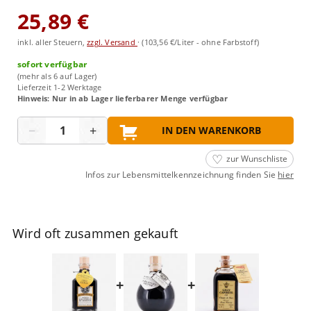
25,89 €
inkl. aller Steuern,
zzgl. Versand
·
(103,56 €/Liter - ohne Farbstoff)
sofort verfügbar
(mehr als 6 auf Lager)
Lieferzeit 1-2 Werktage
Hinweis: Nur in ab Lager lieferbarer Menge verfügbar
Menge
−
+
IN DEN WARENKORB
zur Wunschliste
Infos zur Lebensmittelkennzeichnung finden Sie
hier
Wird oft zusammen gekauft
+
+