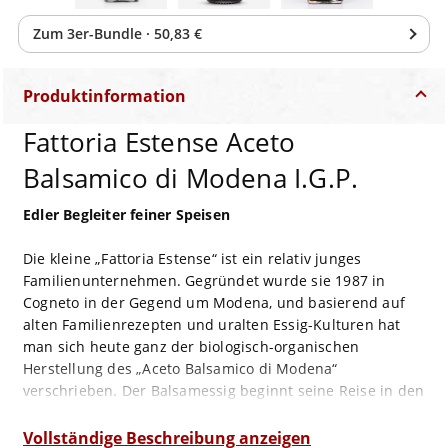
Zum
3
er-Bundle
·
50,83 €
Produktinformation
Fattoria Estense Aceto
Balsamico di Modena I.G.P.
Edler Begleiter feiner Speisen
Die kleine „Fattoria Estense“ ist ein relativ junges
Familienunternehmen. Gegründet wurde sie 1987 in
Cogneto in der Gegend um Modena, und basierend auf
alten Familienrezepten und uralten Essig-Kulturen hat
man sich heute ganz der biologisch-organischen
Herstellung des „Aceto Balsamico di Modena“
verschrieben. Der Balsamessig beginnt seine Reise in den
Weinkellern der „Fattoria Estense“ als Most oder
Weinessig zunächst in Edelstahltanks gelagert, findet er
Vollständige Beschreibung anzeigen