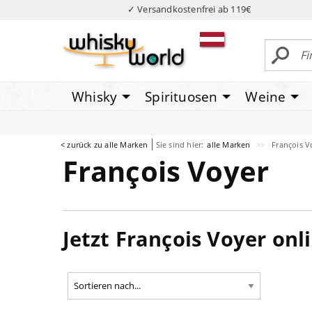
✓ Versandkostenfrei ab 119€
Whisky
Spirituosen
Weine
< zurück zu alle Marken
Sie sind hier:
alle Marken
François V
François Voyer
Jetzt François Voyer onl