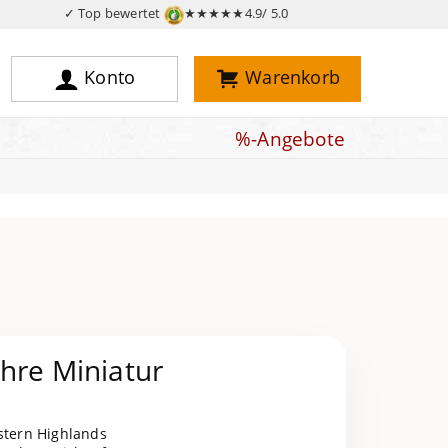
✓ Top bewertet
★★★★★
4.9/ 5.0
Konto
Warenkorb
%-Angebote
hre Miniatur
astern Highlands