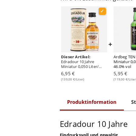
+
Dieser Artikel:
Ardbeg TEN 
Edradour 10 Jahre
Miniatur 0,0
Miniatur 0,050 Liter/
46.0% vol
40.0% vol
6,95 €
5,95 €
(139,00 €/Liter)
(119,00 €/Liter
Produktinformation
St
Edradour 10 Jahre
Eindrucksvoll und gewaltig