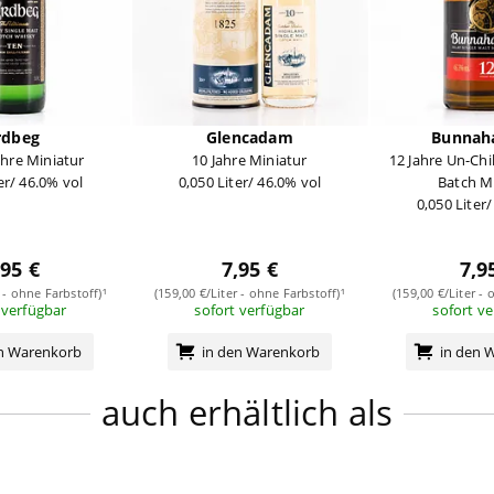
rdbeg
Glencadam
Bunnah
ahre Miniatur
10 Jahre Miniatur
12 Jahre Un-Chil
er/ 46.0% vol
0,050 Liter/ 46.0% vol
Batch M
0,050 Liter
,95 €
7,95 €
7,9
r - ohne Farbstoff)¹
(159,00 €/Liter - ohne Farbstoff)¹
(159,00 €/Liter - 
 verfügbar
sofort verfügbar
sofort v
en Warenkorb
in den Warenkorb
in den 
auch erhältlich als