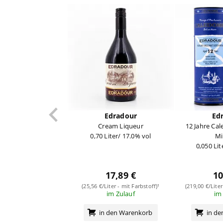
Edradour
Ed
Cream Liqueur
12 Jahre Cal
0,70 Liter/ 17.0% vol
Mi
0,050 Lit
17,89 €
10
(25,56 €/Liter - mit Farbstoff)¹
(219,00 €/Lite
im Zulauf
im
in den Warenkorb
in d