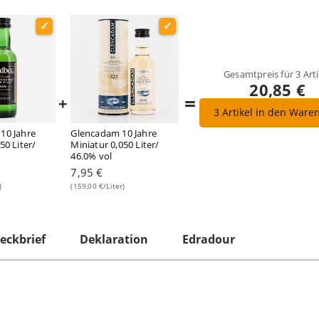
Gesamtpreis für
3
Arti
20,85 €
=
+
3
Artikel in den Ware
10 Jahre
Glencadam 10 Jahre
50 Liter/
Miniatur 0,050 Liter/
46.0% vol
7,95 €
)
(159,00 €/Liter)
eckbrief
Deklaration
Edradour