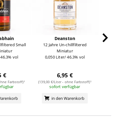
abhain
Deanston
Edrado
lfiltered Small
12 Jahre Un-chillfiltered
10 Jahre Distillery
iniatur
Miniatur
Years
/ 46.3% vol
0,050 Liter/ 46.3% vol
0,70 Liter/ 46
44,99
(64,27 €/Liter - ohn
5 €
6,95 €
(Nice Price Ar
im Zula
ohne Farbstoff)¹
(139,00 €/Liter - ohne Farbstoff)¹
erfügbar
sofort verfügbar
in den Wa
Warenkorb
in den Warenkorb