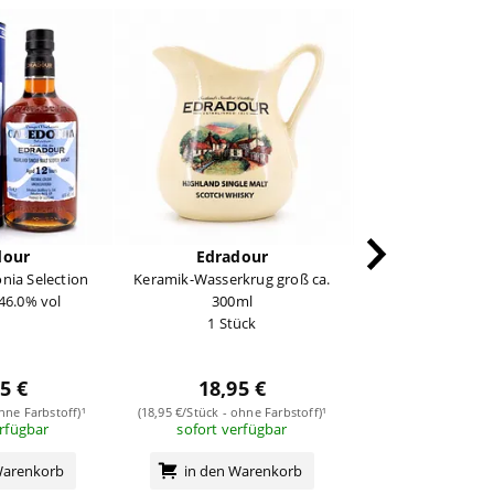
dour
Edradour
Edrado
onia Selection
Keramik-Wasserkrug groß ca.
Ballechin 10 Jah
 46.0% vol
300ml
Peate
1 Stück
0,70 Liter/ 46
5 €
18,95 €
ohne Farbstoff)¹
(18,95 €/Stück - ohne Farbstoff)¹
erfügbar
sofort verfügbar
46,95
(67,07 €/Liter - ohn
Warenkorb
in den Warenkorb
derzeit nicht v