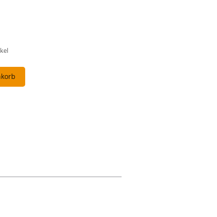
kel
nkorb