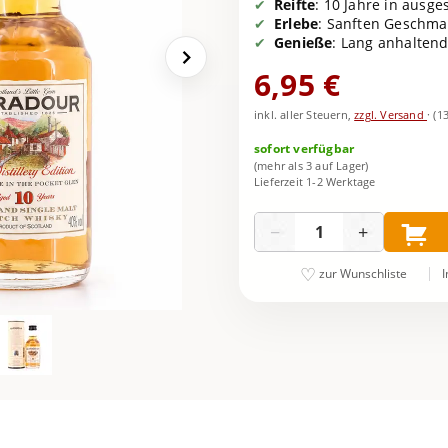
Reifte
: 10 Jahre in ausg
Erlebe
: Sanften Geschmac
Genieße
: Lang anhaltend
6,95 €
inkl. aller Steuern,
zzgl. Versand
·
(1
sofort verfügbar
(mehr als 3 auf Lager)
Lieferzeit 1-2 Werktage
Menge
−
+
I
zur Wunschliste