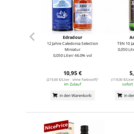
Edradour
A
12 Jahre Caledonia Selection
TEN 10 J
Miniatur
0,050 Lit
0,050 Liter/ 46.0% vol
10,95 €
5
(219,00 €/Liter - ohne Farbstoff)¹
(119,00 €/Lite
im Zulauf
sofort
in den Warenkorb
in d
NicePrice