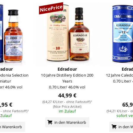
NicePrice
radour
Edradour
Edra
edonia Selection
10 Jahre Distillery Edition 200
12 Jahre Caled
niatur
Years
0,70 Liter/
er/ 46.0% vol
0,70 Liter/ 46.0% vol
44,99 €
(64,27 €/Liter - ohne Farbstoff)¹
,95 €
65,9
(Nice Price Artikel)
im Zulauf
r - ohne Farbstoff)¹
(94,21 €/Liter - 
 Zulauf
sofort v
in den Warenkorb
en Warenkorb
in den 