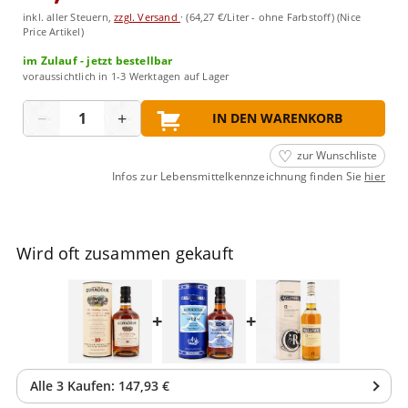
inkl. aller Steuern,
zzgl. Versand
·
(64,27 €/Liter - ohne Farbstoff)
(Nice
Price Artikel)
im Zulauf - jetzt bestellbar
voraussichtlich in 1-3 Werktagen auf Lager
Menge
−
+
IN DEN WARENKORB
zur Wunschliste
Infos zur Lebensmittelkennzeichnung finden Sie
hier
Wird oft zusammen gekauft
+
+
Alle
3
Kaufen:
147,93 €