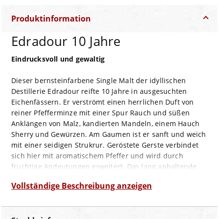
Produktinformation
Edradour 10 Jahre
Eindrucksvoll und gewaltig
Dieser bernsteinfarbene Single Malt der idyllischen
Destillerie Edradour reifte 10 Jahre in ausgesuchten
Eichenfässern. Er verströmt einen herrlichen Duft von
reiner Pfefferminze mit einer Spur Rauch und süßen
Anklängen von Malz, kandierten Mandeln, einem Hauch
Sherry und Gewürzen. Am Gaumen ist er sanft und weich
mit einer seidigen Strukrur. Geröstete Gerste verbindet
sich hier mit aromatischem Pfeffer und wird durch
fruchtige Andeutungen erweitert. Das lang anhaltende
Finish wird von einer eleganten fruchtigen Süße mit
Vollständige Beschreibung anzeigen
Vanille und Eiche geprägt.
Geruch:
süß, Malz, Sherry, kandierte Mandeln, Minze und