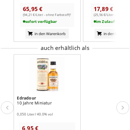
65,95 €
17,89 €
weiterlesen auf der Markenseite von Edradour
(94,21 €/Liter - ohne Farbstoff)¹
(25,56 €/Liter - mit Farb
sofort verfügbar
im Zulauf
in den Warenkorb
in den Warenk
auch erhältlich als
Edradour
10 Jahre Miniatur
0,050 Liter/ 40.0% vol
6,95 €