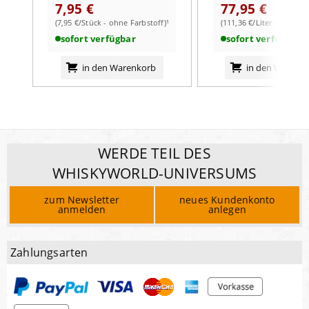
7,95 €
77,95 €
Macis, Lakritz, feiner Torfrauch
(7,95 €/Stück - ohne Farbstoff)¹
(111,36 €/Liter - mit Farb
Abgang:
langanhaltend, Torfrauch, fruchtig, süß
sofort verfügbar
sofort verfügbar
in den Warenkorb
in den Warenk
WERDE TEIL DES
WHISKYWORLD-UNIVERSUMS
zum Newsletter
neues Kundenkonto
anmelden
anlegen
Zahlungsarten