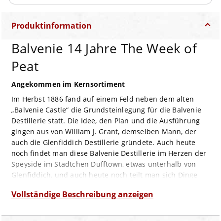
Produktinformation
Balvenie 14 Jahre The Week of
Peat
Angekommen im Kernsortiment
Im Herbst 1886 fand auf einem Feld neben dem alten
„Balvenie Castle“ die Grundsteinlegung für die Balvenie
Destillerie statt. Die Idee, den Plan und die Ausführung
gingen aus von William J. Grant, demselben Mann, der
auch die Glenfiddich Destillerie gründete. Auch heute
noch findet man diese Balvenie Destillerie im Herzen der
Speyside im Städtchen Dufftown, etwas unterhalb von
Glenfiddich, und auch heute noch teilt man sich Dinge
wie Wasserquelle (Robbie Dubh), Küfer und Master
Vollständige Beschreibung anzeigen
Distiller. Seit 1957 brennt man in Balvenie mit vier
Brennblasen, die beiden ursprünglichen stammten von
Lagavulin bzw. Glen Albyn, inzwischen hat man auf neun