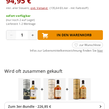
94,95 €
inkl. aller Steuern,
zzgl. Versand
·
(135,64 €/Liter - mit Farbstoff)
sofort verfügbar
(nur noch 2 auf Lager)
Lieferzeit 1-2 Werktage
Menge
−
+
IN DEN WARENKORB
zur Wunschliste
Infos zur Lebensmittelkennzeichnung finden Sie
hier
Wird oft zusammen gekauft
+
+
Zum
3
er-Bundle
·
226,85 €