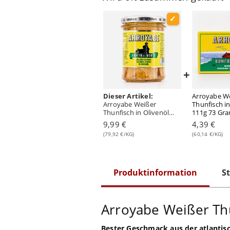
+
Dieser Artikel:
Arroyabe W
Arroyabe Weißer
Thunfisch in
Thunfisch in Olivenöl
111g 73 Gr
Thunfisch- Filets in
Abtropfgew
9,99 €
4,39 €
Olivenöl 185g 125
(79,92 €/KG)
(60,14 €/KG)
Gramm Abtropfgewicht
Produktinformation
St
Arroyabe Weißer Thu
Bester Geschmack aus der atlantis