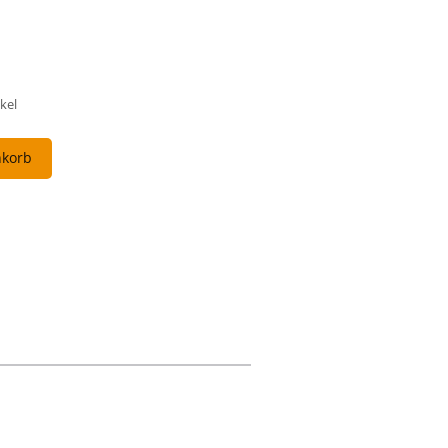
kel
nkorb