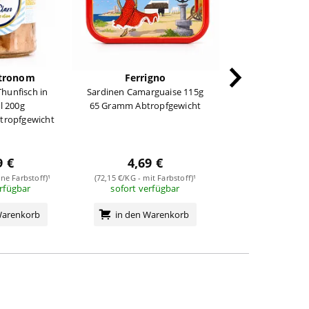
tronom
Ferrigno
Azaïs-Pol
Thunfisch in
Sardinen Camarguaise 115g
Hummer-Bisqu
l 200g
65 Gramm Abtropfgewicht
0,370 Lit
tropfgewicht
9 €
4,69 €
10,39
ne Farbstoff)¹
(72,15 €/KG - mit Farbstoff)¹
(28,08 €/Liter - ohn
erfügbar
sofort verfügbar
sofort verf
Warenkorb
in den Warenkorb
in den Wa