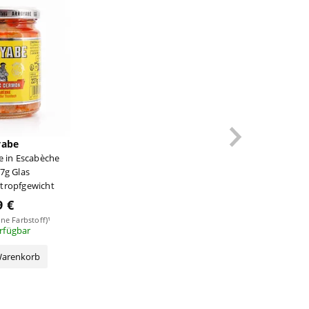
yabe
e in Escabèche
7g Glas
tropfgewicht
9 €
ne Farbstoff)¹
erfügbar
Warenkorb