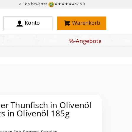
✓ Top bewertet
★★★★★
4.9/ 5.0
Konto
Warenkorb
%-Angebote
r Thunfisch in Olivenöl
ts in Olivenöl 185g
tischen See, Bermeo, Spanien.