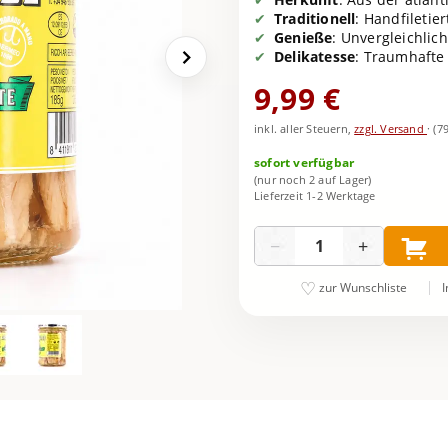
Traditionell
: Handfiletie
Genieße
: Unvergleichlic
Delikatesse
: Traumhafte 
9,99 €
inkl. aller Steuern,
zzgl. Versand
·
(7
sofort verfügbar
(nur noch 2 auf Lager)
Lieferzeit 1-2 Werktage
Menge
−
+
I
zur Wunschliste