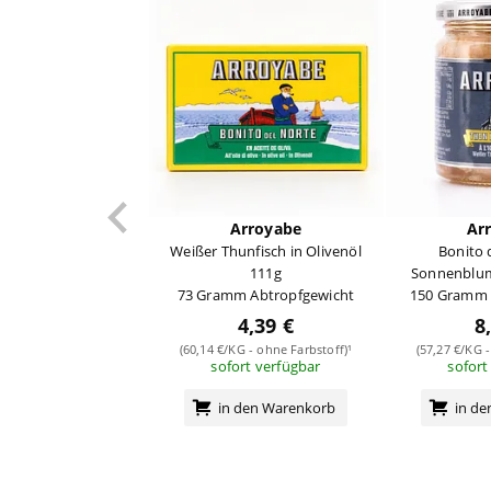
Arroyabe
Ar
Weißer Thunfisch in Olivenöl
Bonito 
111g
Sonnenblum
73 Gramm Abtropfgewicht
150 Gramm 
4,39 €
8
(60,14 €/KG - ohne Farbstoff)¹
(57,27 €/KG -
sofort verfügbar
sofort
in den Warenkorb
in d