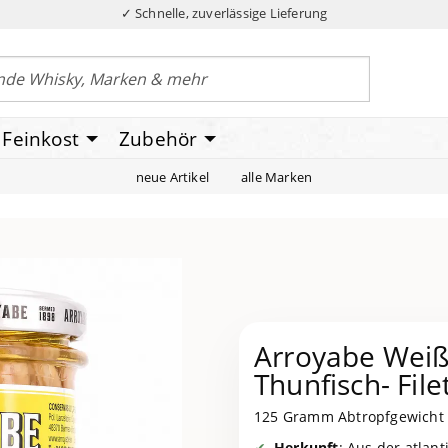
✓ Schnelle, zuverlässige Lieferung
Feinkost
Zubehör
neue Artikel
alle Marken
Arroyabe Weiße
Thunfisch- File
125 Gramm Abtropfgewicht
Herkunft
: Aus der atlan