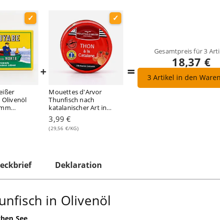
Gesamtpreis für
3
Arti
18,37 €
=
+
3
Artikel in den Ware
eißer
Mouettes d'Arvor
 Olivenöl
Thunfisch nach
amm
katalanischer Art in
icht
Gemüse - Tomatensauce
3,99 €
135 Gramm
(29,56 €/KG)
eckbrief
Deklaration
nfisch in Olivenöl
chen See