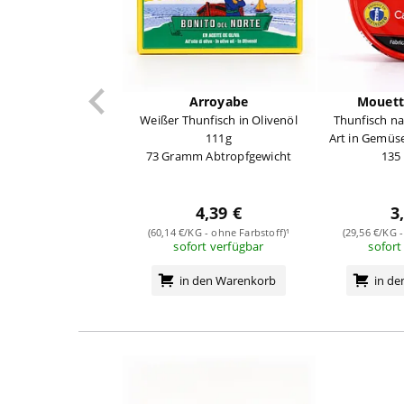
Arroyabe
Mouett
Weißer Thunfisch in Olivenöl
Thunfisch na
111g
Art in Gemüs
73 Gramm Abtropfgewicht
135
4,39 €
3
(60,14 €/KG - ohne Farbstoff)¹
(29,56 €/KG -
sofort verfügbar
sofort
in den Warenkorb
in d