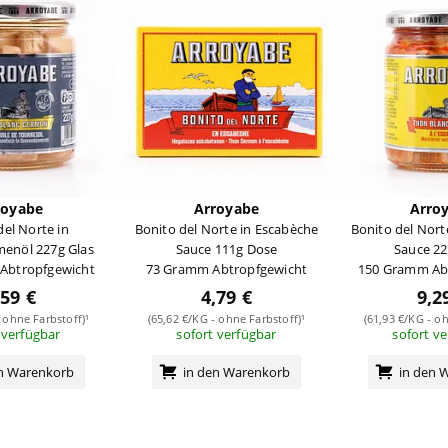
royabe
Arroyabe
Arro
del Norte in
Bonito del Norte in Escabèche
Bonito del Nort
enöl 227g Glas
Sauce 111g Dose
Sauce 22
Abtropfgewicht
73 Gramm Abtropfgewicht
150 Gramm Ab
,59 €
4,79 €
9,2
 ohne Farbstoff)¹
(65,62 €/KG - ohne Farbstoff)¹
(61,93 €/KG - oh
 verfügbar
sofort verfügbar
sofort v
en Warenkorb
in den Warenkorb
in den 