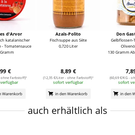
es d'Arvor
Azaïs-Polito
Don Gas
ch katalanischer
Fischsuppe aus Sète
Gelbflossen-
e - Tomatensauce
0,720 Liter
Olivenö
 Gramm
130 Gramm Ab
,99 €
8,89 €
7,8
 ohne Farbstoff)¹
(12,35 €/Liter - ohne Farbstoff)¹
(60,69 €/KG - oh
 verfügbar
sofort verfügbar
sofort v
en Warenkorb
in den Warenkorb
in den 
auch erhältlich als