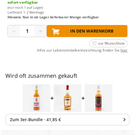
sofort verfügbar
(nur noch 1 auf Lager)
Lieferzeit 1-2 Werktage
Hinweis: Nur in ab Lager lieferbarer Menge verfügbar
Menge
−
+
IN DEN WARENKORB
zur Wunschliste
Infos zur Lebensmittelkennzeichnung finden Sie
hier
Wird oft zusammen gekauft
+
+
Zum
3
er-Bundle
·
41,85 €