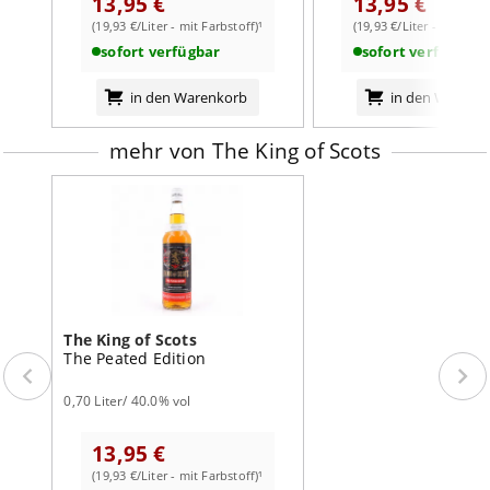
13,95 €
13,95 €
weiterlesen auf der Markenseite von The King of Scots
(19,93 €/Liter - mit Farbstoff)¹
(19,93 €/Liter - mit Farb
sofort verfügbar
sofort verfügbar
in den Warenkorb
in den Warenk
mehr von The King of Scots
The King of Scots
The Peated Edition
0,70 Liter/ 40.0% vol
13,95 €
(19,93 €/Liter - mit Farbstoff)¹