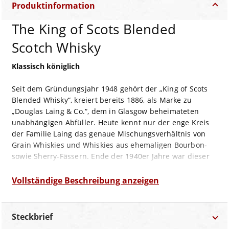
Produktinformation
The King of Scots Blended
Scotch Whisky
Klassisch königlich
Seit dem Gründungsjahr 1948 gehört der „King of Scots
Blended Whisky“, kreiert bereits 1886, als Marke zu
„Douglas Laing & Co.“, dem in Glasgow beheimateten
unabhängigen Abfüller. Heute kennt nur der enge Kreis
der Familie Laing das genaue Mischungsverhältnis von
Grain Whiskies und Whiskies aus ehemaligen Bourbon-
sowie Sherry-Fässern. Ende der 1940er Jahre war dieser
Whisky Blend das erste Produkt im Portfolio des frisch
gegründeten Unternehmens und legte den Grundstein
Vollständige Beschreibung anzeigen
für dessen anhaltende Erfolgsgeschichte. Heute ist in
zweiter Generation Fred Laing als Master Blender
zuständig für die Auswahl der Fässer und ihre
Steckbrief
anschließende Vermählung.