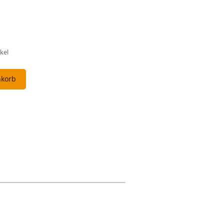
kel
nkorb