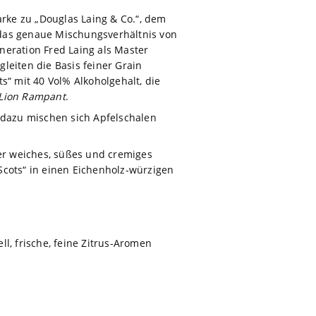
arke zu „Douglas Laing & Co.“, dem
 das genaue Mischungsverhältnis von
neration Fred Laing als Master
leiten die Basis feiner Grain
ts“ mit 40 Vol% Alkoholgehalt, die
Lion Rampant
.
, dazu mischen sich Apfelschalen
er weiches, süßes und cremiges
 Scots“ in einen Eichenholz-würzigen
ll, frische, feine Zitrus-Aromen