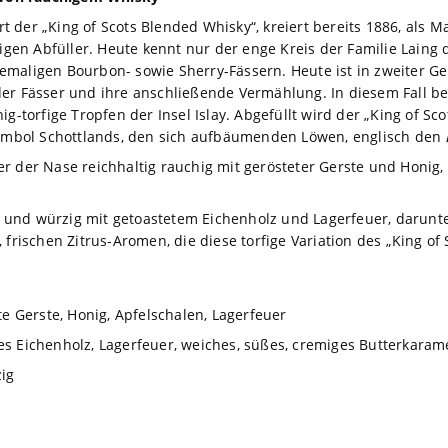
der „King of Scots Blended Whisky“, kreiert bereits 1886, als M
en Abfüller. Heute kennt nur der enge Kreis der Familie Laing
maligen Bourbon- sowie Sherry-Fässern. Heute ist in zweiter Ge
er Fässer und ihre anschließende Vermählung. In diesem Fall beg
g-torfige Tropfen der Insel Islay. Abgefüllt wird der „King of Sco
ssymbol Schottlands, den sich aufbäumenden Löwen, englisch den
r der Nase reichhaltig rauchig mit gerösteter Gerste und Honig
und würzig mit getoastetem Eichenholz und Lagerfeuer, darunt
 frischen Zitrus-Aromen, die diese torfige Variation des „King of
te Gerste, Honig, Apfelschalen, Lagerfeuer
tes Eichenholz, Lagerfeuer, weiches, süßes, cremiges Butterkarame
zig