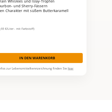
ain Whiskies und Islay-Tropfen
ourbon- und Sherry-Fässern
gen Charakter mit süßem Butterkaramell
9,93 €/Liter - mit Farbstoff)
IN DEN WARENKORB
nfos zur Lebensmittelkennzeichnung finden Sie
hier