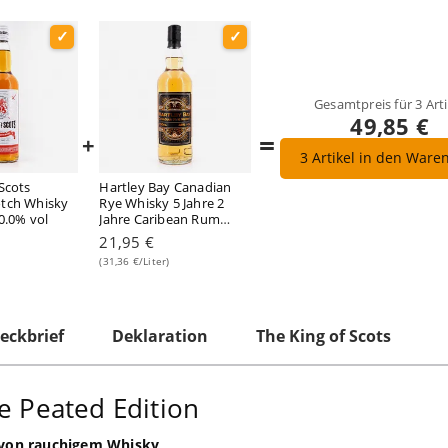
Gesamtpreis für
3
Arti
49,85 €
=
+
3
Artikel in den Ware
Scots
Hartley Bay Canadian
otch Whisky
Rye Whisky 5 Jahre 2
40.0% vol
Jahre Caribean Rum
Cask Finish 0,70 Liter/
21,95 €
46.0% vol
(31,36 €/Liter)
eckbrief
Deklaration
The King of Scots
e Peated Edition
r von rauchigem Whisky