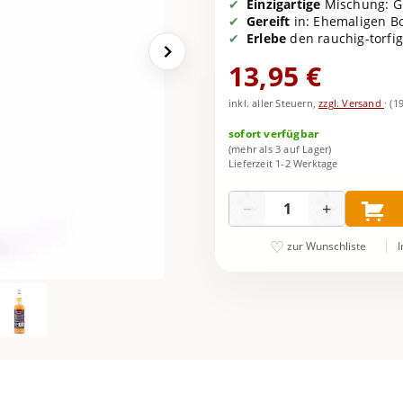
Einzigartige
Mischung: Gr
Gereift
in: Ehemaligen B
Erlebe
den rauchig-torfi
13,95 €
inkl. aller Steuern,
zzgl. Versand
·
(1
sofort verfügbar
(mehr als 3 auf Lager)
Lieferzeit 1-2 Werktage
Menge
−
+
I
zur Wunschliste