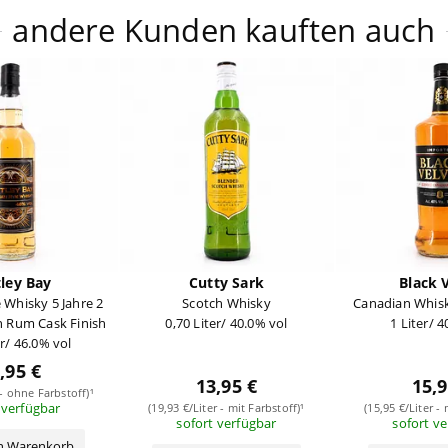
andere Kunden kauften auch
ley Bay
Cutty Sark
Black 
 Whisky 5 Jahre 2
Scotch Whisky
Canadian Whisk
n Rum Cask Finish
0,70 Liter/ 40.0% vol
1 Liter/ 
er/ 46.0% vol
,95 €
13,95 €
15,9
 - ohne Farbstoff)¹
 verfügbar
(19,93 €/Liter - mit Farbstoff)¹
(15,95 €/Liter - 
sofort verfügbar
sofort v
en Warenkorb