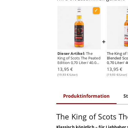
+
Dieser Artikel:
The
The King of 
King of Scots The Peated
Blended Sc
Edition 0,70 Liter/ 40.0%
0,70 Liter/ 
vol
13,95 €
13,95 €
(19,93 €/Liter)
(19,93 €/Liter)
Produktinformation
St
The King of Scots Th
Klassisch königlich – für Liebhabe