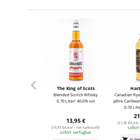
The King of Scots
Hart
Blended Scotch Whisky
Canadian Rye
0,70 Liter/ 40.0% vol
Jahre Caribea
0,70 Lit
21
13,95 €
(31,36 €/Liter
sofort
(19,93 €/Liter - mit Farbstoff)¹
sofort verfügbar
in d