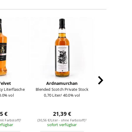
NicePrice
Velvet
Ardnamurchan
Seagram
y Literflasche
Blended Scotch Private Stock
VO Canada`s 
40.0% vol
0,70 Liter/ 40.0% vol
0,70 Liter/ 40
19,49
5 €
21,39 €
(27,84 €/Liter - mit
mit Farbstoff)¹
(30,56 €/Liter - ohne Farbstoff)¹
(Nice Price Ar
erfügbar
sofort verfügbar
jetzt beste