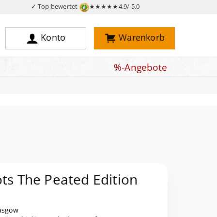
✓ Top bewertet
★★★★★
4.9/ 5.0
Konto
Warenkorb
%-Angebote
ots The Peated Edition
lasgow