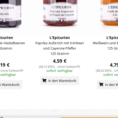
icurien
L’Epicurien
L’Epic
lde Heidelbeeren
Paprika Aufstrich mit Himbeer
Weißwein und B
 Gramm
und Cayenne Pfeffer
125 G
125 Gramm
4,59 €
,19 €
4,7
(36,72 €/KG - ohne Farbstoff)¹
sofort verfügbar
 ohne Farbstoff)¹
(38,32 €/KG - oh
 verfügbar
sofort v
in den Warenkorb
en Warenkorb
in den 