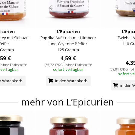
icurien
L’Epicurien
L’Epic
ey mit Sichuan-
Paprika Aufstrich mit Himbeer
Zwiebel A
feffer
und Cayenne Pfeffer
110 G
 Gramm
125 Gramm
,59 €
4,59 €
4,3
 ohne Farbstoff)¹
(36,72 €/KG - ohne Farbstoff)¹
 verfügbar
sofort verfügbar
(39,91 €/KG - oh
sofort v
en Warenkorb
in den Warenkorb
in den 
mehr von L’Epicurien