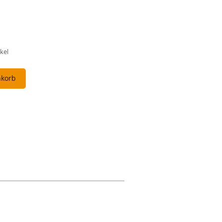
kel
nkorb