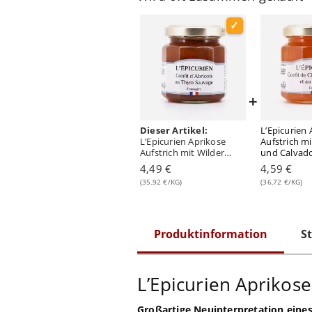
+
Dieser Artikel:
L’Epicurien 
L’Epicurien Aprikose
Aufstrich m
Aufstrich mit Wilder
und Calvad
Thymian 125 Gramm
Gramm/ 2.0
4,49 €
4,59 €
(35,92 €/KG)
(36,72 €/KG)
Produktinformation
St
L’Epicurien Aprikos
Großartige Neuinterpretation eines