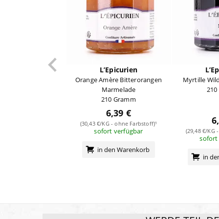
L’Epicurien
L’Ep
Orange Amère Bitterorangen
Myrtille Wi
Marmelade
210
210 Gramm
6,39 €
6
(30,43 €/KG - ohne Farbstoff)¹
sofort verfügbar
(29,48 €/KG -
sofort
in den Warenkorb
in d