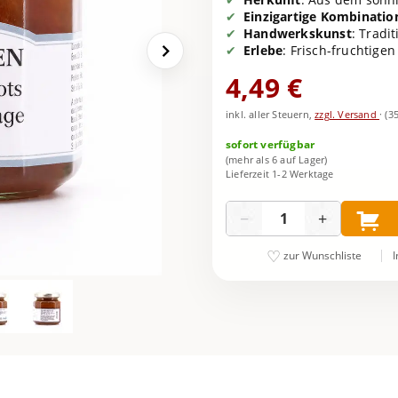
Einzigartige Kombinatio
Handwerkskunst
: Tradi
Erlebe
: Frisch-fruchtige
4,49 €
inkl. aller Steuern,
zzgl. Versand
·
(3
sofort verfügbar
(mehr als 6 auf Lager)
Lieferzeit 1-2 Werktage
Menge
−
+
I
zur Wunschliste