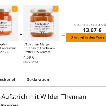
Gesamtpreis für
3
Arti
13,67 €
=
+
3
Artikel in den Ware
Apfel-
L’Epicurien Mango
it Apfelwein
Chutney mit Sichuan-
os 125
Pfeffer 125 Gramm
% vol
4,59 €
(36,72 €/KG)
eckbrief
Deklaration
e Aufstrich mit Wilder Thymian
 Klassikers