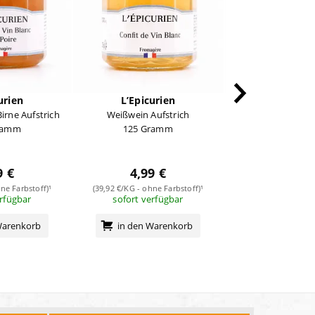
urien
L’Epicurien
L’Epicur
irne Aufstrich
Weißwein Aufstrich
Rotwein Auf
ramm
125 Gramm
125 Gra
9 €
4,99 €
4,69 
ne Farbstoff)¹
(39,92 €/KG - ohne Farbstoff)¹
(37,52 €/KG - ohne 
erfügbar
sofort verfügbar
sofort verf
Warenkorb
in den Warenkorb
in den Wa