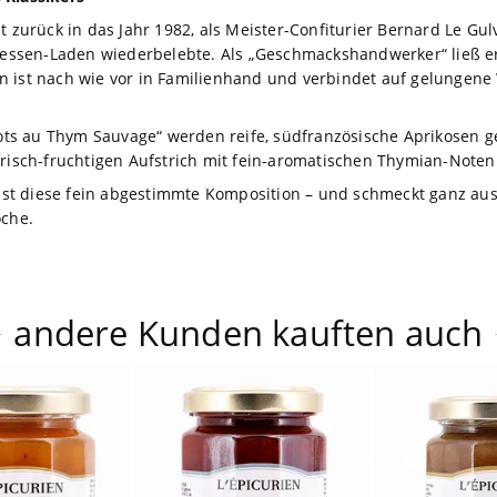
t zurück in das Jahr 1982, als Meister-Confiturier Bernard Le Gul
atessen-Laden wiederbelebte. Als „Geschmackshandwerker“ ließ er
en ist nach wie vor in Familienhand und verbindet auf gelunge
ricots au Thym Sauvage“ werden reife, südfranzösische Aprikose
frisch-fruchtigen Aufstrich mit fein-aromatischen Thymian-Noten
t diese fein abgestimmte Komposition – und schmeckt ganz ausg
oche.
andere Kunden kauften auch