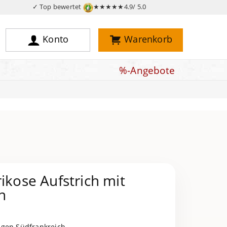
✓ Top bewertet
★★★★★
4.9/ 5.0
Konto
Warenkorb
%-Angebote
rikose Aufstrich mit
n
igen Südfrankreich.