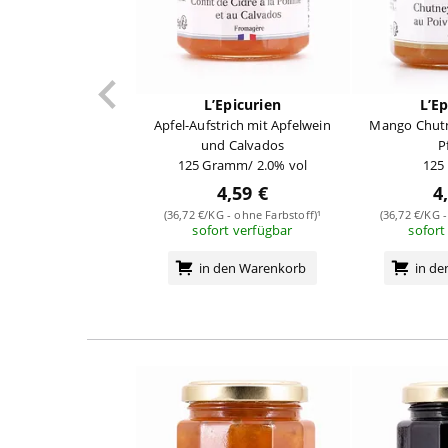
L’Epicurien
L’Ep
Apfel-Aufstrich mit Apfelwein
Mango Chutn
und Calvados
P
125 Gramm/ 2.0% vol
125
4,59 €
4
(36,72 €/KG - ohne Farbstoff)¹
(36,72 €/KG -
sofort verfügbar
sofort
in den Warenkorb
in d