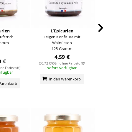
urien
L’Epicurien
L’Epicur
ufstrich
Feigen Konfitüre mit
Orange Amère Bit
ramm
Walnüssen
Marmela
125 Gramm
210 Gra
4,59 €
6,39 
9 €
(36,72 €/KG - ohne Farbstoff)¹
(30,43 €/KG - ohne 
sofort verfügbar
sofort verf
ne Farbstoff)¹
erfügbar
in den Warenkorb
in den Wa
Warenkorb