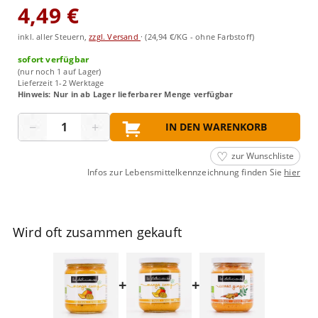
4,49 €
inkl. aller Steuern,
zzgl. Versand
·
(24,94 €/KG - ohne Farbstoff)
sofort verfügbar
(nur noch 1 auf Lager)
Lieferzeit 1-2 Werktage
Hinweis: Nur in ab Lager lieferbarer Menge verfügbar
Menge
−
+
IN DEN WARENKORB
zur Wunschliste
Infos zur Lebensmittelkennzeichnung finden Sie
hier
Wird oft zusammen gekauft
+
+