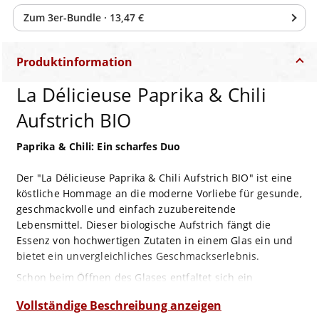
Zum
3
er-Bundle
·
13,47 €
Produktinformation
La Délicieuse Paprika & Chili
Aufstrich BIO
Paprika & Chili: Ein scharfes Duo
Der "La Délicieuse Paprika & Chili Aufstrich BIO" ist eine
köstliche Hommage an die moderne Vorliebe für gesunde,
geschmackvolle und einfach zuzubereitende
Lebensmittel. Dieser biologische Aufstrich fängt die
Essenz von hochwertigen Zutaten in einem Glas ein und
bietet ein unvergleichliches Geschmackserlebnis.
Schon beim Öffnen des Glases entfaltet sich ein
verlockendes Aroma, das die Luft mit Noten von reifem
Vollständige Beschreibung anzeigen
Paprika und scharfem Chili füllt. Die Textur ist herrlich