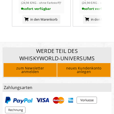
(24,94 €/KG - ohne Farbstoff)¹
(24,94 €/KG - ohne Farb
- Zucker
1,4
g
sofort verfügbar
sofort verfügbar
Eiweiß
4,9
g
Salz
1,5
g
in den Warenkorb
in den Warenk
WERDE TEIL DES
WHISKYWORLD-UNIVERSUMS
zum Newsletter
neues Kundenkonto
anmelden
anlegen
Zahlungsarten