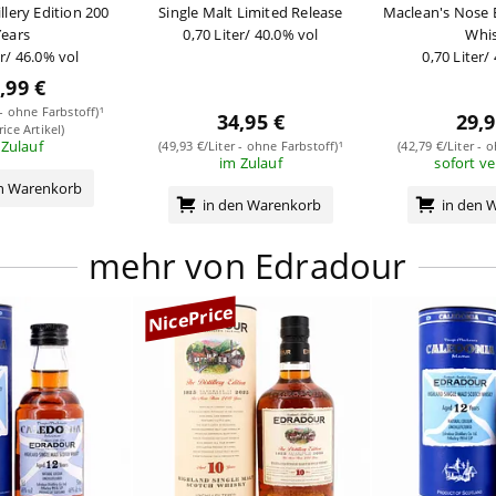
illery Edition 200
Single Malt Limited Release
Maclean's Nose 
Years
0,70 Liter/ 40.0% vol
Whi
er/ 46.0% vol
0,70 Liter/
,99 €
 - ohne Farbstoff)¹
34,95 €
29,9
rice Artikel)
 Zulauf
(49,93 €/Liter - ohne Farbstoff)¹
(42,79 €/Liter - 
im Zulauf
sofort v
en Warenkorb
in den Warenkorb
in den 
mehr von Edradour
NicePrice