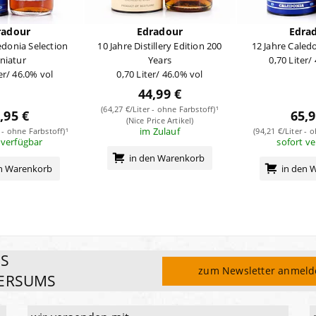
radour
Edradour
Edra
edonia Selection
10 Jahre Distillery Edition 200
12 Jahre Caled
niatur
Years
0,70 Liter/
er/ 46.0% vol
0,70 Liter/ 46.0% vol
44,99 €
(64,27 €/Liter - ohne Farbstoff)¹
,95 €
65,9
(Nice Price Artikel)
im Zulauf
r - ohne Farbstoff)¹
(94,21 €/Liter - 
 verfügbar
sofort v
in den Warenkorb
en Warenkorb
in den 
ES
zum Newsletter anmel
ERSUMS