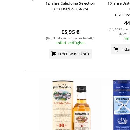
12 Jahre Caledonia Selection
10 Jahre Dist
0,70 Liter/ 46.0% vol
0,70 Lit
44
(64,27 €/Liter
65,95 €
(Nice P
im
(94,21 €/Liter - ohne Farbstoff)¹
sofort verfügbar
in d
in den Warenkorb