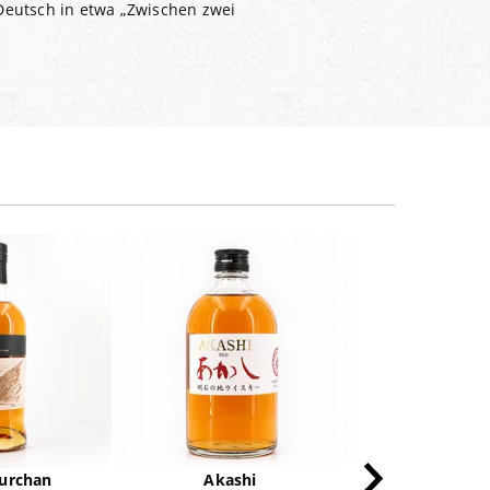
Deutsch in etwa „Zwischen zwei
urchan
Akashi
GlenAlla