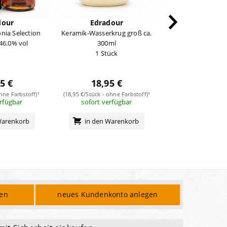
dour
Edradour
Edrado
onia Selection
Keramik-Wasserkrug groß ca.
Keramik-Tasse Höh
 46.0% vol
300ml
Durchmesser c
1 Stück
1 Stüc
5 €
18,95 €
5,95 
ohne Farbstoff)¹
(18,95 €/Stück - ohne Farbstoff)¹
(5,95 €/Stück - ohne
erfügbar
sofort verfügbar
sofort verf
Warenkorb
in den Warenkorb
in den Wa
den
neues Kundenkonto anlegen