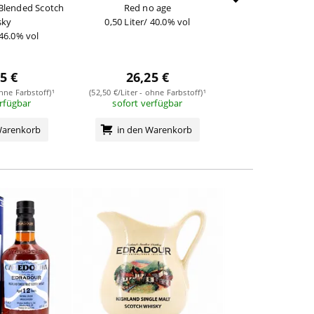
Blended Scotch
Red no age
15 Jahr
sky
0,50 Liter/ 40.0% vol
0,70 Liter/ 46
 46.0% vol
5 €
26,25 €
73,95
ohne Farbstoff)¹
(52,50 €/Liter - ohne Farbstoff)¹
(105,64 €/Liter - ohn
erfügbar
sofort verfügbar
sofort verf
Warenkorb
in den Warenkorb
in den Wa