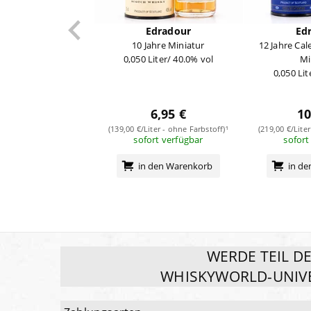
Edradour
Ed
10 Jahre Miniatur
12 Jahre Cal
0,050 Liter/ 40.0% vol
Mi
0,050 Lit
6,95 €
10
(139,00 €/Liter - ohne Farbstoff)¹
(219,00 €/Lite
sofort verfügbar
sofort
in den Warenkorb
in d
WERDE TEIL D
WHISKYWORLD-UNIV